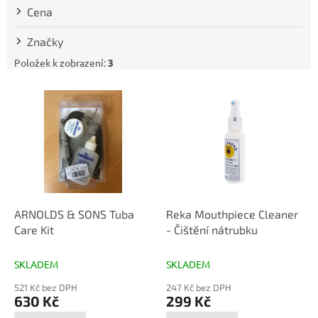
t
Cena
ů
Značky
Položek k zobrazení:
3
V
ý
p
i
s
p
r
o
d
ARNOLDS & SONS Tuba
Reka Mouthpiece Cleaner
u
Care Kit
- Čištění nátrubku
k
t
SKLADEM
SKLADEM
ů
521 Kč bez DPH
247 Kč bez DPH
630 Kč
299 Kč