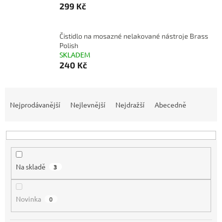
299 Kč
Čistidlo na mosazné nelakované nástroje Brass
Polish
SKLADEM
240 Kč
Ř
a
Nejprodávanější
Nejlevnější
Nejdražší
Abecedně
z
e
n
í
p
Na skladě
3
r
o
d
Novinka
0
u
k