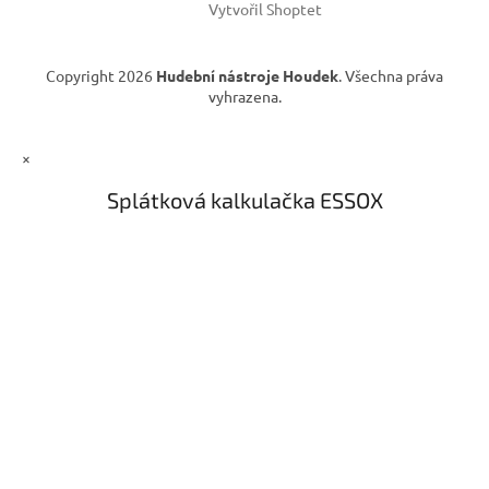
i
Vytvořil Shoptet
s
u
Copyright 2026
Hudební nástroje Houdek
. Všechna práva
vyhrazena.
×
Splátková kalkulačka ESSOX