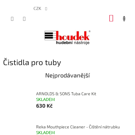
CZK
Přejít
NÁKUP
na
obsah
KOŠÍK
Čistidla pro tuby
Nejprodávanější
ARNOLDS & SONS Tuba Care Kit
SKLADEM
630 Kč
Reka Mouthpiece Cleaner - Čištění nátrubku
SKLADEM