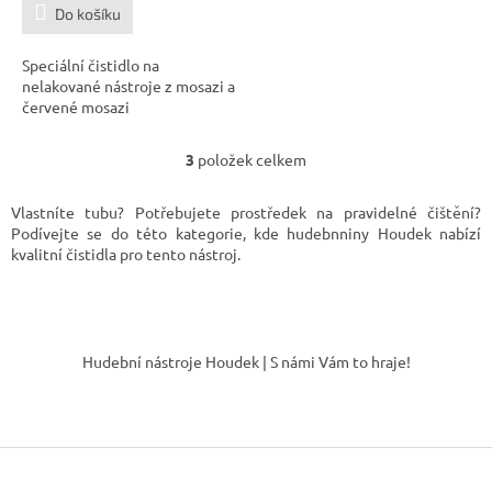
Do košíku
Speciální čistidlo na
nelakované nástroje z mosazi a
červené mosazi
3
položek celkem
O
v
l
Vlastníte tubu? Potřebujete prostředek na pravidelné čištění?
á
Podívejte se do této kategorie, kde hudebnniny Houdek nabízí
d
kvalitní čistidla pro tento nástroj.
a
c
í
Z
p
á
r
Hudební nástroje Houdek | S námi Vám to hraje!
v
p
k
a
y
t
v
í
ý
p