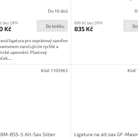
ebonite
Do 10 dnů
D
Kč bez DPH
690 Kč bez DPH
Do košíku
Do
0 Kč
835 Kč
ená ligatura pro sopránový saxofon
hanismem zaručujícím rychlé a
ické upevnění. Plastový
ček....
Kód:
1105963
Kód:
8M-BSS-5 Alt-Sax Silber
Ligatura na alt.sax GF-Maxi