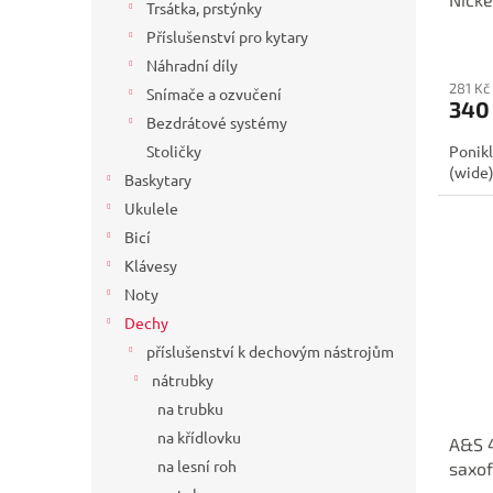
t
Trsátka, prstýnky
ů
Příslušenství pro kytary
Náhradní díly
281 Kč
Snímače a ozvučení
340
Bezdrátové systémy
Ponikl
Stoličky
(wide
Baskytary
Ukulele
Bicí
Klávesy
Noty
Dechy
příslušenství k dechovým nástrojům
nátrubky
na trubku
na křídlovku
A&S 4
na lesní roh
saxo