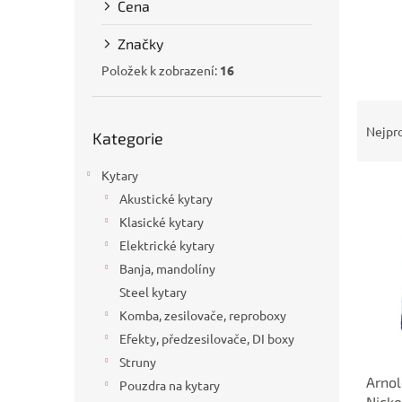
Cena
a
n
Značky
e
l
Položek k zobrazení:
16
Ř
Přeskočit
a
Nejpr
Kategorie
kategorie
z
e
Kytary
V
n
Akustické kytary
ý
í
Klasické kytary
p
p
i
Elektrické kytary
r
s
o
Banja, mandolíny
p
d
Steel kytary
r
u
Komba, zesilovače, reproboxy
o
k
Efekty, předzesilovače, DI boxy
d
t
Struny
u
ů
Arnol
k
Pouzdra na kytary
Nicke