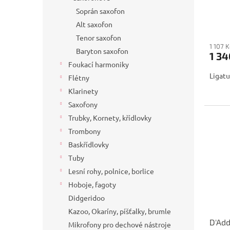
Soprán saxofon
Alt saxofon
Tenor saxofon
1 107 
Baryton saxofon
1 34
Foukací harmoniky
Ligatu
Flétny
Klarinety
Saxofony
Trubky, Kornety, křídlovky
Trombony
Baskřídlovky
Tuby
Lesní rohy, polnice, borlice
Hoboje, fagoty
Didgeridoo
Kazoo, Okaríny, píšťalky, brumle
D'Add
Mikrofony pro dechové nástroje