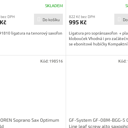
SKLADEM
S
 bez DPH
822 Kč bez DPH
Do košíku
Do
 Kč
995 Kč
1810 ligatura na tenorový saxofon
Ligatura pro sopránsaxofon + pl
klobouček Vhodná i pro začátečn
se ebonitové hubičky Kompaktní.
Kód:
198516
Kód:
OREN Soprano Sax Optimum
GF-System GF-08M-BGG-5 G
ld
Line leaf screw alto saxoph