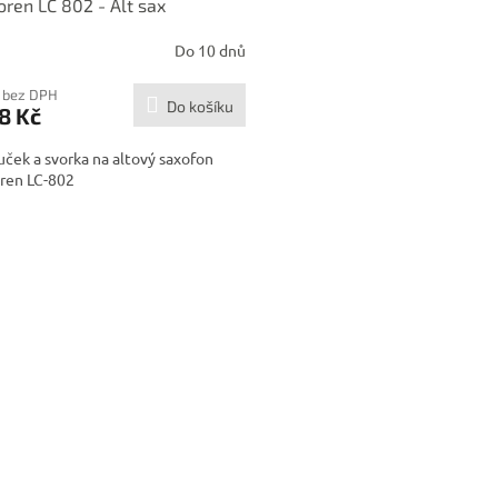
ren LC 802 - Alt sax
Do 10 dnů
 bez DPH
Do košíku
8 Kč
ček a svorka na altový saxofon
ren LC-802
O
v
l
á
d
a
c
í
p
r
v
k
y