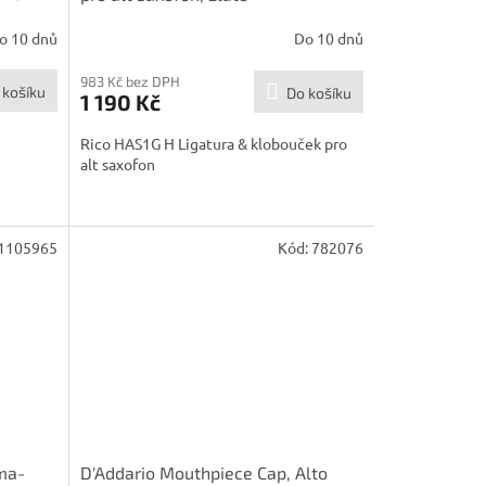
o 10 dnů
Do 10 dnů
983 Kč bez DPH
 košíku
Do košíku
1 190 Kč
Rico HAS1G H Ligatura & klobouček pro
alt saxofon
1105965
Kód:
782076
ma-
D'Addario Mouthpiece Cap, Alto