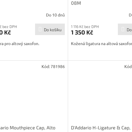
08M
Do 10 dnů
D
Kč bez DPH
1 116 Kč bez DPH
Do košíku
Do
0 Kč
1 350 Kč
ra pro altový saxofon.
Kožená ligatura na altová saxofo
Kód:
781986
Kód
ario Mouthpiece Cap, Alto
D'Addario H-Ligature & Cap,