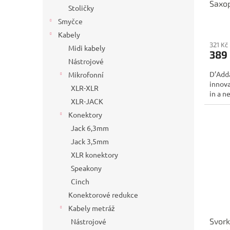
Saxop
Stoličky
Ligat
Smyčce
Kabely
321 Kč
Midi kabely
389
Nástrojové
D’Add
Mikrofonní
innova
XLR-XLR
in a n
XLR-JACK
Konektory
Jack 6,3mm
Jack 3,5mm
XLR konektory
Speakony
Cinch
Konektorové redukce
Kabely metráž
Svork
Nástrojové