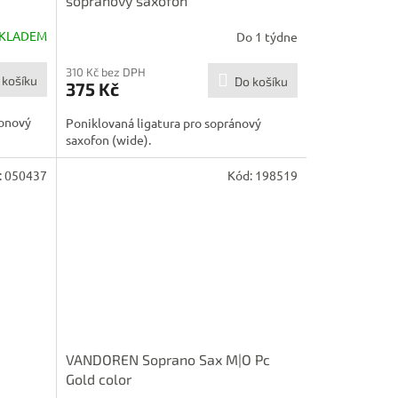
sopranový saxofon
KLADEM
Do 1 týdne
310 Kč bez DPH
 košíku
Do košíku
375 Kč
tonový
Poniklovaná ligatura pro sopránový
saxofon (wide).
:
050437
Kód:
198519
R
VANDOREN Soprano Sax M|O Pc
Gold color