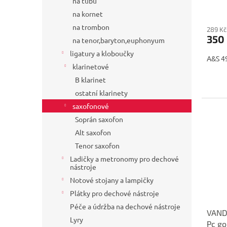
na tubu
na kornet
na trombon
289 Kč
350
na tenor,baryton,euphonyum
ligatury a kloboučky
A&S 49
klarinetové
B klarinet
ostatní klarinety
saxofonové
Soprán saxofon
Alt saxofon
Tenor saxofon
Ladičky a metronomy pro dechové
nástroje
Notové stojany a lampičky
Plátky pro dechové nástroje
Péče a údržba na dechové nástroje
VAND
Lyry
Pc go