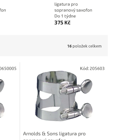
ligatura pro
fon
sopranový saxofon
Do 1 týdne
375 Kč
16
položek celkem
0650005
Kód:
205603
Arnolds & Sons ligatura pro