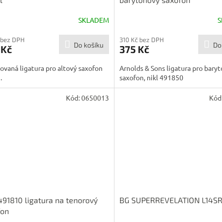
SKLADEM
S
 bez DPH
310 Kč bez DPH
Do košíku
Do
 Kč
375 Kč
ovaná ligatura pro altový saxofon
Arnolds & Sons ligatura pro bary
).
saxofon, nikl 491850
Kód:
0650013
Kód
91810 ligatura na tenorový
BG SUPERREVELATION L14S
fon