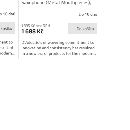
Saxophone (Metal Mouthpieces),
ieces),
Gold
o 10 dnů
Do 10 dnů
1 395 Kč bez DPH
 košíku
Do košíku
1 688 Kč
ment to
D’Addario’s unwavering commitment to
esulted
innovation and consistency has resulted
modern...
in a new era of products for the modern...