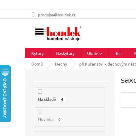
Přejít
prodejna@houdek.cz
na
obsah
Kytary
Baskytary
Ukulele
Bicí
Domů
Dechy
příslušenství k dechovým nás
P
sax
o
s
t
r
Na skladě
4
a
n
Novinka
n
0
í
p