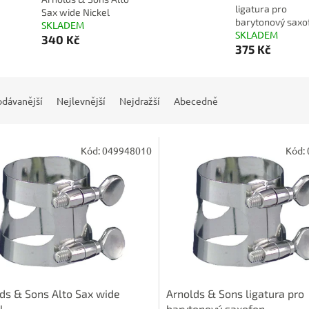
ligatura pro
Sax wide Nickel
barytonový saxo
SKLADEM
SKLADEM
340 Kč
375 Kč
odávanější
Nejlevnější
Nejdražší
Abecedně
Kód:
049948010
Kód:
ds & Sons Alto Sax wide
Arnolds & Sons ligatura pro
l
barytonový saxofon