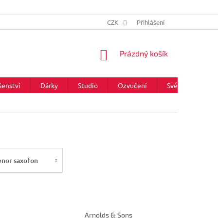
CZK
Přihlášení
NÁKUPNÍ
Prázdný košík
KOŠÍK
šenství
Dárky
Studio
Ozvučení
Světla
Zna
enor saxofon
Arnolds & Sons