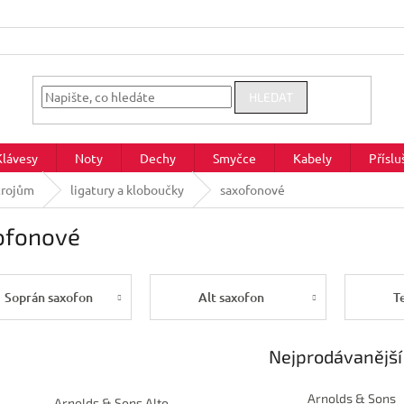
HLEDAT
Klávesy
Noty
Dechy
Smyčce
Kabely
Příslu
trojům
ligatury a kloboučky
saxofonové
ofonové
Soprán saxofon
Alt saxofon
T
Nejprodávanější
Arnolds & Sons
Arnolds & Sons Alto