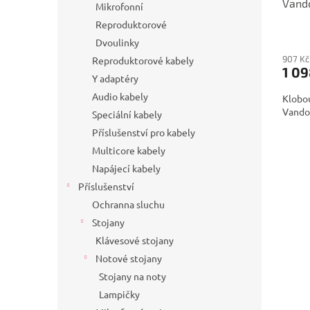
Vando
Mikrofonní
Reproduktorové
Dvoulinky
907 Kč
Reproduktorové kabely
1 09
Y adaptéry
Audio kabely
Klobou
Vando
Speciální kabely
Příslušenství pro kabely
Multicore kabely
Napájecí kabely
Příslušenství
Ochranna sluchu
Stojany
Klávesové stojany
Notové stojany
Stojany na noty
Lampičky