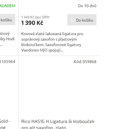
KLADEM
Do 10 dnů
1 149 Kč bez DPH
 košíku
Do košíku
1 390 Kč
astový
Kovová zlatě lakovaná ligatura pro
íky Hodí
sopránový saxofon s plastovým
..
kloboučkem. Saxofonové ligatury
Vandoren M|O spojují...
1105964
Kód:
059868
old-
Rico HAS1G H Ligatura & klobouček
one
pro alt saxofon, zlato