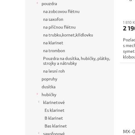
pouzdra
na zobcovou flétnu
na saxofon
1 810 
na příčnou flétnu
2 19
na trubku,kornet,křídlovku
Pozlac
na klarinet
s mec
na trombon
symetr
klobou
Pouzdra na dusítka, hubičky, plátky,
strojky a nátrubky
na lesní roh
popruhy
dusítka
hubičky
klarinetové
Es klarinet
B klarinet
Bas klarinet
MX-0
saxofonové