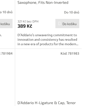
Saxophone, Fits Non-Inverted
Metal Ligatures
o 10 dnů
Do 10 dnů
321 Kč bez DPH
 košíku
Do košíku
389 Kč
n.
D’Addario’s unwavering commitment to
innovation and consistency has resulted
in a new era of products for the modern...
:
781984
Kód:
781983
D'Addario H-Ligature & Cap, Tenor