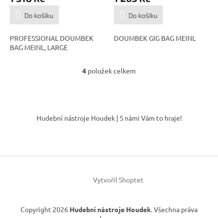
Do košíku
Do košíku
PROFESSIONAL DOUMBEK
DOUMBEK GIG BAG MEINL
BAG MEINL, LARGE
4
položek celkem
O
v
l
á
Z
d
á
Hudební nástroje Houdek | S námi Vám to hraje!
a
p
c
a
í
t
p
í
r
v
k
Vytvořil Shoptet
y
v
ý
Copyright 2026
Hudební nástroje Houdek
. Všechna práva
p