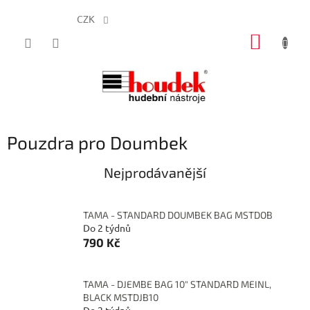
CZK
Přejít
NÁKUP
na
obsah
KOŠÍK
Pouzdra pro Doumbek
Nejprodávanější
TAMA - STANDARD DOUMBEK BAG MSTDOB
Do 2 týdnů
790 Kč
TAMA - DJEMBE BAG 10" STANDARD MEINL,
BLACK MSTDJB10