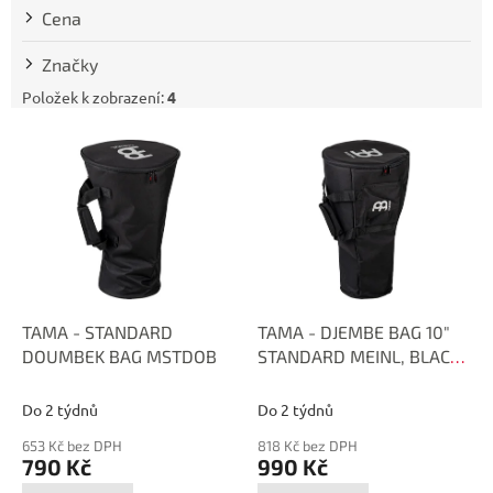
t
Cena
ů
Značky
Položek k zobrazení:
4
V
ý
p
i
s
p
r
o
d
TAMA - STANDARD
TAMA - DJEMBE BAG 10"
u
DOUMBEK BAG MSTDOB
STANDARD MEINL, BLACK
k
MSTDJB10
t
Do 2 týdnů
Do 2 týdnů
ů
653 Kč bez DPH
818 Kč bez DPH
790 Kč
990 Kč