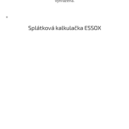
vyhrazena.
i
s
u
×
Splátková kalkulačka ESSOX