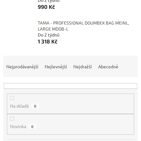
Do 2 týdnů
990 Kč
TAMA - PROFESSIONAL DOUMBEK BAG MEINL,
LARGE MDOB-L
Do 2 týdnů
1 318 Kč
Ř
a
Nejprodávanější
Nejlevnější
Nejdražší
Abecedně
z
e
n
í
p
Na skladě
0
r
o
d
Novinka
0
u
k