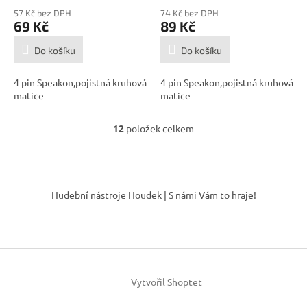
57 Kč bez DPH
74 Kč bez DPH
69 Kč
89 Kč
Do košíku
Do košíku
4 pin Speakon,pojistná kruhová
4 pin Speakon,pojistná kruhová
matice
matice
12
položek celkem
O
v
l
á
Z
d
á
Hudební nástroje Houdek | S námi Vám to hraje!
a
p
c
a
í
t
p
í
r
v
k
Vytvořil Shoptet
y
v