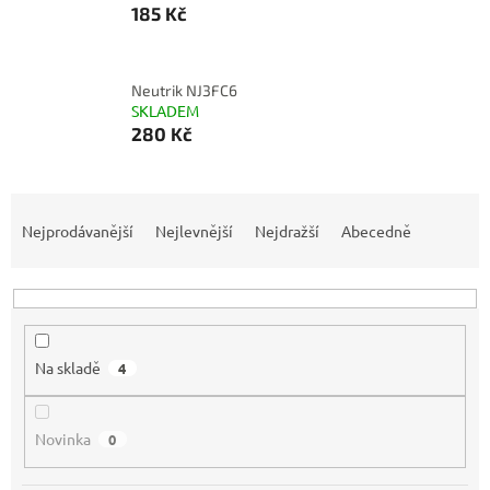
185 Kč
Neutrik NJ3FC6
SKLADEM
280 Kč
Ř
a
Nejprodávanější
Nejlevnější
Nejdražší
Abecedně
z
e
n
í
p
Na skladě
4
r
o
d
Novinka
0
u
k