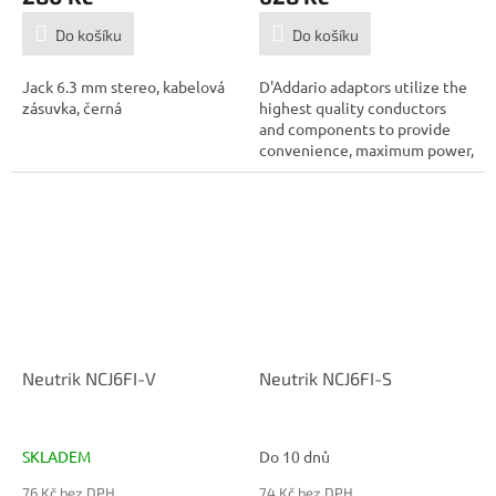
Do košíku
Do košíku
Jack 6.3 mm stereo, kabelová
D'Addario adaptors utilize the
zásuvka, černá
highest quality conductors
and components to provide
convenience, maximum power,
and...
Neutrik NCJ6FI-V
Neutrik NCJ6FI-S
SKLADEM
Do 10 dnů
76 Kč bez DPH
74 Kč bez DPH