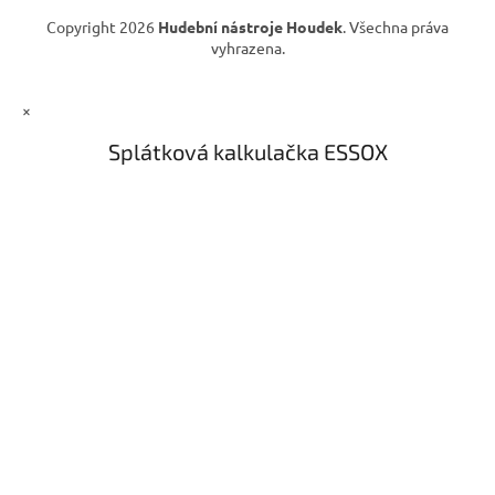
ý
Copyright 2026
Hudební nástroje Houdek
. Všechna práva
p
vyhrazena.
i
s
u
×
Splátková kalkulačka ESSOX