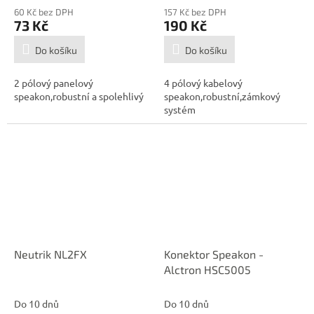
60 Kč bez DPH
157 Kč bez DPH
73 Kč
190 Kč
Do košíku
Do košíku
2 pólový panelový
4 pólový kabelový
speakon,robustní a spolehlivý
speakon,robustní,zámkový
systém
Neutrik NL2FX
Konektor Speakon -
Alctron HSC5005
Do 10 dnů
Do 10 dnů