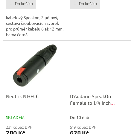
Do košíku
Do košíku
kabelový Speakon, 2 pólový,
sestava šroubovacích svorek
pro průměr kabelu 6 až 12 mm,
barva černá
Neutrik NJ3FC6
D'Addario SpeakOn
Female to 1/4 Inch
Female Mono Adaptor
SKLADEM
Do 10 dnů
231 Kč bez DPH
519 Kč bez DPH
280 Kč
628 Kč