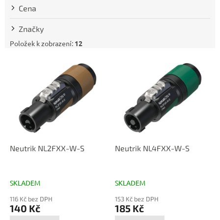
t
Cena
ů
Značky
Položek k zobrazení:
12
V
ý
p
i
s
p
r
o
d
Neutrik NL2FXX-W-S
Neutrik NL4FXX-W-S
u
k
t
SKLADEM
SKLADEM
ů
116 Kč bez DPH
153 Kč bez DPH
140 Kč
185 Kč