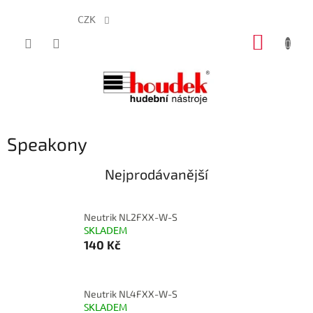
CZK
Přejít
NÁKUP
na
obsah
KOŠÍK
Speakony
Nejprodávanější
Neutrik NL2FXX-W-S
SKLADEM
140 Kč
Neutrik NL4FXX-W-S
SKLADEM