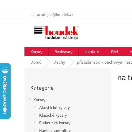
Přejít
prodejna@houdek.cz
na
obsah
Kytary
Baskytary
Ukulele
Bicí
Domů
Dechy
příslušenství k dechovým nás
P
na 
o
Přeskočit
s
Kategorie
kategorie
t
r
Kytary
a
Akustické kytary
n
Klasické kytary
n
í
Elektrické kytary
p
Banja, mandolíny