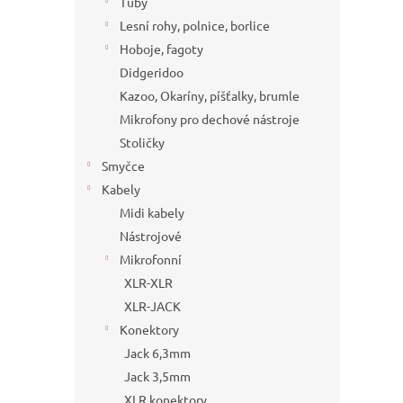
Tuby
Lesní rohy, polnice, borlice
Hoboje, fagoty
Didgeridoo
Kazoo, Okaríny, píšťalky, brumle
Mikrofony pro dechové nástroje
Stoličky
Smyčce
Kabely
Midi kabely
Nástrojové
Mikrofonní
XLR-XLR
XLR-JACK
Konektory
Jack 6,3mm
Jack 3,5mm
XLR konektory