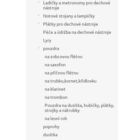
Ladičky a metronomy pro dechové
nástroje
Notové stojany a lampičky
Plátky pro dechové nástroje
Péče a údržba na dechové nástroje
Lyry
pouzdra
na zobcovou flétnu
na saxofon
na příčnou flétnu
na trubku,kornet,křídlovku
na klarinet
na trombon
Pouzdra na dusítka, hubičky, plátky,
strojky a nátrubky
na lesní roh
popruhy
dusítka