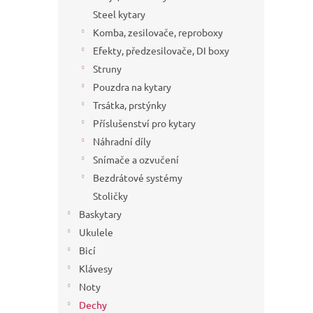
a
Steel kytary
n
Komba, zesilovače, reproboxy
e
Efekty, předzesilovače, DI boxy
l
Struny
Pouzdra na kytary
Trsátka, prstýnky
Příslušenství pro kytary
Náhradní díly
Snímače a ozvučení
Bezdrátové systémy
Stoličky
Baskytary
Ukulele
Bicí
Klávesy
Noty
Dechy