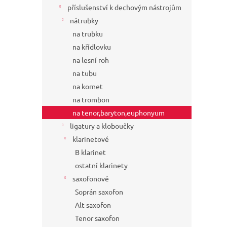
příslušenství k dechovým nástrojům
nátrubky
na trubku
na křídlovku
na lesní roh
na tubu
na kornet
na trombon
na tenor,baryton,euphonyum
ligatury a kloboučky
klarinetové
B klarinet
ostatní klarinety
saxofonové
Soprán saxofon
Alt saxofon
Tenor saxofon