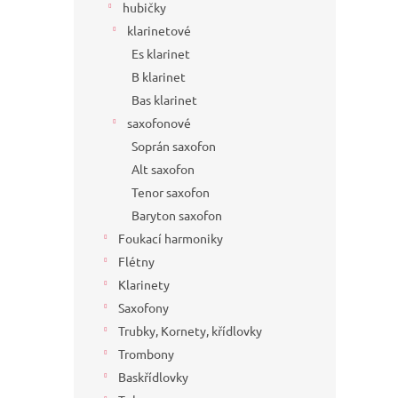
hubičky
klarinetové
Es klarinet
B klarinet
Bas klarinet
saxofonové
Soprán saxofon
Alt saxofon
Tenor saxofon
Baryton saxofon
Foukací harmoniky
Flétny
Klarinety
Saxofony
Trubky, Kornety, křídlovky
Trombony
Baskřídlovky