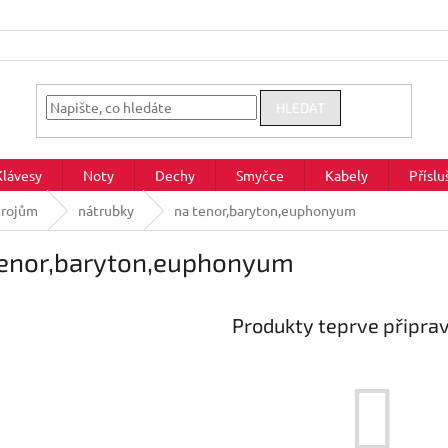
HLEDAT
Klávesy
Noty
Dechy
Smyčce
Kabely
Příslu
trojům
nátrubky
na tenor,baryton,euphonyum
tenor,baryton,euphonyum
Produkty teprve připra