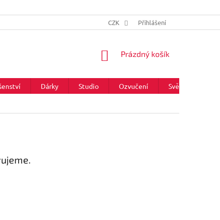
CZK
Přihlášení
NÁKUPNÍ
Prázdný košík
KOŠÍK
šenství
Dárky
Studio
Ozvučení
Světla
Zna
vujeme.