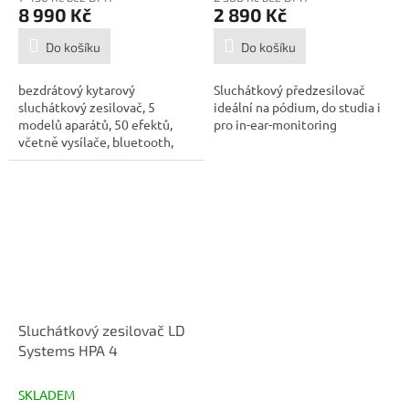
8 990 Kč
2 890 Kč
Do košíku
Do košíku
bezdrátový kytarový
Sluchátkový předzesilovač
sluchátkový zesilovač, 5
ideální na pódium, do studia i
modelů aparátů, 50 efektů,
pro in-ear-monitoring
včetně vysílače, bluetooth,
Boss Tone Studio...
Sluchátkový zesilovač LD
Systems HPA 4
SKLADEM