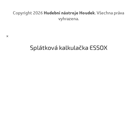
v
ý
Copyright 2026
Hudební nástroje Houdek
. Všechna práva
p
vyhrazena.
i
s
u
×
Splátková kalkulačka ESSOX