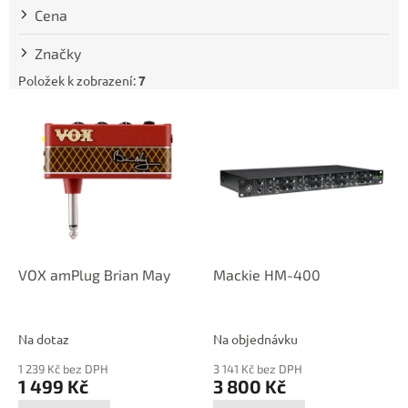
t
Cena
ů
Značky
Položek k zobrazení:
7
V
ý
p
i
s
p
r
o
d
VOX amPlug Brian May
Mackie HM-400
u
k
t
Na dotaz
Na objednávku
ů
1 239 Kč bez DPH
3 141 Kč bez DPH
1 499 Kč
3 800 Kč