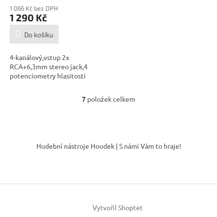
1 066 Kč bez DPH
1 290 Kč
Do košíku
4-kanálový,vstup 2x
RCA+6,3mm stereo jack,4
potenciometry hlasitosti
7
položek celkem
O
v
l
á
Z
d
á
Hudební nástroje Houdek | S námi Vám to hraje!
a
p
c
a
í
t
p
í
r
v
k
Vytvořil Shoptet
y