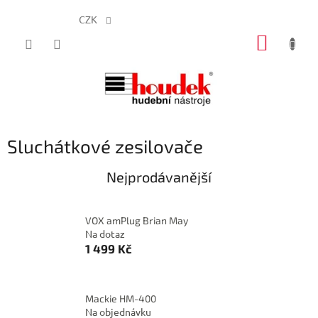
CZK
Přejít
NÁKUP
na
obsah
KOŠÍK
Sluchátkové zesilovače
Nejprodávanější
VOX amPlug Brian May
Na dotaz
1 499 Kč
Mackie HM-400
Na objednávku