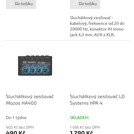
Do košíku
Do košíku
Sluchátkový zesilovač -
kabelový, frekvence od 20 do
20000 Hz, konektor IN mono
jack 6,3 mm, AUX a XLR,
konektor OUT...
Sluchátkový zesilovač
Sluchátkový zesilovač LD
Mozos HA400
Systems HPA 4
Do 1 týdne
SKLADEM
405 Kč bez DPH
1 066 Kč bez DPH
490 Kč
1 290 Kč