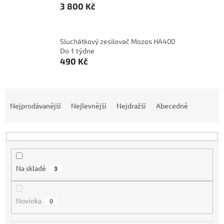
3 800 Kč
Sluchátkový zesilovač Mozos HA400
Do 1 týdne
490 Kč
Ř
a
Nejprodávanější
Nejlevnější
Nejdražší
Abecedně
z
e
n
í
p
Na skladě
3
r
o
d
Novinka
0
u
k