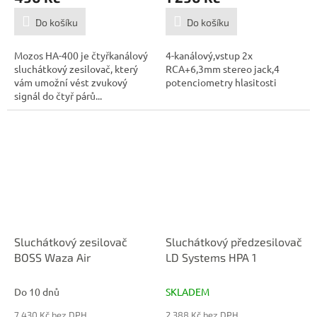
Do košíku
Do košíku
Mozos HA-400 je čtyřkanálový
4-kanálový,vstup 2x
sluchátkový zesilovač, který
RCA+6,3mm stereo jack,4
vám umožní vést zvukový
potenciometry hlasitosti
signál do čtyř párů...
Sluchátkový zesilovač
Sluchátkový předzesilovač
BOSS Waza Air
LD Systems HPA 1
Do 10 dnů
SKLADEM
7 430 Kč bez DPH
2 388 Kč bez DPH