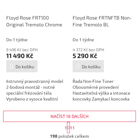
Floyd Rose FRT100
Floyd Rose FRTNFTB Non-
Original Tremolo Chrome
Fine Tremolo BL
Do 1 týdne
Do 1 týdne
9 496 Kč bez DPH
4 372 Kč bez DPH
11 490 Kč
5 290 Kč
Do košíku
Do košíku
6strunný pravostranný model
Řada Non-Fine Tuner
2-bodová montáž - nutné
Obousměrné provedení
speciální frézování těla
Nastavitelná výška a intonace
Vyrobeno z vysoce kvalitní
koncovky Zamykací koncovka
kalené...
Rozteč strun:...
NAČÍST 18 DALŠÍCH
S
1
11
t
O
r
198
položek celkem
v