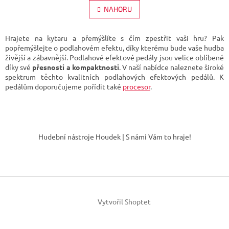
á
l
NAHORU
n
á
k
d
o
v
a
Hrajete na kytaru a přemýšlíte s čím zpestřit vaši hru? Pak
á
c
popřemýšlejte o podlahovém efektu, díky kterému bude vaše hudba
n
í
živější a zábavnější. Podlahové efektové pedály jsou velice oblíbené
í
p
díky své
přesnosti a kompaktnosti
. V naší nabídce naleznete široké
r
spektrum těchto kvalitních podlahových efektových pedálů. K
v
pedálům doporučujeme pořídit také
procesor
.
k
y
v
Z
ý
á
p
Hudební nástroje Houdek | S námi Vám to hraje!
p
i
s
a
u
t
í
Vytvořil Shoptet