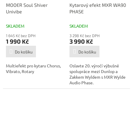
MOOER Soul Shiver
Kytarový efekt MXR WA90
Univibe
PHASE
SKLADEM
SKLADEM
1 645 Kč bez DPH
3 298 Kč bez DPH
1 990 Kč
3 990 Kč
Do košíku
Do košíku
Multiefekt pro kytaru Chorus,
Oslavte 20. výročí výbušné
Vibrato, Rotary
spolupráce mezi Dunlop a
Zakkem Wyldem s MXR Wylde
Audio Phase.