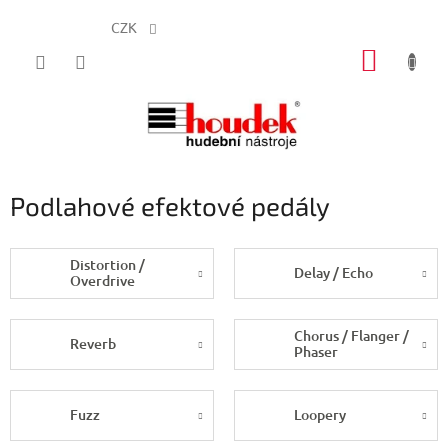
CZK
Přejít
NÁKUP
na
obsah
KOŠÍK
Podlahové efektové pedály
Distortion /
Delay / Echo
Overdrive
Chorus / Flanger /
Reverb
Phaser
Fuzz
Loopery