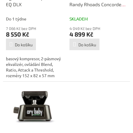
u
EQ DLX
Randy Rhoads Concorde
k
Distortion+
t
Do 1 týdne
SKLADEM
ů
7 066 Kč bez DPH
4 049 Kč bez DPH
8 550 Kč
4 899 Kč
Do košíku
Do košíku
basový kompresor, 2-pásmový
ekvalizér, ovládání Blend,
Ratio, Attack a Threshold,
rozměry 152 x 82 x 57 mm