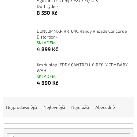
Aguilar TLC Compressor EQ DLX
Do 1 týdne
8 550 Kč
DUNLOP MXR RR104C Randy Rhoads Concorde
Distortion+
SKLADEM
4 899 Kč
Jim dunlop JERRY CANTRELL FIREFLY CRY BABY
WAH
SKLADEM
4 890 Kč
Ř
a
Nejprodávanější
Nejlevnější
Nejdražší
Abecedně
z
e
n
í