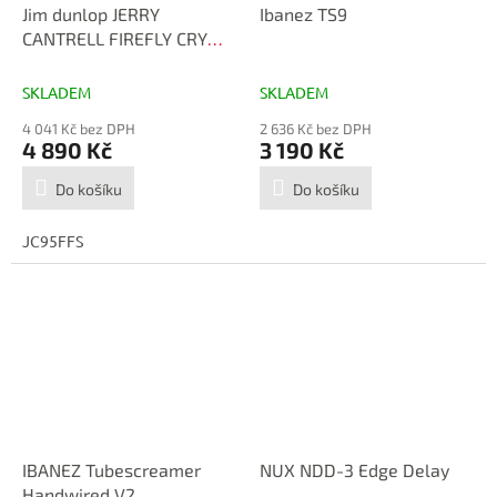
Jim dunlop JERRY
Ibanez TS9
CANTRELL FIREFLY CRY
BABY WAH
SKLADEM
SKLADEM
4 041 Kč bez DPH
2 636 Kč bez DPH
4 890 Kč
3 190 Kč
Do košíku
Do košíku
JC95FFS
IBANEZ Tubescreamer
NUX NDD-3 Edge Delay
Handwired V2