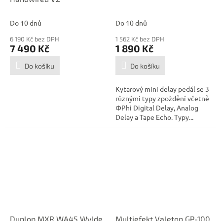
Do 10 dnů
Do 10 dnů
6 190 Kč bez DPH
1 562 Kč bez DPH
7 490 Kč
1 890 Kč
Do košíku
Do košíku
Kytarový mini delay pedál se 3
různými typy zpoždění včetně
ΦPhi Digital Delay, Analog
Delay a Tape Echo. Typy...
Dunlop MXR WA45 Wylde
Multiefekt Valeton GP-100