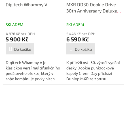
Digitech Whammy V
MXR DD30 Dookie Drive
30th Anniversary Deluxe
Edition
SKLADEM
SKLADEM
4 876 Kč bez DPH
5 446 Kč bez DPH
5 900 Kč
6 590 Kč
Do košíku
Do košíku
Digitech Whammy V je
K příležitosti 30. výročí vydání
klasickou verzí multifunkčního
desky Dookie punkrockové
pedálového efektu, který v
kapely Green Day přichází
sobě kombinuje prvky pitch-
Dunlop MXR se zbrusu
shifteru,...
novým...