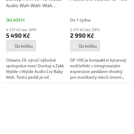
Audio Wah Wah-Wah
pedál
SKLADEM
Do 1 týdne
4 537 Kč bez DPH
2 471 Kč bez DPH
5 490 Kč
2 990 Kč
Do košíku
Do košíku
Oslavte 20. výročí výbušné
GP-100 je kompaktní kytarový
spolupráce mezi Dunlop a Zakk
multiefekt s integrovaným
Wylde s Wylde Audio Cry Baby
expression pedálem vhodný
Wah. Tento pedál je od
pro muzikanty všech úrovní...
základů...