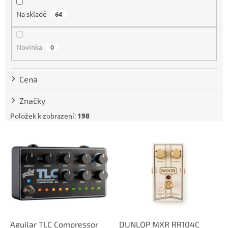
p
Na skladě
64
r
o
d
Novinka
0
u
k
t
Cena
ů
Značky
Položek k zobrazení:
198
V
ý
p
i
s
p
r
o
d
Aguilar TLC Compressor
DUNLOP MXR RR104C