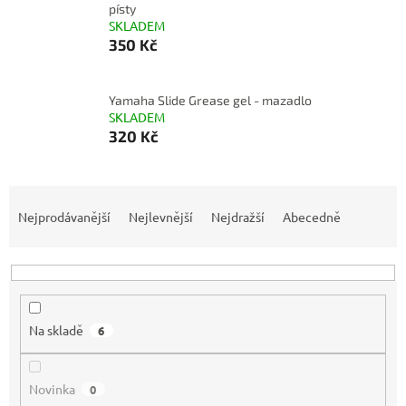
písty
SKLADEM
350 Kč
Yamaha Slide Grease gel - mazadlo
SKLADEM
320 Kč
Ř
a
Nejprodávanější
Nejlevnější
Nejdražší
Abecedně
z
e
n
í
p
Na skladě
6
r
o
d
Novinka
0
u