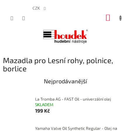
CZK
Přejít
NÁKUP
na
obsah
KOŠÍK
Mazadla pro Lesní rohy, polnice,
borlice
Nejprodávanější
La Tromba AG - FAST Oil - univerzální olej
SKLADEM
199 Kč
Yamaha Valve Oil Synthetic Regular - Olej na