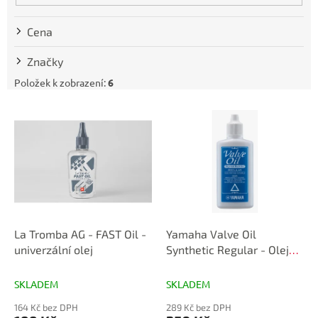
k
t
Cena
ů
Značky
Položek k zobrazení:
6
V
ý
p
i
s
p
r
o
d
La Tromba AG - FAST Oil -
Yamaha Valve Oil
u
univerzální olej
Synthetic Regular - Olej
k
na písty
t
SKLADEM
SKLADEM
ů
164 Kč bez DPH
289 Kč bez DPH