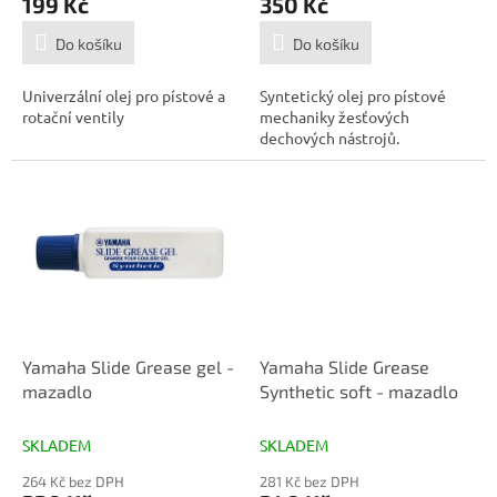
199 Kč
350 Kč
Do košíku
Do košíku
Univerzální olej pro pístové a
Syntetický olej pro pístové
rotační ventily
mechaniky žesťových
dechových nástrojů.
Yamaha Slide Grease gel -
Yamaha Slide Grease
mazadlo
Synthetic soft - mazadlo
SKLADEM
SKLADEM
264 Kč bez DPH
281 Kč bez DPH