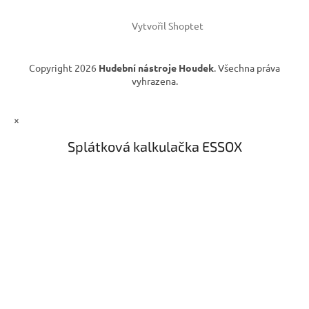
ý
p
i
Vytvořil Shoptet
s
u
Copyright 2026
Hudební nástroje Houdek
. Všechna práva
vyhrazena.
×
Splátková kalkulačka ESSOX