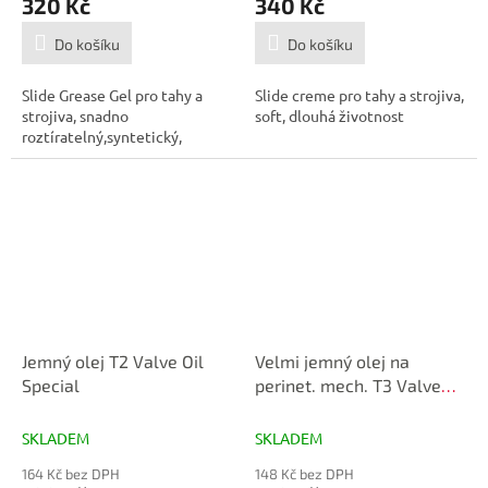
320 Kč
340 Kč
Do košíku
Do košíku
Slide Grease Gel pro tahy a
Slide creme pro tahy a strojiva,
strojiva, snadno
soft, dlouhá životnost
roztíratelný,syntetický,
Jemný olej T2 Valve Oil
Velmi jemný olej na
Special
perinet. mech. T3 Valve
Oil Ultra Thin
SKLADEM
SKLADEM
164 Kč bez DPH
148 Kč bez DPH