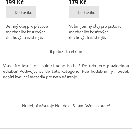
199 Kč
179 Kč
Do košíku
Do košíku
Jemný olej pro pístové
Velmi jemný olej pro pístové
mechaniky žesťových
mechaniky žesťových
dechových nástrojů.
dechových nástrojů.
6
položek celkem
O
v
l
Vlastníte lesní roh, polnici nebo borlici? Potřebujete pravidelnou
á
údržbu? Podívejte se do této kategorie, kde hudebnniny Houdek
d
nabízí kvalitní mazadla pro tyto nástroje.
a
c
í
Z
p
á
r
Hudební nástroje Houdek | S námi Vám to hraje!
v
p
k
a
y
t
v
í