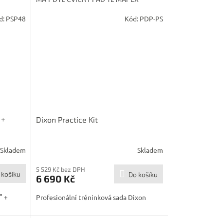
d:
PSP48
Kód:
PDP-PS
 +
Dixon Practice Kit
Skladem
Skladem
5 529 Kč bez DPH
 košíku
Do košíku
6 690 Kč
" +
Profesionální tréninková sada Dixon