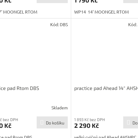
7' MOONGEL RTOM
WP14 14' MOONGEL RTOM
Kód:
DBS
Kód:
ice pad Rtom DBS
practice pad Ahead 14" AHS
Skladem
Kč bez DPH
1 893 Kč bez DPH
Do košíku
Do
0 Kč
2 290 Kč
ice pad Rrom DBS
velký cvičný pad Ahead AHSHPC