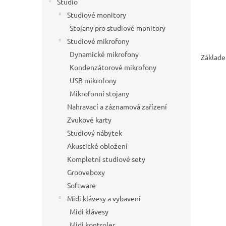
Studio
Studiové monitory
Stojany pro studiové monitory
Studiové mikrofony
Dynamické mikrofony
Základem
Kondenzátorové mikrofony
USB mikrofony
Mikrofonní stojany
Nahravací a záznamová zařízení
Zvukové karty
Studiový nábytek
Akustické obložení
Kompletní studiové sety
Grooveboxy
Software
Midi klávesy a vybavení
Midi klávesy
Midi kontroler