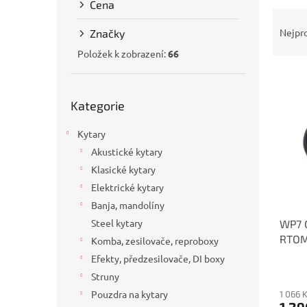
Cena
a
Ř
n
a
Nejpr
Značky
e
z
l
Položek k zobrazení:
66
e
V
n
ý
í
Přeskočit
p
Kategorie
p
kategorie
i
r
Kytary
s
o
p
d
Akustické kytary
r
u
Klasické kytary
o
k
Elektrické kytary
d
t
Banja, mandolíny
u
ů
Steel kytary
WP7 
k
RTO
t
Komba, zesilovače, reproboxy
ů
Efekty, předzesilovače, DI boxy
Struny
Pouzdra na kytary
1 066 
1 29