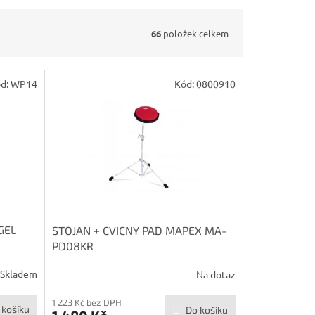
66
položek celkem
d:
WP14
Kód:
0800910
GEL
STOJAN + CVICNY PAD MAPEX MA-
PD08KR
Skladem
Na dotaz
1 223 Kč bez DPH
 košíku
Do košíku