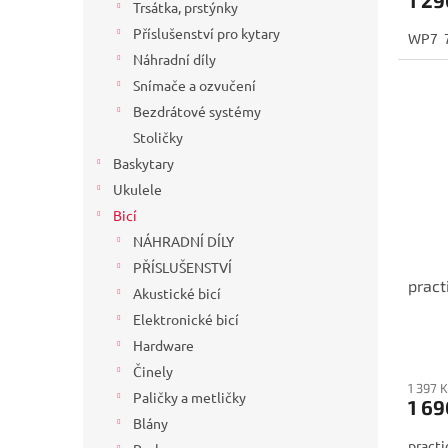
Trsátka, prstýnky
Příslušenství pro kytary
WP7 
Náhradní díly
Snímače a ozvučení
Bezdrátové systémy
Stoličky
Baskytary
Ukulele
Bicí
NÁHRADNÍ DÍLY
PŘÍSLUŠENSTVÍ
pract
Akustické bicí
Elektronické bicí
Hardware
Činely
1 397 
Paličky a metličky
1 69
Blány
pract