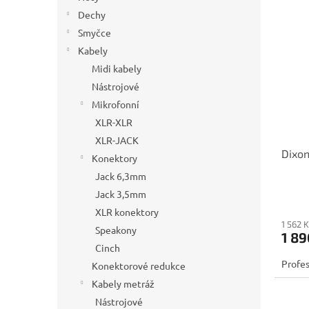
Dechy
Smyčce
Kabely
Midi kabely
Nástrojové
Mikrofonní
XLR-XLR
XLR-JACK
Dixo
Konektory
Jack 6,3mm
Jack 3,5mm
XLR konektory
1 562 
Speakony
1 89
Cinch
Profes
Konektorové redukce
Kabely metráž
Nástrojové