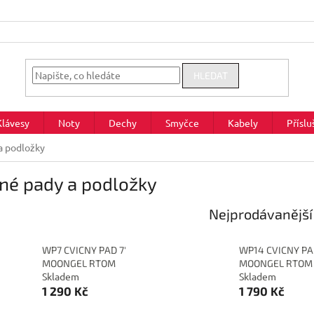
HLEDAT
Klávesy
Noty
Dechy
Smyčce
Kabely
Příslu
a podložky
né pady a podložky
Nejprodávanější
WP7 CVICNY PAD 7'
WP14 CVICNY PA
MOONGEL RTOM
MOONGEL RTOM
Skladem
Skladem
1 290 Kč
1 790 Kč