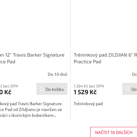
ian 12" Travis Barker Signature
Tréninkový pad ZILDJIAN 6" 
ice Pad
Practice Pad
Do 10 dnů
Do
Kč bez DPH
1 264 Kč bez DPH
Do košíku
Do
0 Kč
1 529 Kč
kový pad Travis Barker Signature
Tréninkový pad
ce Pad od Zildjianu je navržen ve
ráci s ikonickým bubeníkem...
NAČÍST 18 DALŠÍCH