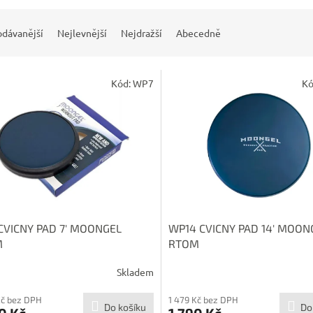
odávanější
Nejlevnější
Nejdražší
Abecedně
Kód:
WP7
Kó
CVICNY PAD 7' MOONGEL
WP14 CVICNY PAD 14' MOON
M
RTOM
Skladem
Kč bez DPH
1 479 Kč bez DPH
Do košíku
Do
0 Kč
1 790 Kč