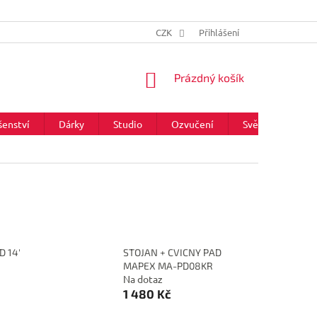
CZK
Přihlášení
NÁKUPNÍ
Prázdný košík
KOŠÍK
šenství
Dárky
Studio
Ozvučení
Světla
Zna
D 14'
STOJAN + CVICNY PAD
MAPEX MA-PD08KR
Na dotaz
1 480 Kč