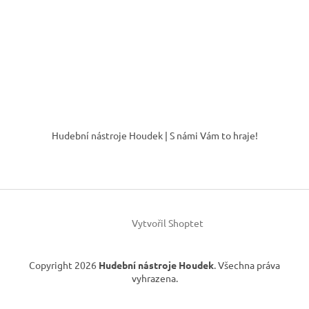
Z
á
Hudební nástroje Houdek | S námi Vám to hraje!
p
a
t
í
Vytvořil Shoptet
Copyright 2026
Hudební nástroje Houdek
. Všechna práva
vyhrazena.