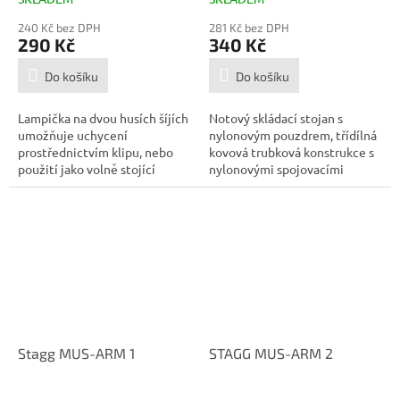
240 Kč bez DPH
281 Kč bez DPH
290 Kč
340 Kč
Do košíku
Do košíku
Lampička na dvou husích šíjích
Notový skládací stojan s
umožňuje uchycení
nylonovým pouzdrem, třídílná
prostřednictvím klipu, nebo
kovová trubková konstrukce s
použití jako volně stojící
nylonovými spojovacími
svítidlo....
částmi,...
Stagg MUS-ARM 1
STAGG MUS-ARM 2