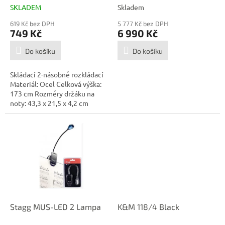
t
SKLADEM
Skladem
ů
619 Kč bez DPH
5 777 Kč bez DPH
749 Kč
6 990 Kč
Do košíku
Do košíku
Skládací 2-násobně rozkládací
Materiál: Ocel Celková výška:
173 cm Rozměry držáku na
noty: 43,3 x 21,5 x 4,2 cm
Stagg MUS-LED 2 Lampa
K&M 118/4 Black