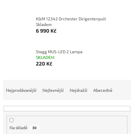
K&M 12342 Orchester Dirigentenpult
Skladem
6 990 Kč
Stagg MUS-LED 2 Lampa
SKLADEM
220 Kč
Ř
a
Nejprodávanější
Nejlevnější
Nejdražší
Abecedně
z
e
n
í
p
Na skladě
30
r