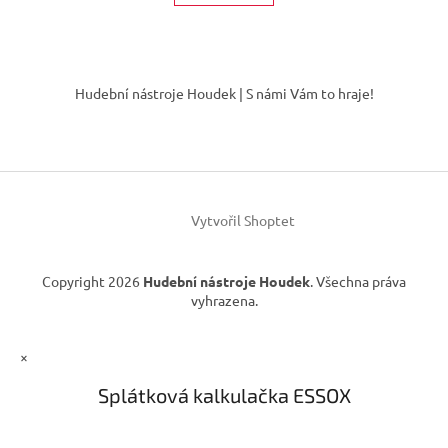
á
k
d
o
v
a
á
Z
c
n
í
á
í
Hudební nástroje Houdek | S námi Vám to hraje!
p
p
r
a
v
t
k
í
y
v
ý
Vytvořil Shoptet
p
i
s
Copyright 2026
Hudební nástroje Houdek
. Všechna práva
u
vyhrazena.
×
Splátková kalkulačka ESSOX