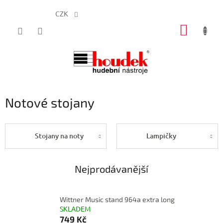
CZK
Přejít
NÁKUP
na
obsah
KOŠÍK
Notové stojany
Stojany na noty
Lampičky
Nejprodávanější
Wittner Music stand 964a extra long
SKLADEM
749 Kč