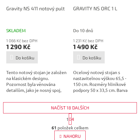
Gravity NS 411 notový pult
GRAVITY NS ORC 1 L
SKLADEM
Do 10 dnů
1 066 Kč bez DPH
1 231 Kč bez DPH
1 290 Kč
1 490 Kč
Do košíku
Do košíku
Tento notový stojan je založen
Ocelový notový stojan s
na klasickém designu.
nastavitelnou výškou 65,5 -
Pozornost byla věnována
150 cm. Rozměry hliníkové
detailům, jako je nosný spoj,
podpory 50 x 33,5 cm. Barva
který je...
černá,...
NAČÍST 18 DALŠÍCH
S
1
4
t
O
r
61
položek celkem
v
á
l
NAHORU
n