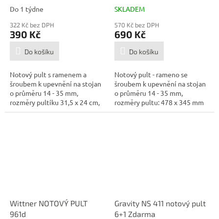
Do 1 týdne
SKLADEM
322 Kč bez DPH
570 Kč bez DPH
390 Kč
690 Kč
Do košíku
Do košíku
Notový pult s ramenem a
Notový pult - rameno se
šroubem k upevnění na stojan
šroubem k upevnění na stojan
o průměru 14 - 35 mm,
o průměru 14 - 35 mm,
rozměry pultíku 31,5 x 24 cm,
rozměry pultu: 478 x 345 mm
hmotnost...
Stagg...
Wittner NOTOVÝ PULT
Gravity NS 411 notový pult
961d
6+1 Zdarma