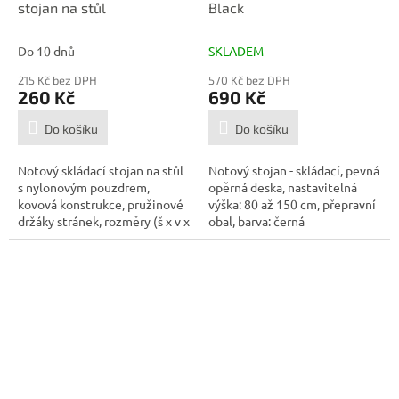
stojan na stůl
Black
Do 10 dnů
SKLADEM
215 Kč bez DPH
570 Kč bez DPH
260 Kč
690 Kč
Do košíku
Do košíku
Notový skládací stojan na stůl
Notový stojan - skládací, pevná
s nylonovým pouzdrem,
opěrná deska, nastavitelná
kovová konstrukce, pružinové
výška: 80 až 150 cm, přepravní
držáky stránek, rozměry (š x v x
obal, barva: černá
h)...