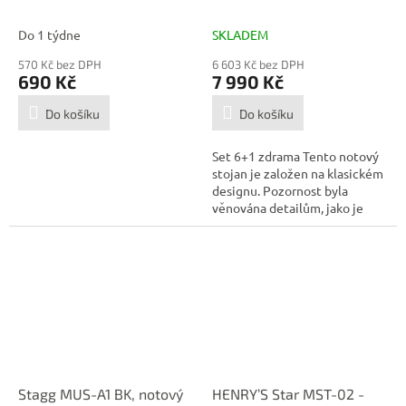
Do 1 týdne
SKLADEM
570 Kč bez DPH
6 603 Kč bez DPH
690 Kč
7 990 Kč
Do košíku
Do košíku
Set 6+1 zdrama Tento notový
stojan je založen na klasickém
designu. Pozornost byla
věnována detailům, jako je
nosný...
Stagg MUS-A1 BK, notový
HENRY’S Star MST-02 -