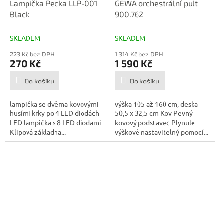
Lampička Pecka LLP-001
GEWA orchestrální pult
Black
900.762
SKLADEM
SKLADEM
223 Kč bez DPH
1 314 Kč bez DPH
270 Kč
1 590 Kč
Do košíku
Do košíku
lampička se dvěma kovovými
výška 105 až 160 cm, deska
husími krky po 4 LED diodách
50,5 x 32,5 cm Kov Pevný
LED lampička s 8 LED diodami
kovový podstavec Plynule
Klipová základna...
výškově nastavitelný pomocí...