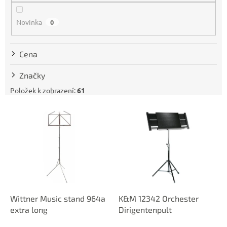
o
d
Novinka
0
u
k
t
Cena
ů
Značky
Položek k zobrazení:
61
V
ý
p
i
s
p
r
o
d
Wittner Music stand 964a
K&M 12342 Orchester
u
extra long
Dirigentenpult
k