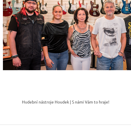
Z
á
Hudební nástroje Houdek | S námi Vám to hraje!
p
a
t
í