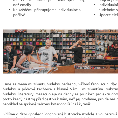
než emaily
Individuáln
Ke každému přistupujeme individuálně a
hudebním s
pečlivě
Update elek
Jsme zejména muzikanti, hudební nadšenci, vášniví fanoušci hudb
hudební a pódiové technice a hlavně Vám - muzikantům. Nabízím
hudební literatury, mazací oleje na dechy až po návrh projektu dom
proto každý nástroj před cestou k Vám, než jej prodáme, projde naš
například na správné seřízení kytar dohlíží náš kytarář.
Sídlíme v Plzni v poslední dochované historické stodole. Dvoupatrová