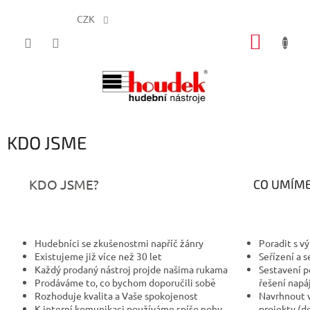
CZK
Přejít
NÁKUP
na
obsah
KOŠÍK
KDO JSME
KDO JSME?
CO UMÍME A
Hudebníci se zkušenostmi napříč žánry
Poradit s 
Existujeme již více než 30 let
Seřízení a 
Každý prodaný nástroj projde našima rukama
Sestavení p
Prodáváme to, co bychom doporučili sobě
řešení napá
Rozhoduje kvalita a Vaše spokojenost
Navrhnout v
K interní komunikaci používáme spíše nohy,
projekty (d