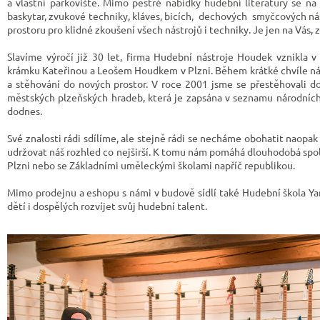
a vlastní parkoviště
. Mimo pestré nabídky hudební literatury se na 
baskytar, zvukové techniky, kláves, bicích, dechových
smyčcových ná
prostoru pro klidné zkoušení všech nástrojů i techniky. Je jen na Vás, z
Slavíme výročí již 30 let, firma Hudební nástroje Houdek vznikla
krámku Kateřinou a Leošem Houdkem v Plzni. Během krátké chvíle n
a stěhování do nových prostor. V roce 2001 jsme se přestěhovali d
městských plzeňských hradeb, která je zapsána v seznamu národních
dodnes.
Své znalosti rádi sdílíme, ale stejně rádi se necháme obohatit naopa
udržovat náš rozhled co nejširší. K tomu nám pomáhá dlouhodobá spolu
Plzni nebo se Základními uměleckými školami napříč republikou.
Mimo prodejnu a eshopu s námi v budově sídlí také Hudební škola Y
dětí i dospělých rozvíjet svůj hudební talent.