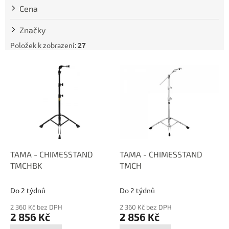
t
Cena
ů
Značky
Položek k zobrazení:
27
V
ý
p
i
s
p
r
o
d
TAMA - CHIMESSTAND
TAMA - CHIMESSTAND
u
TMCHBK
TMCH
k
t
Do 2 týdnů
Do 2 týdnů
ů
2 360 Kč bez DPH
2 360 Kč bez DPH
2 856 Kč
2 856 Kč