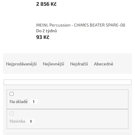
2 856 Kč
MEINL Percussion - CHIMES BEATER SPARE-08
Do 2 týdnů
93 Kč
Ř
a
Nejprodávanější
Nejlevnější
Nejdražší
Abecedně
z
e
n
í
p
Na skladě
1
r
o
d
Novinka
0
u
k