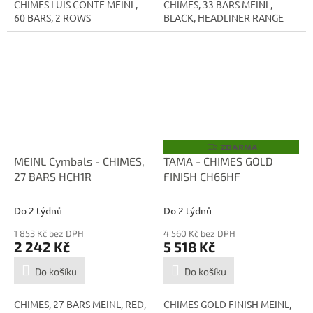
CHIMES LUIS CONTE MEINL,
CHIMES, 33 BARS MEINL,
60 BARS, 2 ROWS
BLACK, HEADLINER RANGE
ZDARMA
Z
D
MEINL Cymbals - CHIMES,
TAMA - CHIMES GOLD
A
27 BARS HCH1R
FINISH CH66HF
R
M
A
Do 2 týdnů
Do 2 týdnů
1 853 Kč bez DPH
4 560 Kč bez DPH
2 242 Kč
5 518 Kč
Do košíku
Do košíku
CHIMES, 27 BARS MEINL, RED,
CHIMES GOLD FINISH MEINL,