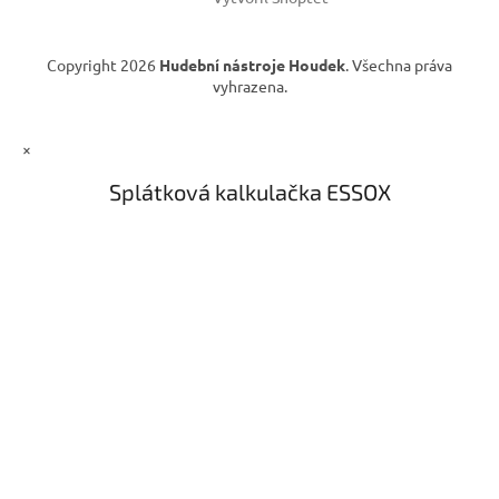
p
i
s
Copyright 2026
Hudební nástroje Houdek
. Všechna práva
u
vyhrazena.
×
Splátková kalkulačka ESSOX