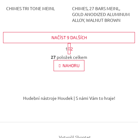
CHIMES TRI TONE MEINL
CHIMES, 27 BARS MEINL,
GOLD ANODIZED ALUMINUM
ALLOY, WALNUT BROWN
NAČÍST 9 DALŠÍCH
S
1
2
t
O
r
27
položek celkem
v
á
l
NAHORU
n
á
k
d
o
v
a
á
Z
c
n
í
á
í
Hudební nástroje Houdek | S námi Vám to hraje!
p
p
r
a
v
t
k
í
y
v
ý
Vytvořil Shoptet