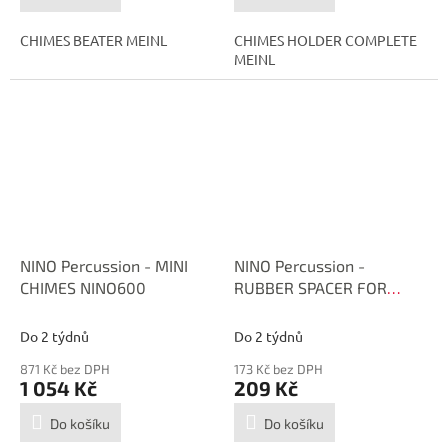
CHIMES BEATER MEINL
CHIMES HOLDER COMPLETE
MEINL
NINO Percussion - MINI
NINO Percussion -
CHIMES NINO600
RUBBER SPACER FOR
NINO901, CHIMES, SET OF
10 PCS, NINO NI-SPARE-27
Do 2 týdnů
Do 2 týdnů
871 Kč bez DPH
173 Kč bez DPH
1 054 Kč
209 Kč
Do košíku
Do košíku