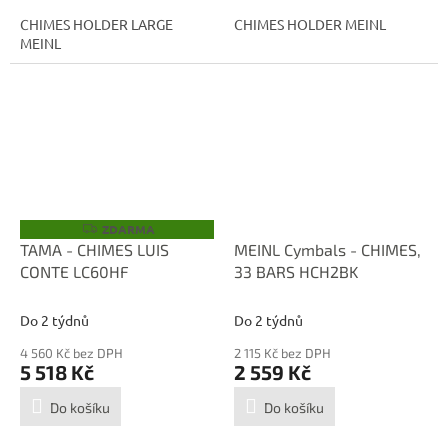
CHIMES HOLDER LARGE
CHIMES HOLDER MEINL
MEINL
ZDARMA
Z
D
TAMA - CHIMES LUIS
MEINL Cymbals - CHIMES,
A
CONTE LC60HF
33 BARS HCH2BK
R
M
A
Do 2 týdnů
Do 2 týdnů
4 560 Kč bez DPH
2 115 Kč bez DPH
5 518 Kč
2 559 Kč
Do košíku
Do košíku