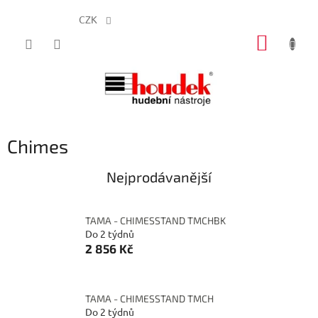
CZK
Přejít
NÁKUP
na
obsah
KOŠÍK
Chimes
Nejprodávanější
TAMA - CHIMESSTAND TMCHBK
Do 2 týdnů
2 856 Kč
TAMA - CHIMESSTAND TMCH
Do 2 týdnů