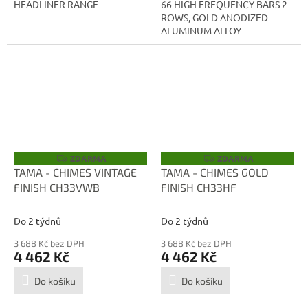
HEADLINER RANGE
66 HIGH FREQUENCY-BARS 2
ROWS, GOLD ANODIZED
ALUMINUM ALLOY
ZDARMA
ZDARMA
Z
Z
D
D
TAMA - CHIMES VINTAGE
TAMA - CHIMES GOLD
A
A
FINISH CH33VWB
FINISH CH33HF
R
R
M
M
A
A
Do 2 týdnů
Do 2 týdnů
3 688 Kč bez DPH
3 688 Kč bez DPH
4 462 Kč
4 462 Kč
Do košíku
Do košíku