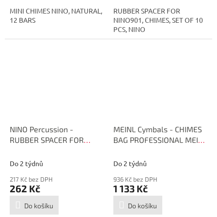
MINI CHIMES NINO, NATURAL,
RUBBER SPACER FOR
12 BARS
NINO901, CHIMES, SET OF 10
PCS, NINO
NINO Percussion -
MEINL Cymbals - CHIMES
RUBBER SPACER FOR
BAG PROFESSIONAL MEINL
NINO901, CHIMES, SET OF
MCHB
ONE PCE., NINO NI-SPARE-
Do 2 týdnů
Do 2 týdnů
26
217 Kč bez DPH
936 Kč bez DPH
262 Kč
1 133 Kč
Do košíku
Do košíku