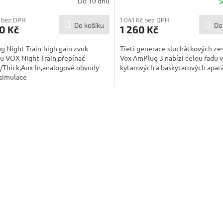
Do 10 dnů
S
 bez DPH
1 041 Kč bez DPH
Do košíku
Do
0 Kč
1 260 Kč
 Night Train-high gain zvuk
Třetí generace sluchátkových ze
u VOX Night Train,přepínač
Vox AmPlug 3 nabízí celou řadu 
/Thick,Aux-In,analogové obvody-
kytarových a baskytarových aparát
 simulace
O
v
l
á
d
a
c
í
p
r
v
k
y
v