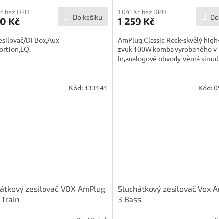
Kč bez DPH
1 041 Kč bez DPH
Do košíku
Do
0 Kč
1 259 Kč
esilovač/DI Box,Aux
AmPlug Classic Rock-skvělý high
tortion,EQ.
zvuk 100W komba vyrobeného v 
In,analogové obvody-věrná simul
Kód:
133141
Kód:
0
átkový zesilovač VOX AmPlug
Sluchátkový zesilovač Vox 
 Train
3 Bass