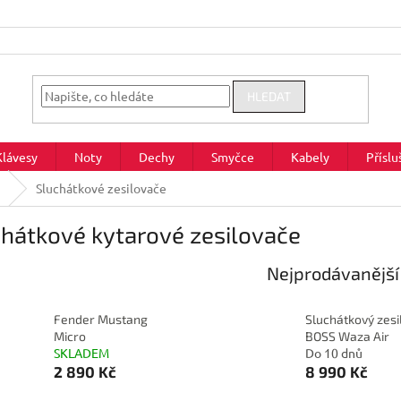
HLEDAT
Klávesy
Noty
Dechy
Smyčce
Kabely
Příslu
Sluchátkové zesilovače
hátkové kytarové zesilovače
Nejprodávanější
Fender Mustang
Sluchátkový zesi
Micro
BOSS Waza Air
SKLADEM
Do 10 dnů
2 890 Kč
8 990 Kč