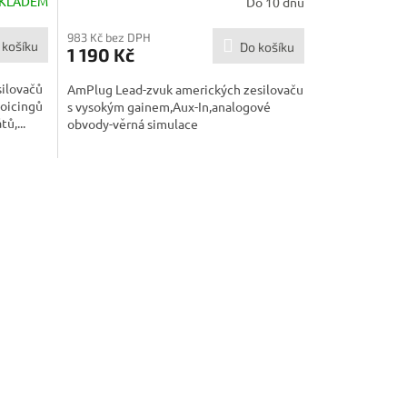
KLADEM
Do 10 dnů
983 Kč bez DPH
 košíku
Do košíku
1 190 Kč
silovačů
AmPlug Lead-zvuk amerických zesilovaču
voicingů
s vysokým gainem,Aux-In,analogové
ů,...
obvody-věrná simulace