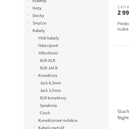
Klávesy
2 471 
Noty
2 99
Dechy
Smyčce
Předz
In,dis
Kabely
Midi kabely
Nástrojové
Mikrofonní
XLR-XLR
XLR-JACK
Konektory
Jack 6,3mm
Jack 3,5mm
XLR konektory
Speakony
Sluch
Cinch
Night
Konektorové redukce
Kabely metráž