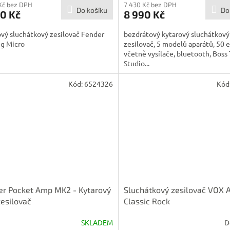
Kč bez DPH
7 430 Kč bez DPH
Do košíku
Do
0 Kč
8 990 Kč
vý sluchátkový zesilovač Fender
bezdrátový kytarový sluchátkový
g Micro
zesilovač, 5 modelů aparátů, 50 e
včetně vysílače, bluetooth, Boss
Studio...
Kód:
6524326
Kód
r Pocket Amp MK2 - Kytarový
Sluchátkový zesilovač VOX
esilovač
Classic Rock
SKLADEM
D