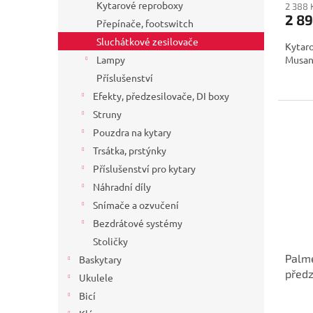
Kytarové reproboxy
2 388 
2 89
Přepínače, footswitch
Sluchátkové zesilovače
Kytaro
Musan
Lampy
Příslušenství
Efekty, předzesilovače, DI boxy
Struny
Pouzdra na kytary
Trsátka, prstýnky
Příslušenství pro kytary
Náhradní díly
Snímače a ozvučení
Bezdrátové systémy
Stoličky
Palme
Baskytary
předz
Ukulele
Bicí