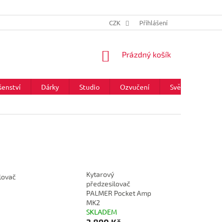
CZK
Přihlášení
NÁKUPNÍ
Prázdný košík
KOŠÍK
šenství
Dárky
Studio
Ozvučení
Světla
Zna
Kytarový
lovač
předzesilovač
PALMER Pocket Amp
MK2
SKLADEM