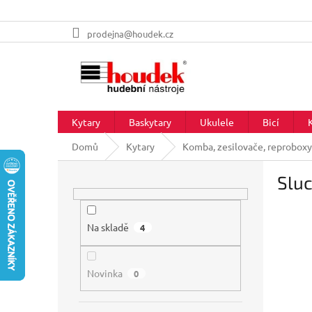
Přejít
prodejna@houdek.cz
na
obsah
Kytary
Baskytary
Ukulele
Bicí
Domů
Kytary
Komba, zesilovače, reproboxy
P
Sluc
o
s
t
r
Na skladě
4
a
n
Novinka
n
0
í
p