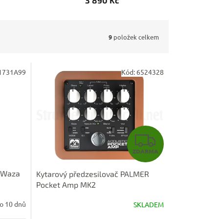
3 890 Kč
9
položek celkem
1731A99
Kód:
6524328
Z
ZDARMA
D
S Waza
Kytarový předzesilovač PALMER
A
Pocket Amp MK2
R
o 10 dnů
SKLADEM