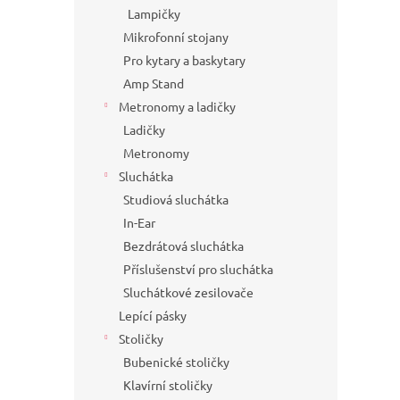
Lampičky
Mikrofonní stojany
Pro kytary a baskytary
Amp Stand
Metronomy a ladičky
Ladičky
Metronomy
Sluchátka
Studiová sluchátka
In-Ear
Bezdrátová sluchátka
Příslušenství pro sluchátka
Sluchátkové zesilovače
Lepící pásky
Stoličky
Bubenické stoličky
Klavírní stoličky