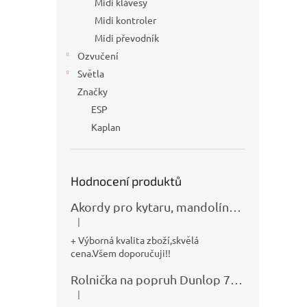
Midi klávesy
Midi kontroler
Midi převodník
Ozvučení
Světla
Značky
ESP
Kaplan
Hodnocení produktů
Akordy pro kytaru, mandolínu, banjo, basu a klávesy
|
Hodnocení produktu je 5 z 5 hvězdiček.
+ Výborná kvalita zboží,skvělá
cena.Všem doporučuji!!
Rolnička na popruh Dunlop 7100
|
Hodnocení produktu je 5 z 5 hvězdiček.