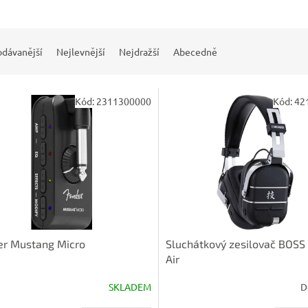
odávanější
Nejlevnější
Nejdražší
Abecedně
Kód:
2311300000
Kód:
42
er Mustang Micro
Sluchátkový zesilovač BOS
Air
SKLADEM
D