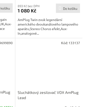
893 Kč bez DPH
 košíku
Do košíku
1 080 Kč
-gain
AmPlug Twin-zvuk legendární
UK,Aux-
amerického dvoukanálového lampového
ace
aparátu,Stereo Chorus efekt,Aux-
In,analogové...
9699890
Kód:
133137
AmPlug
Sluchátkový zesilovač VOX AmPlug
Lead