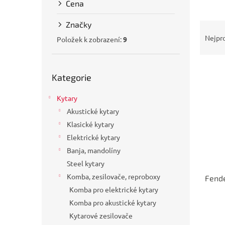
Cena
a
n
Značky
Ř
e
a
Nejpr
l
Položek k zobrazení:
9
z
e
Přeskočit
V
n
Kategorie
kategorie
ý
í
p
p
Kytary
i
r
Akustické kytary
s
o
p
d
Klasické kytary
r
u
Elektrické kytary
o
k
Banja, mandolíny
d
t
Steel kytary
u
ů
Komba, zesilovače, reproboxy
Fend
k
Komba pro elektrické kytary
t
ů
Komba pro akustické kytary
Kytarové zesilovače