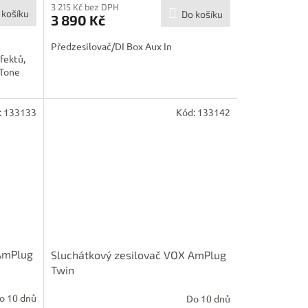
M
3 215 Kč bez DPH
 košíku
Do košíku
3 890 Kč
A
Předzesilovač/DI Box Aux In
fektů,
 Tone
:
133133
Kód:
133142
 AmPlug
Sluchátkový zesilovač VOX AmPlug
Twin
o 10 dnů
Do 10 dnů