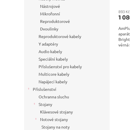
Nástrojové
893 Kč
Mikrofonní
1 08
Reproduktorové
AmPlug
Dvoulinky
aparát
Reproduktorové kabely
Bright
Y adaptéry
věrná
Audio kabely
Speciální kabely
Příslušenství pro kabely
Multicore kabely
Napájecí kabely
Příslušenství
Ochranna sluchu
Stojany
Klávesové stojany
Notové stojany
Stojany na noty