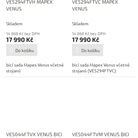
VE5294FTVH MAPEX
VE5294FTVC MAPEX
A
A
VENUS
VENUS
R
R
M
M
A
A
Skladem
Skladem
14 868 Kč bez DPH
14 868 Kč bez DPH
17 990 Kč
17 990 Kč
Do košíku
Do košíku
bicí sada Mapex Venus včetně
bicí sada Mapex Venus včetně
stojanů
stojanů (VE5294FTVC)
VE5044FTVX VENUS BICI
VE5044FTVM VENUS BICI