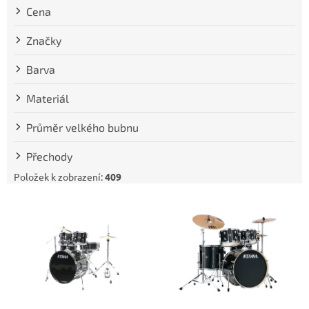
t
Cena
ů
Značky
Barva
Materiál
Průměr velkého bubnu
Přechody
Položek k zobrazení:
409
V
ý
p
i
s
p
r