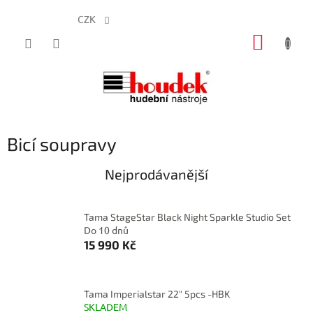
CZK
Přejít
NÁKUP
na
obsah
KOŠÍK
Bicí soupravy
Nejprodávanější
Tama StageStar Black Night Sparkle Studio Set
Do 10 dnů
15 990 Kč
Tama Imperialstar 22" 5pcs -HBK
SKLADEM