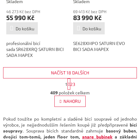
Skladem
Skladem
46 273 Kč bez DPH
69 413 Kč bez DPH
55 990 Kč
83 990 Kč
Do košíku
Do košíku
profesionální bicí
SE628XMPO SATURN EVO
sada SR628XRQ SATURN BICI
BICI SADA MAPEX
SADA MAPEX
NAČÍST 18 DALŠÍCH
S
1
23
t
O
r
409
položek celkem
v
á
l
NAHORU
n
á
k
d
o
v
a
Pokud toužíte po kompletní a sladěné bicí soupravě od jednoho
á
c
výrobce, je nejjednodušším řešením koupě již předpřipravené
bicí
n
í
soupravy
. Souprava bicích standardně zahrnuje
basový buben
,
í
p
dvojici tom-tomů, jeden floor tom,
snare bubínek
a základní