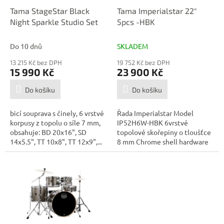
o
d
Tama StageStar Black
Tama Imperialstar 22"
u
Night Sparkle Studio Set
5pcs -HBK
k
t
Do 10 dnů
SKLADEM
ů
13 215 Kč bez DPH
19 752 Kč bez DPH
15 990 Kč
23 900 Kč
Do košíku
Do košíku
bicí souprava s činely, 6 vrstvé
Řada Imperialstar Model
korpusy z topolu o síle 7 mm,
IP52H6W-HBK 6vrstvé
obsahuje: BD 20x16", SD
topolové skořepiny o tloušťce
14x5.5", TT 10x8", TT 12x9",...
8 mm Chrome shell hardware
Držák na tom...