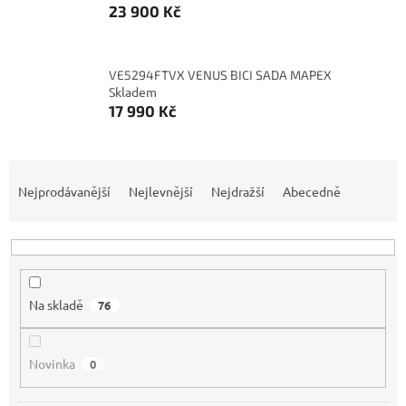
23 900 Kč
VE5294FTVX VENUS BICI SADA MAPEX
Skladem
17 990 Kč
Ř
a
Nejprodávanější
Nejlevnější
Nejdražší
Abecedně
z
e
n
í
p
Na skladě
76
r
o
d
Novinka
0
u
k