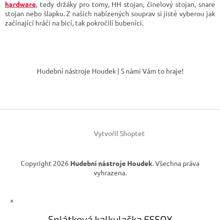
r
hardware
, tedy
držáky pro tomy, HH stojan, činelový stojan, snare
v
stojan nebo šlapku. Z našich nabízených souprav si jistě vyberou jak
k
začínající hráči na bicí, tak pokročilí bubeníci.
y
v
ý
Z
p
á
i
Hudební nástroje Houdek | S námi Vám to hraje!
p
s
u
a
t
í
Vytvořil Shoptet
Copyright 2026
Hudební nástroje Houdek
. Všechna práva
vyhrazena.
×
Splátková kalkulačka ESSOX