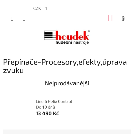
CZK
Přejít
NÁKUP
na
obsah
KOŠÍK
Přepínače-Procesory,efekty,úprava
zvuku
Nejprodávanější
Line 6 Helix Control
Do 10 dnů
13 490 Kč
Ř