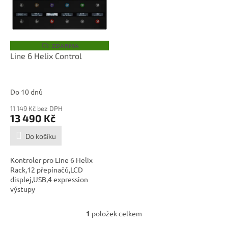
i
s
p
r
o
ZDARMA
Z
D
d
Line 6 Helix Control
A
u
R
M
k
A
t
Do 10 dnů
ů
11 149 Kč bez DPH
13 490 Kč
Do košíku
Kontroler pro Line 6 Helix
Rack,12 přepínačů,LCD
displej,USB,4 expression
výstupy
1
položek celkem
O
v