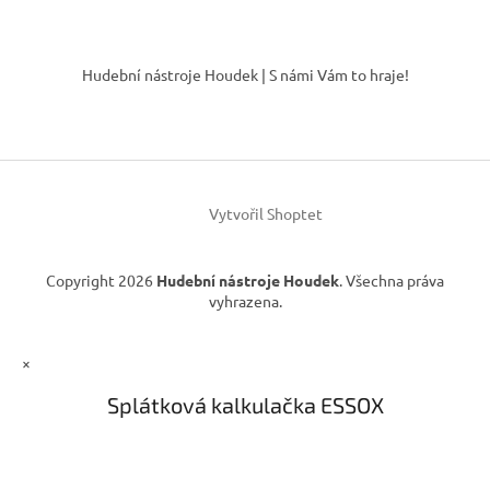
l
á
Z
d
á
Hudební nástroje Houdek | S námi Vám to hraje!
a
p
c
a
í
t
p
í
r
v
k
Vytvořil Shoptet
y
v
ý
Copyright 2026
Hudební nástroje Houdek
. Všechna práva
p
vyhrazena.
i
s
u
×
Splátková kalkulačka ESSOX