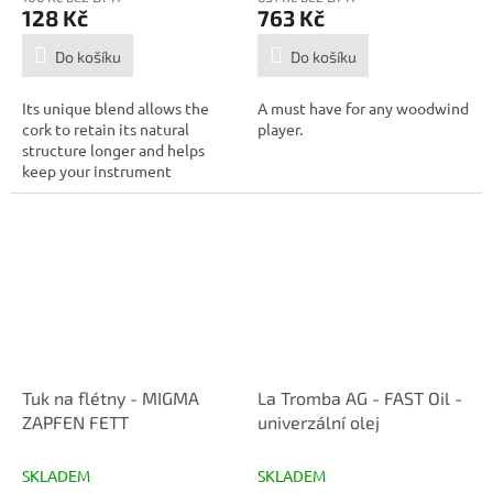
128 Kč
763 Kč
Do košíku
Do košíku
Its unique blend allows the
A must have for any woodwind
cork to retain its natural
player.
structure longer and helps
keep your instrument
preforming at...
Tuk na flétny - MIGMA
La Tromba AG - FAST Oil -
ZAPFEN FETT
univerzální olej
SKLADEM
SKLADEM