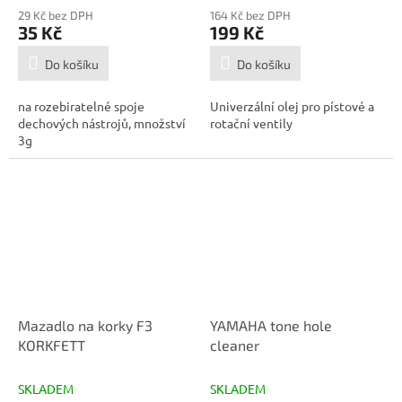
29 Kč bez DPH
164 Kč bez DPH
35 Kč
199 Kč
Do košíku
Do košíku
na rozebiratelné spoje
Univerzální olej pro pístové a
dechových nástrojů, množství
rotační ventily
3g
Mazadlo na korky F3
YAMAHA tone hole
KORKFETT
cleaner
SKLADEM
SKLADEM