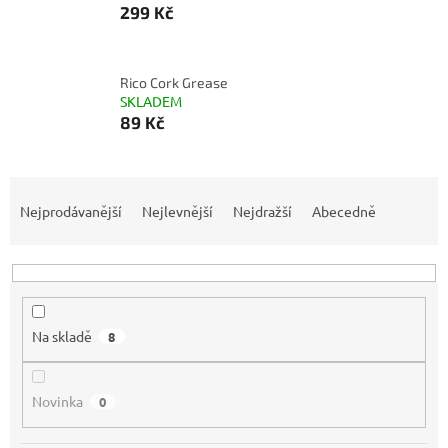
299 Kč
Rico Cork Grease
SKLADEM
89 Kč
Ř
a
Nejprodávanější
Nejlevnější
Nejdražší
Abecedně
z
e
n
í
p
Na skladě
8
r
o
d
Novinka
0
u
k