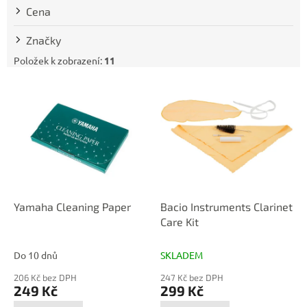
t
Cena
ů
Značky
Položek k zobrazení:
11
V
ý
p
i
s
p
r
o
d
Yamaha Cleaning Paper
Bacio Instruments Clarinet
u
Care Kit
k
t
Do 10 dnů
SKLADEM
ů
206 Kč bez DPH
247 Kč bez DPH
249 Kč
299 Kč