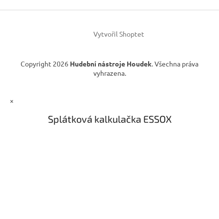
t
ý
í
p
i
s
Vytvořil Shoptet
u
Copyright 2026
Hudební nástroje Houdek
. Všechna práva
vyhrazena.
×
Splátková kalkulačka ESSOX