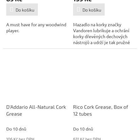
Do košíku
Do košíku
A must have for any woodwind
Mazadlo na korky značky
player.
Vandoren lubrikuje a ochrání
korky dřevěných dechových
nástrojů a udrží je tak pružné
a...
D'Addario All-Natural Cork
Rico Cork Grease, Box of
Grease
12 tubes
Do 10 dnů
Do 10 dnů
106 Kč bez DPH
631 Kč bez DPH