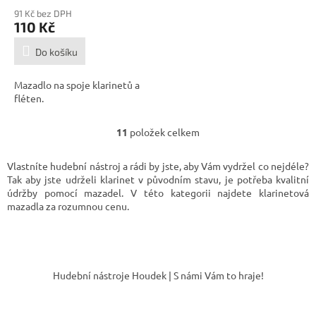
91 Kč bez DPH
110 Kč
Do košíku
Mazadlo na spoje klarinetů a
fléten.
11
položek celkem
O
v
l
Vlastníte hudební nástroj a rádi by jste, aby Vám vydržel co nejdéle?
á
Tak aby jste udrželi klarinet v původním stavu, je potřeba kvalitní
d
údržby pomocí mazadel. V této kategorii najdete klarinetová
a
mazadla za rozumnou cenu.
c
í
p
Z
r
á
v
Hudební nástroje Houdek | S námi Vám to hraje!
k
p
y
a
v