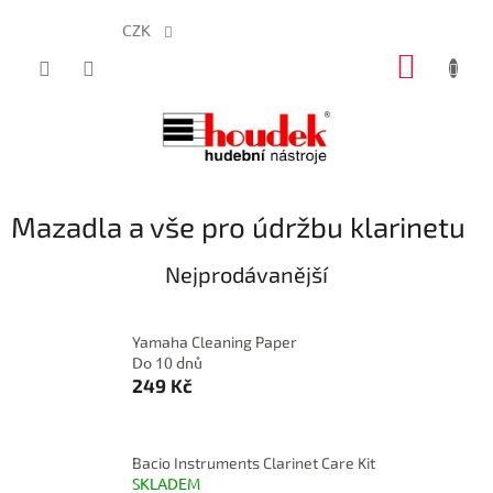
CZK
Přejít
NÁKUP
na
obsah
KOŠÍK
Mazadla a vše pro údržbu klarinetu
Nejprodávanější
Yamaha Cleaning Paper
Do 10 dnů
249 Kč
Bacio Instruments Clarinet Care Kit
SKLADEM