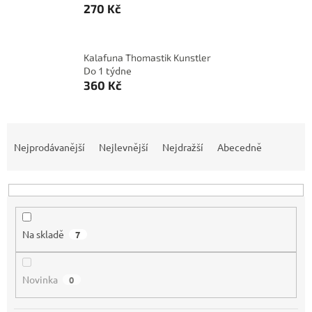
270 Kč
Kalafuna Thomastik Kunstler
Do 1 týdne
360 Kč
Ř
a
Nejprodávanější
Nejlevnější
Nejdražší
Abecedně
z
e
n
í
p
Na skladě
7
r
o
d
Novinka
0
u
k