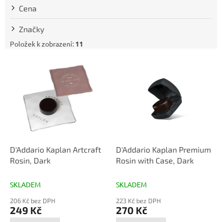
t
Cena
ů
Značky
Položek k zobrazení:
11
V
ý
p
i
s
p
r
o
d
D'Addario Kaplan Artcraft
D'Addario Kaplan Premium
u
Rosin, Dark
Rosin with Case, Dark
k
t
SKLADEM
SKLADEM
ů
206 Kč bez DPH
223 Kč bez DPH
249 Kč
270 Kč