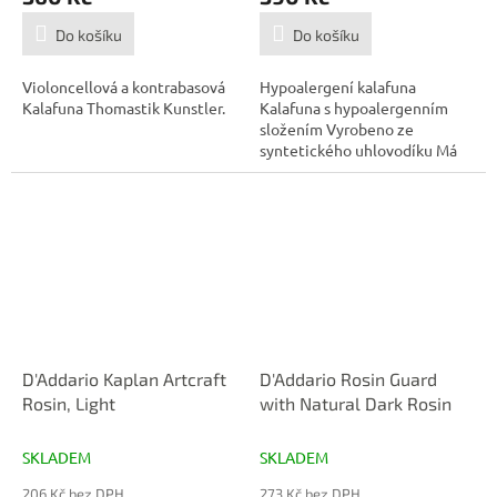
Do košíku
Do košíku
Violoncellová a kontrabasová
Hypoalergení kalafuna
Kalafuna Thomastik Kunstler.
Kalafuna s hypoalergenním
složením Vyrobeno ze
syntetického uhlovodíku Má
stejné...
D'Addario Kaplan Artcraft
D'Addario Rosin Guard
Rosin, Light
with Natural Dark Rosin
SKLADEM
SKLADEM
206 Kč bez DPH
273 Kč bez DPH