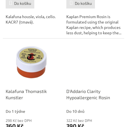
Do košíku
Do košíku
Kalafuna housle, viola, cello.
Kaplan Premium Rosin is
KACR7 (tmavá).
formulated using the original
Kaplan recipe, which produces
less dust, helping to keep the...
Kalafuna Thomastik
D'Addario Clarity
Kunstler
Hypoallergenic Rosin
Do 1 týdne
Do 10 dnů
298 Kč bez DPH
322 Kč bez DPH
360 Kč
390 Kč