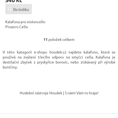
Do košíku
Kalafuna pro violoncello
Pirastro Cello
11
položek celkem
O
v
l
V této kategorii e-shopu houdek.cz najdete kalafunu, která se
á
používá na zvýšení třecího odporu na smyčci cella. Kalafuna je
d
destilační zbytek z pryskyřice borovic, nebo získávaný při výrobě
a
buničiny.
c
í
p
Z
r
á
v
Hudební nástroje Houdek | S námi Vám to hraje!
k
p
y
a
v
t
ý
í
p