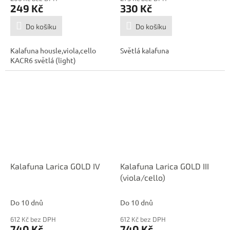
249 Kč
330 Kč
Do košíku
Do košíku
Kalafuna housle,viola,cello
Světlá kalafuna
KACR6 světlá (light)
Kalafuna Larica GOLD IV
Kalafuna Larica GOLD III
(viola/cello)
Do 10 dnů
Do 10 dnů
612 Kč bez DPH
612 Kč bez DPH
740 Kč
740 Kč