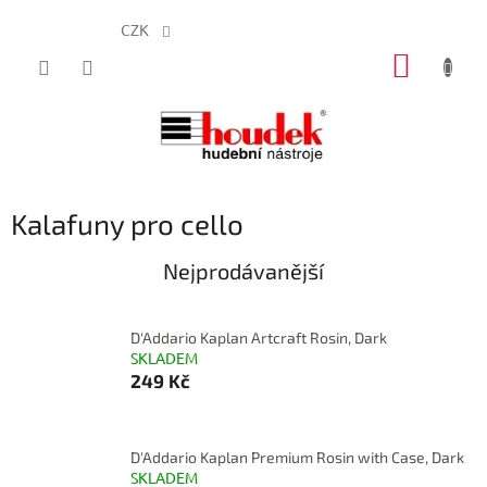
CZK
Přejít
NÁKUP
na
obsah
KOŠÍK
Kalafuny pro cello
Nejprodávanější
D'Addario Kaplan Artcraft Rosin, Dark
SKLADEM
249 Kč
D'Addario Kaplan Premium Rosin with Case, Dark
SKLADEM