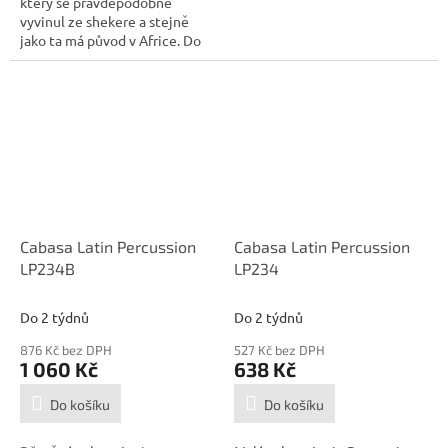
který se pravděpodobně
vyvinul ze shekere a stejně
jako ta má původ v Africe. Do
širšího...
Cabasa Latin Percussion
Cabasa Latin Percussion
LP234B
LP234
Do 2 týdnů
Do 2 týdnů
876 Kč bez DPH
527 Kč bez DPH
1 060 Kč
638 Kč
Do košíku
Do košíku