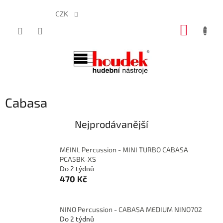
CZK
Přejít
NÁKUP
na
obsah
KOŠÍK
Cabasa
Nejprodávanější
MEINL Percussion - MINI TURBO CABASA
PCA5BK-XS
Do 2 týdnů
470 Kč
NINO Percussion - CABASA MEDIUM NINO702
Do 2 týdnů