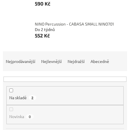
590 Kč
NINO Percussion - CABASA SMALL NINO701
Do 2 týdnů
552 Kč
Ř
a
Nejprodávanější
Nejlevnější
Nejdražší
Abecedně
z
e
n
í
p
Na skladě
2
r
o
d
Novinka
0
u
k