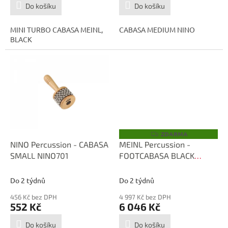
Do košíku
Do košíku
MINI TURBO CABASA MEINL,
CABASA MEDIUM NINO
BLACK
ZDARMA
Z
D
NINO Percussion - CABASA
MEINL Percussion -
A
SMALL NINO701
FOOTCABASA BLACK
R
M
FCA5-L
A
Do 2 týdnů
Do 2 týdnů
456 Kč bez DPH
4 997 Kč bez DPH
552 Kč
6 046 Kč
Do košíku
Do košíku