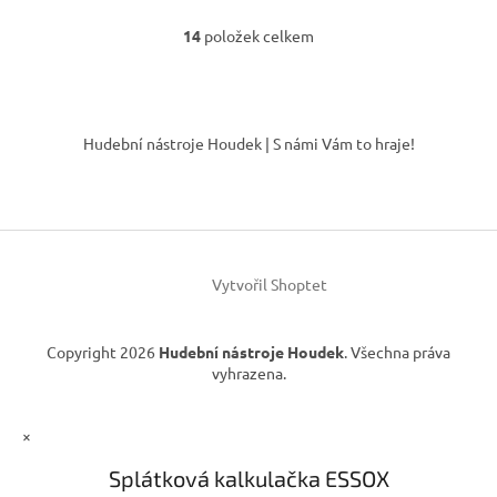
14
položek celkem
O
v
l
á
Z
d
á
Hudební nástroje Houdek | S námi Vám to hraje!
a
p
c
a
í
t
p
í
r
v
k
Vytvořil Shoptet
y
v
ý
Copyright 2026
Hudební nástroje Houdek
. Všechna práva
p
vyhrazena.
i
s
u
×
Splátková kalkulačka ESSOX