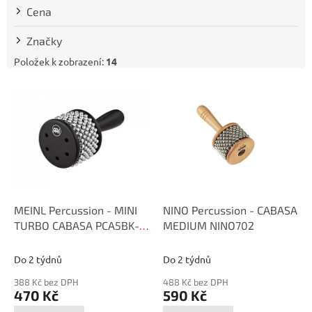
t
Cena
ů
Značky
Položek k zobrazení:
14
V
ý
p
i
s
p
r
o
d
MEINL Percussion - MINI
NINO Percussion - CABASA
u
TURBO CABASA PCA5BK-
MEDIUM NINO702
k
XS
t
Do 2 týdnů
Do 2 týdnů
ů
388 Kč bez DPH
488 Kč bez DPH
470 Kč
590 Kč