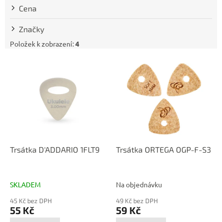
t
Cena
ů
Značky
Položek k zobrazení:
4
V
ý
p
i
s
p
r
o
d
Trsátka D'ADDARIO 1FLT9
Trsátka ORTEGA OGP-F-S3
u
k
t
SKLADEM
Na objednávku
ů
45 Kč bez DPH
49 Kč bez DPH
55 Kč
59 Kč