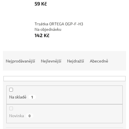
59 Kč
Trsátka ORTEGA OGP-F-H3
Na objednávku
142 Kč
Ř
a
Nejprodávanější
Nejlevnější
Nejdražší
Abecedně
z
e
n
í
p
Na skladě
1
r
o
d
Novinka
0
u
k