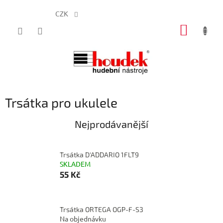
CZK
Přejít
NÁKUP
na
obsah
KOŠÍK
Trsátka pro ukulele
Nejprodávanější
Trsátka D'ADDARIO 1FLT9
SKLADEM
55 Kč
Trsátka ORTEGA OGP-F-S3
Na objednávku