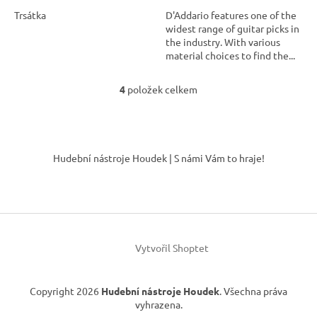
Trsátka
D'Addario features one of the
widest range of guitar picks in
the industry. With various
material choices to find the...
4
položek celkem
O
v
l
á
Z
d
á
Hudební nástroje Houdek | S námi Vám to hraje!
a
p
c
a
í
t
p
í
r
v
k
Vytvořil Shoptet
y
v
ý
Copyright 2026
Hudební nástroje Houdek
. Všechna práva
p
vyhrazena.
i