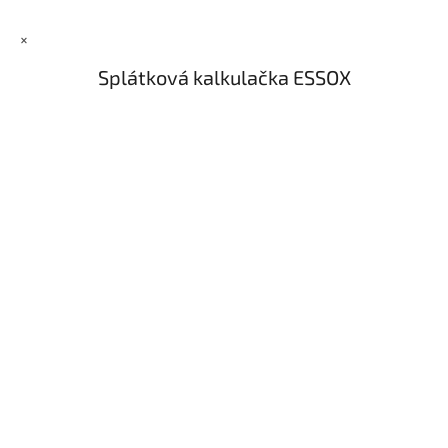
s
u
×
Splátková kalkulačka ESSOX