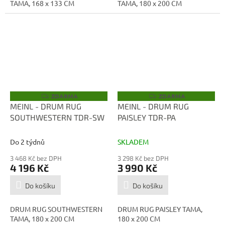
TAMA, 168 x 133 CM
TAMA, 180 x 200 CM
ZDARMA
ZDARMA
Z
Z
D
D
MEINL - DRUM RUG
MEINL - DRUM RUG
A
A
SOUTHWESTERN TDR-SW
PAISLEY TDR-PA
R
R
M
M
A
A
Do 2 týdnů
SKLADEM
3 468 Kč bez DPH
3 298 Kč bez DPH
4 196 Kč
3 990 Kč
Do košíku
Do košíku
DRUM RUG SOUTHWESTERN
DRUM RUG PAISLEY TAMA,
TAMA, 180 x 200 CM
180 x 200 CM