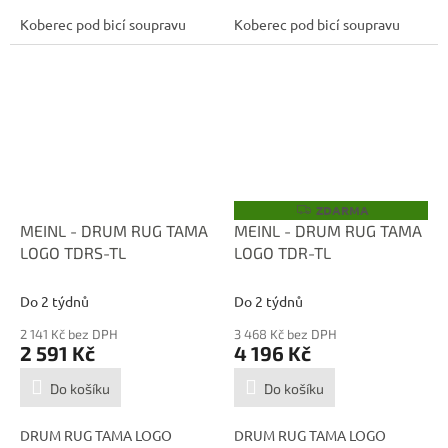
Koberec pod bicí soupravu
Koberec pod bicí soupravu
ZDARMA
Z
D
MEINL - DRUM RUG TAMA
MEINL - DRUM RUG TAMA
A
LOGO TDRS-TL
LOGO TDR-TL
R
M
A
Do 2 týdnů
Do 2 týdnů
2 141 Kč bez DPH
3 468 Kč bez DPH
2 591 Kč
4 196 Kč
Do košíku
Do košíku
DRUM RUG TAMA LOGO
DRUM RUG TAMA LOGO