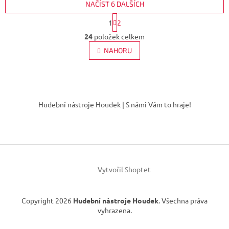
NAČÍST 6 DALŠÍCH
S
1
2
t
O
r
24
položek celkem
v
á
l
NAHORU
n
á
k
d
o
v
a
á
Z
c
n
í
á
í
Hudební nástroje Houdek | S námi Vám to hraje!
p
p
r
a
v
t
k
í
y
v
ý
Vytvořil Shoptet
p
i
s
Copyright 2026
Hudební nástroje Houdek
. Všechna práva
u
vyhrazena.