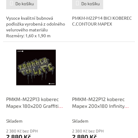
Do košíku
Do košíku
Vysoce kvalitní bubnová
PMKM-M22P14 BICI KOBEREC
podložka vyrobená z odolného
C.CONTOUR MAPEX
velurového materiálu
Rozměry: 1,60 x 1,90 m
Protiskluzová...
PMKM-M22P13 koberec
PMKM-M22P12 koberec
Mapex 180x200 Graffiti
Mapex 200x180 Infinity
Pop
Matrix
Skladem
Skladem
2 380 Kč bez DPH
2 380 Kč bez DPH
2 880 Kč
2 880 Kč