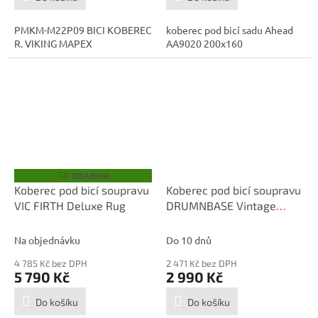
PMKM-M22P09 BICI KOBEREC
koberec pod bicí sadu Ahead
R. VIKING MAPEX
AA9020 200x160
ZDARMA
Z
D
Koberec pod bicí soupravu
Koberec pod bicí soupravu
A
VIC FIRTH Deluxe Rug
DRUMNBASE Vintage
R
M
Persian Drum Mat 185
A
Bonzo
Na objednávku
Do 10 dnů
4 785 Kč bez DPH
2 471 Kč bez DPH
5 790 Kč
2 990 Kč
Do košíku
Do košíku