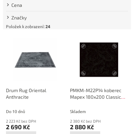
t
Cena
ů
Značky
Položek k zobrazení:
24
V
ý
p
i
s
p
r
o
d
Drum Rug Oriental
PMKM-M22P14 koberec
u
Anthracite
Mapex 180x200 Classic
k
Contour
t
Do 10 dnů
Skladem
ů
2 223 Kč bez DPH
2 380 Kč bez DPH
2 690 Kč
2 880 Kč