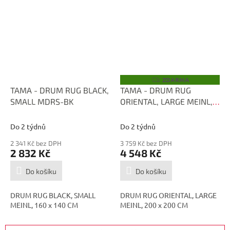
ZDARMA
Z
D
TAMA - DRUM RUG BLACK,
TAMA - DRUM RUG
A
SMALL MDRS-BK
ORIENTAL, LARGE MEINL,
R
M
200 x 200 CM MDRL-OR
A
Do 2 týdnů
Do 2 týdnů
2 341 Kč bez DPH
3 759 Kč bez DPH
2 832 Kč
4 548 Kč
Do košíku
Do košíku
DRUM RUG BLACK, SMALL
DRUM RUG ORIENTAL, LARGE
MEINL, 160 x 140 CM
MEINL, 200 x 200 CM