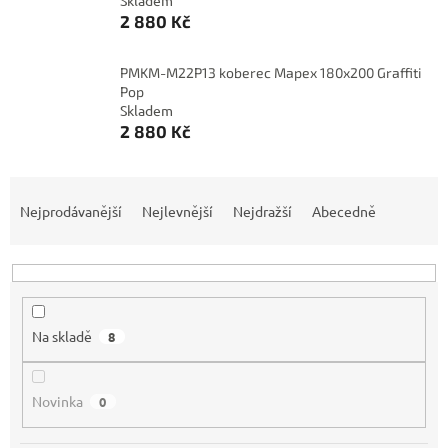
Skladem
2 880 Kč
PMKM-M22P13 koberec Mapex 180x200 Graffiti
Pop
Skladem
2 880 Kč
Ř
a
Nejprodávanější
Nejlevnější
Nejdražší
Abecedně
z
e
n
í
p
Na skladě
8
r
o
d
Novinka
0
u
k