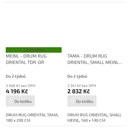
ZDARMA
Z
D
MEINL - DRUM RUG
TAMA - DRUM RUG
A
ORIENTAL TDR-OR
ORIENTAL, SMALL MEINL,
R
M
160 x 140 CM MDRS-OR
A
Do 2 týdnů
Do 2 týdnů
3 468 Kč bez DPH
2 341 Kč bez DPH
4 196 Kč
2 832 Kč
Do košíku
Do košíku
DRUM RUG ORIENTAL TAMA,
DRUM RUG ORIENTAL, SMALL
180 x 200 CM
MEINL, 160 x 140 CM