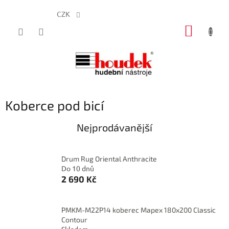
CZK
Přejít
NÁKUP
na
obsah
KOŠÍK
Koberce pod bicí
Nejprodávanější
Drum Rug Oriental Anthracite
Do 10 dnů
2 690 Kč
PMKM-M22P14 koberec Mapex 180x200 Classic
Contour