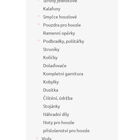
Struny jednotlivé
Kalafuny
Smyčce houslové
Pouzdra pro housle
Ramenní opěrky
Podbradky, polštářky
Struníky
Kolíčky
Dolaďovače
Kompletní garnitura
Kobylky
Dusítka
Čištění, údržba
Stojánky
Náhradní díly
Noty pro housle
příslušenství pro housle
Violy