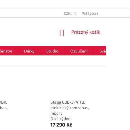
CZK
Přihlášení
NÁKUPNÍ
Prázdný košík
KOŠÍK
šenství
Dárky
Studio
Ozvučení
Světla
Zna
MBK,
Stagg EDB-3/4 TB,
abas,
elektrický kontrabas,
modrý
Do 1 týdne
17 290 Kč