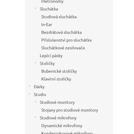
Metronomy
Sluchátka
Studiová sluchátka
In-Ear
Bezdrátová sluchátka
Příslušenství pro sluchátka
Sluchátkové zesilovače
Lepící pásky
Stoličky
Bubenické stoličky
Klavírní stoličky
Dárky
Studio
Studiové monitory
Stojany pro studiové monitory
Studiové mikrofony
Dynamické mikrofony
Kondenzátorové mikrofony