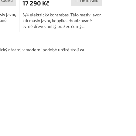
 košíku
Do košíku
17 290 Kč
iv javor,
3/4 elektrický kontrabas. Tělo masiv javor,
vané
krk masiv javor, kobylka ebonizované
tvrdé dřevo, nultý pražec černý...
ický nástroj v moderní podobě určitě stojí za