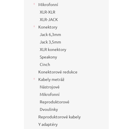
Mikrofonní
XLR-XLR
XLR-JACK
Konektory
Jack 6,3mm
Jack 3,5mm
XLR konektory
Speakony
Cinch
Konektorové redukce
Kabely metráž
Nástrojové
Mikrofonní
Reproduktorové
Dvoulinky
Reproduktorové kabely
Y adaptéry