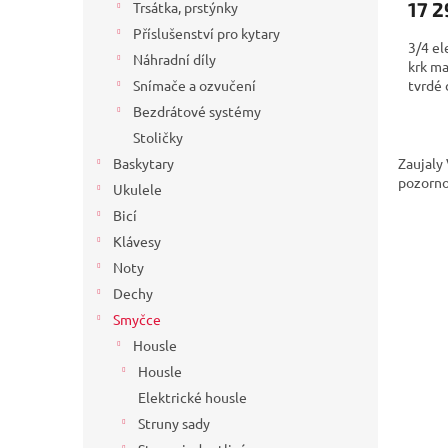
17 2
Trsátka, prstýnky
Příslušenství pro kytary
3/4 el
Náhradní díly
krk ma
tvrdé 
Snímače a ozvučení
Bezdrátové systémy
Stoličky
Zaujaly 
Baskytary
pozorno
Ukulele
Bicí
Klávesy
Noty
Dechy
Smyčce
Housle
Housle
Elektrické housle
Struny sady