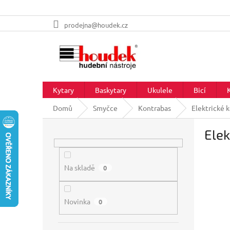
Přejít
prodejna@houdek.cz
na
obsah
Kytary
Baskytary
Ukulele
Bicí
Domů
Smyčce
Kontrabas
Elektrické 
P
Elek
o
s
t
r
Na skladě
0
a
n
Novinka
n
0
í
p