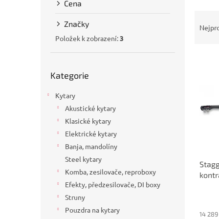
Cena
a
Ř
n
Značky
a
e
Nejpr
z
l
Položek k zobrazení:
3
e
V
n
Přeskočit
ý
í
Kategorie
kategorie
p
p
i
r
Kytary
s
o
Akustické kytary
p
d
Klasické kytary
r
u
o
k
Elektrické kytary
d
t
Banja, mandolíny
u
ů
Steel kytary
Stagg
k
Komba, zesilovače, reproboxy
kontr
t
Efekty, předzesilovače, DI boxy
ů
Struny
Pouzdra na kytary
14 289