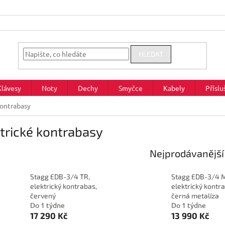
HLEDAT
Klávesy
Noty
Dechy
Smyčce
Kabely
Příslu
kontrabasy
trické kontrabasy
Nejprodávanější
Stagg EDB-3/4 TR,
Stagg EDB-3/4 
elektrický kontrabas,
elektrický kontr
červený
černá metalíza
Do 1 týdne
Do 1 týdne
17 290 Kč
13 990 Kč