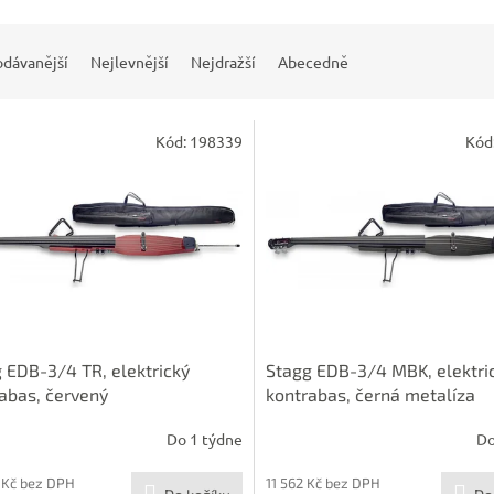
odávanější
Nejlevnější
Nejdražší
Abecedně
Kód:
198339
Kód
 EDB-3/4 TR, elektrický
Stagg EDB-3/4 MBK, elektri
abas, červený
kontrabas, černá metalíza
Do 1 týdne
Do
 Kč bez DPH
11 562 Kč bez DPH