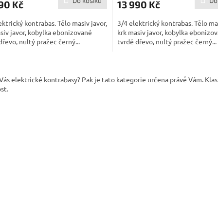
Do košíku
Do
90 Kč
13 990 Kč
ektrický kontrabas. Tělo masiv javor,
3/4 elektrický kontrabas. Tělo mas
siv javor, kobylka ebonizované
krk masiv javor, kobylka ebonizo
dřevo, nultý pražec černý...
tvrdé dřevo, nultý pražec černý...
O
v
Vás elektrické kontrabasy? Pak je tato kategorie určena právě Vám. Klas
l
st.
á
d
a
c
í
p
r
v
k
y
v
ý
p
i