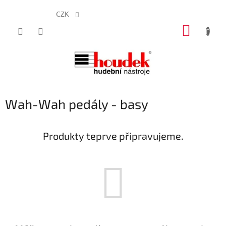
CZK
Přejít
NÁKUP
na
obsah
KOŠÍK
Wah-Wah pedály - basy
Produkty teprve připravujeme.