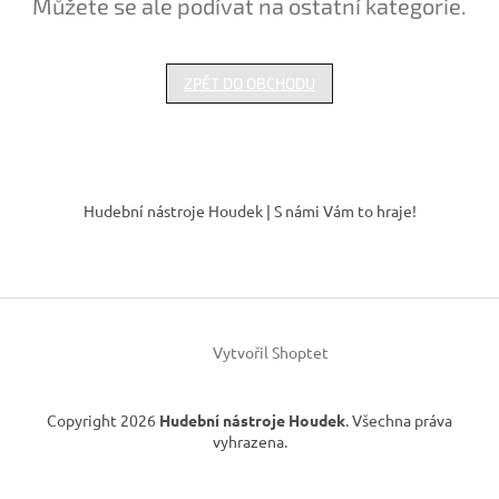
Můžete se ale podívat na ostatní kategorie.
ZPĚT DO OBCHODU
Z
á
Hudební nástroje Houdek | S námi Vám to hraje!
p
a
t
í
Vytvořil Shoptet
Copyright 2026
Hudební nástroje Houdek
. Všechna práva
vyhrazena.