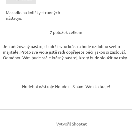
Mazadlo na kolíčky strunných
nástrojů.
7
položek celkem
O
v
l
Jen udržovaný nástroj si udrží svou krásu a bude ozdobou svého
á
majitele. Proto své viole jistě rádi dopřejete péči, jakou si zaslouží.
d
Odměnou Vám bude stále krásný nástroj, který bude sloužit na roky.
a
c
í
Z
p
á
r
Hudební nástroje Houdek | S námi Vám to hraje!
v
p
k
a
y
t
v
í
ý
p
i
Vytvořil Shoptet
s