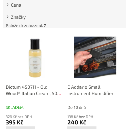
t
Cena
ů
Značky
Položek k zobrazení:
7
V
ý
p
i
s
p
r
o
d
Dictum 450711 - Old
D'Addario Small
u
Wood® Italian Cream, 50
Instrument Humidifier
k
ml
t
SKLADEM
Do 10 dnů
ů
326 Kč bez DPH
198 Kč bez DPH
395 Kč
240 Kč