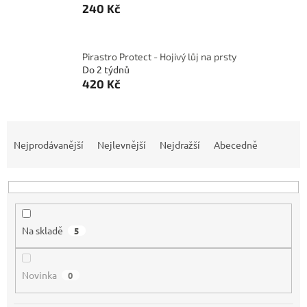
240 Kč
Pirastro Protect - Hojivý lůj na prsty
Do 2 týdnů
420 Kč
Ř
a
Nejprodávanější
Nejlevnější
Nejdražší
Abecedně
z
e
n
í
p
Na skladě
5
r
o
d
Novinka
0
u
k