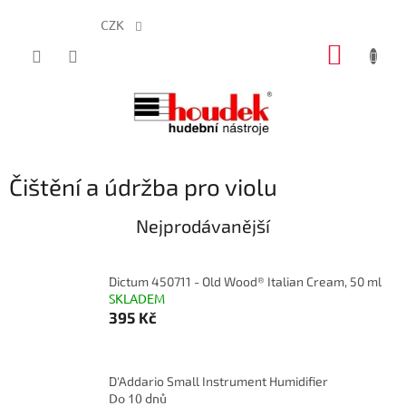
CZK
Přejít
NÁKUP
na
obsah
KOŠÍK
Čištění a údržba pro violu
Nejprodávanější
Dictum 450711 - Old Wood® Italian Cream, 50 ml
SKLADEM
395 Kč
D'Addario Small Instrument Humidifier
Do 10 dnů