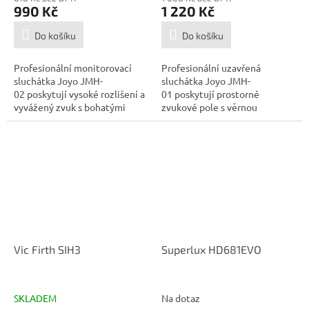
990 Kč
1 220 Kč
Do košíku
Do košíku
Profesionální monitorovací
Profesionální uzavřená
sluchátka Joyo JMH-
sluchátka Joyo JMH-
02 poskytují vysoké rozlišení a
01 poskytují prostorné
vyvážený zvuk s bohatými
zvukové pole s věrnou
výškami,...
zvukovou reprodukcí....
Vic Firth SIH3
Superlux HD681EVO
SKLADEM
Na dotaz