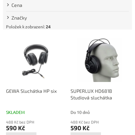
t
Cena
ů
Značky
Položek k zobrazení:
24
V
ý
p
i
s
p
r
o
d
GEWA Sluchátka HP six
SUPERLUX HD681B
u
Studiová sluchátka
k
t
SKLADEM
Do 10 dnů
ů
488 Kč bez DPH
488 Kč bez DPH
590 Kč
590 Kč