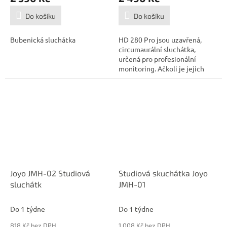
Do košíku
Do košíku
Bubenická sluchátka
HD 280 Pro jsou uzavřená,
circumaurální sluchátka,
určená pro profesionální
monitoring. Ačkoli je jejich
využití...
Joyo JMH-02 Studiová
Studiová skuchátka Joyo
sluchátk
JMH-01
Do 1 týdne
Do 1 týdne
818 Kč bez DPH
1 008 Kč bez DPH