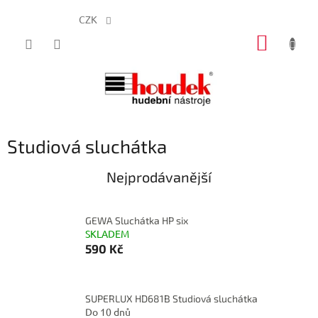
CZK
Přejít
NÁKUP
na
obsah
KOŠÍK
Studiová sluchátka
Nejprodávanější
GEWA Sluchátka HP six
SKLADEM
590 Kč
SUPERLUX HD681B Studiová sluchátka
Do 10 dnů