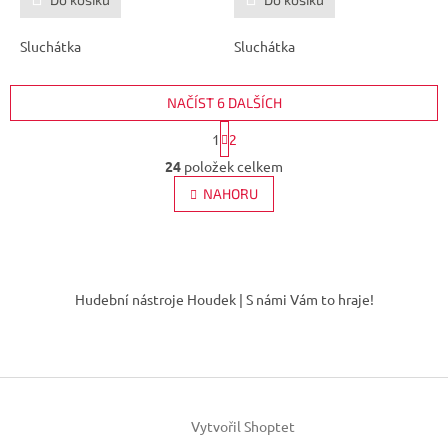
Sluchátka
Sluchátka
NAČÍST 6 DALŠÍCH
S
1
2
t
O
r
24
položek celkem
v
á
l
NAHORU
n
á
k
d
o
v
a
á
Z
c
n
í
á
í
Hudební nástroje Houdek | S námi Vám to hraje!
p
p
r
a
v
t
k
í
y
v
ý
Vytvořil Shoptet
p