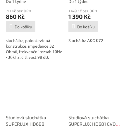
Do 1 týdne
Do 1 týdne
711 Kč bez DPH
1 149 Kč bez DPH
860 Kč
1 390 Kč
Do košíku
Do košíku
sluchátka, polootevřená
Sluchátka AKG K72
konstrukce, impedance 32
Ohmů, frekvenční rozsah 10Hz
- 30kHz, citlivost 98 dB,
odpojitelný...
Studiová sluchátka
Studiová sluchátka
SUPERLUX HD688
SUPERLUX HD681 EVO
(White)