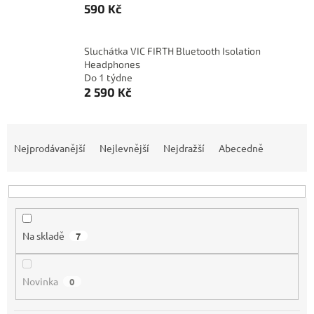
590 Kč
Sluchátka VIC FIRTH Bluetooth Isolation
Headphones
Do 1 týdne
2 590 Kč
Ř
a
Nejprodávanější
Nejlevnější
Nejdražší
Abecedně
z
e
n
í
p
Na skladě
7
r
o
d
Novinka
0
u
k