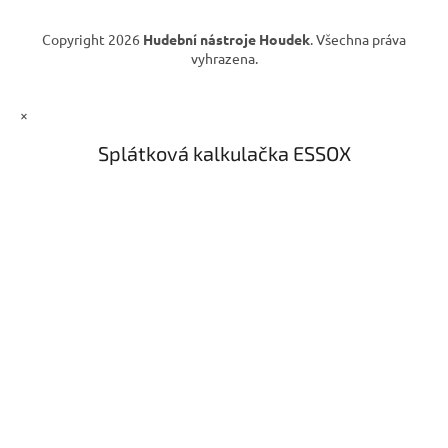
i
s
Copyright 2026
Hudební nástroje Houdek
. Všechna práva
u
vyhrazena.
×
Splátková kalkulačka ESSOX