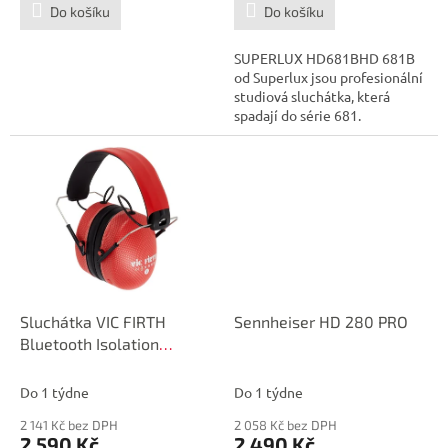
Do košíku
Do košíku
SUPERLUX HD681BHD 681B
od Superlux jsou profesionální
studiová sluchátka, která
spadají do série 681.
Konkrétně tato...
Sluchátka VIC FIRTH
Sennheiser HD 280 PRO
Bluetooth Isolation
Headphones
Do 1 týdne
Do 1 týdne
2 141 Kč bez DPH
2 058 Kč bez DPH
2 590 Kč
2 490 Kč