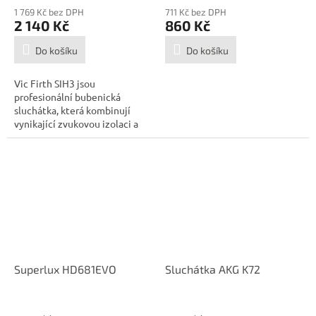
1 769 Kč bez DPH
711 Kč bez DPH
2 140 Kč
860 Kč
Do košíku
Do košíku
Vic Firth SIH3 jsou
profesionální bubenická
sluchátka, která kombinují
vynikající zvukovou izolaci a
detailní...
Superlux HD681EVO
Sluchátka AKG K72