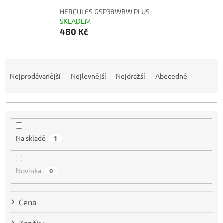
HERCULES GSP38WBW PLUS
SKLADEM
480 Kč
Ř
a
Nejprodávanější
Nejlevnější
Nejdražší
Abecedně
z
e
n
í
p
Na skladě
1
r
o
d
Novinka
0
u
k
t
Cena
ů
Značky