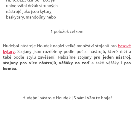
univerzální držák strunných
nástrojů jako jsou kytary,
baskytary, mandolíny nebo
třeba...
1
položek celkem
O
v
l
Hudební nástroje Houdek nabízí velké množství stojanů pro
basové
á
kytary
. Stojany jsou rozděleny podle počtu nástrojů, které drží a
d
také podle stylu zavěšení. Nabízíme stojany
pro jeden nástroj
,
a
stojany pro více nástrojů
,
věšáky na zeď
a také věšáky i
pro
c
komba
.
í
p
r
Z
v
á
k
Hudební nástroje Houdek | S námi Vám to hraje!
y
p
v
a
ý
t
p
í
i
s