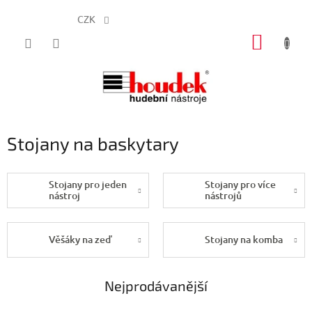
CZK
Přejít
NÁKUP
na
obsah
KOŠÍK
Stojany na baskytary
Stojany pro jeden
Stojany pro více
nástroj
nástrojů
Věšáky na zeď
Stojany na komba
Nejprodávanější