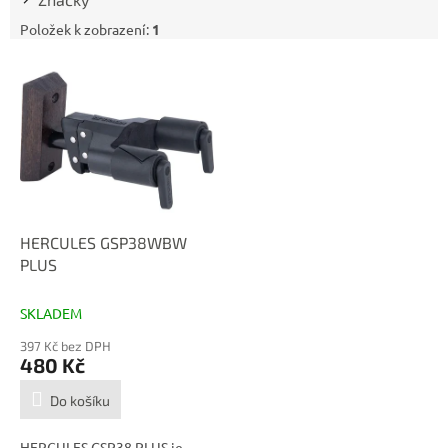
Položek k zobrazení:
1
V
ý
p
i
s
p
r
o
d
HERCULES GSP38WBW
u
PLUS
k
t
SKLADEM
ů
397 Kč bez DPH
480 Kč
Do košíku
HERCULES GSP38 PLUS je