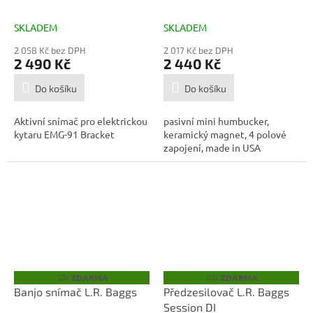
SKLADEM
SKLADEM
2 058 Kč bez DPH
2 017 Kč bez DPH
2 490 Kč
2 440 Kč
Do košíku
Do košíku
Aktivní snímač pro elektrickou
pasivní mini humbucker,
kytaru EMG-91 Bracket
keramický magnet, 4 polové
zapojení, made in USA
ZDARMA
ZDARMA
Z
Z
D
D
Banjo snímač L.R. Baggs
Předzesilovač L.R. Baggs
A
A
Session DI
R
R