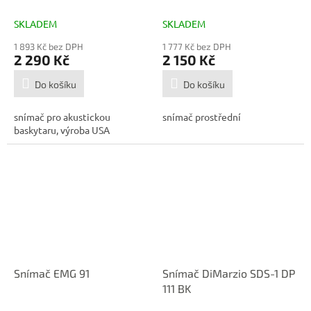
RW/RP Bílá
SKLADEM
SKLADEM
1 893 Kč bez DPH
1 777 Kč bez DPH
2 290 Kč
2 150 Kč
Do košíku
Do košíku
snímač pro akustickou
snímač prostřední
baskytaru, výroba USA
Snímač EMG 91
Snímač DiMarzio SDS-1 DP
111 BK