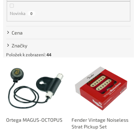
o
d
Novinka
0
u
k
t
Cena
ů
Značky
Položek k zobrazení:
44
V
ý
p
i
s
p
r
o
d
Ortega MAGUS-OCTOPUS
Fender Vintage Noiseless
u
Strat Pickup Set
k