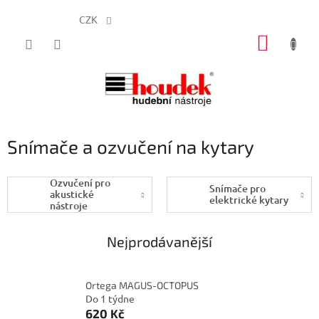
CZK
Přejít
NÁKUP
na
obsah
KOŠÍK
Snímače a ozvučení na kytary
Ozvučení pro
Snímače pro
akustické
elektrické kytary
nástroje
Nejprodávanější
Ortega MAGUS-OCTOPUS
Do 1 týdne
620 Kč