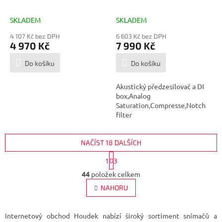
M
M
A
A
SKLADEM
SKLADEM
4 107 Kč bez DPH
6 603 Kč bez DPH
4 970 Kč
7 990 Kč
Do košíku
Do košíku
Akustický předzesilovač a DI
box,Analog
Saturation,Compresse,Notch
filter
NAČÍST 18 DALŠÍCH
S
1
3
t
O
r
44
položek celkem
v
á
l
NAHORU
n
á
k
d
o
v
a
Internetový obchod Houdek nabízí široký sortiment snímačů a