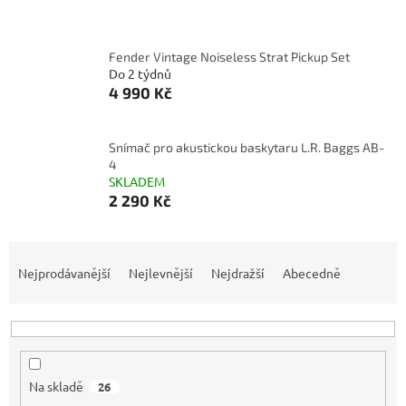
Fender Vintage Noiseless Strat Pickup Set
Do 2 týdnů
4 990 Kč
Snímač pro akustickou baskytaru L.R. Baggs AB-
4
SKLADEM
2 290 Kč
Ř
a
Nejprodávanější
Nejlevnější
Nejdražší
Abecedně
z
e
n
í
p
Na skladě
26
r