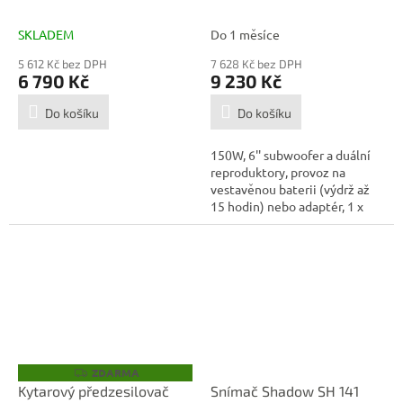
M
M
bezdrátový
A
A
SKLADEM
Do 1 měsíce
5 612 Kč bez DPH
7 628 Kč bez DPH
6 790 Kč
9 230 Kč
Do košíku
Do košíku
150W, 6'' subwoofer a duální
reproduktory, provoz na
vestavěnou baterii (výdrž až
15 hodin) nebo adaptér, 1 x
1/8"...
ZDARMA
Z
D
Kytarový předzesilovač
Snímač Shadow SH 141
A