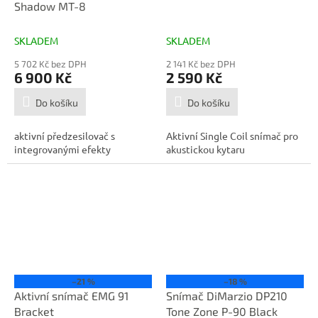
Shadow MT-8
R
M
A
SKLADEM
SKLADEM
5 702 Kč bez DPH
2 141 Kč bez DPH
6 900 Kč
2 590 Kč
Do košíku
Do košíku
aktivní předzesilovač s
Aktivní Single Coil snímač pro
integrovanými efekty
akustickou kytaru
–21 %
–18 %
Aktivní snímač EMG 91
Snímač DiMarzio DP210
Bracket
Tone Zone P-90 Black