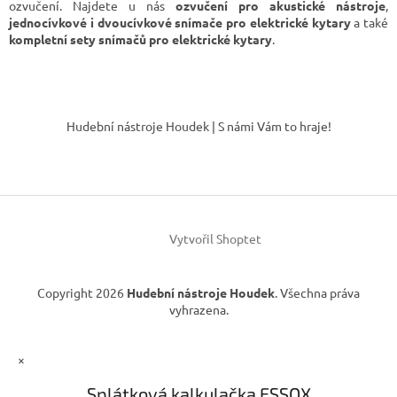
á
c
ozvučení. Najdete u nás
ozvučení pro akustické nástroje
,
n
í
jednocívkové i
dvoucívkové snímače pro elektrické kytary
a také
í
p
kompletní sety snímačů pro elektrické kytary
.
r
v
k
Z
y
á
v
Hudební nástroje Houdek | S námi Vám to hraje!
p
ý
p
a
i
t
s
í
u
Vytvořil Shoptet
Copyright 2026
Hudební nástroje Houdek
. Všechna práva
vyhrazena.
×
Splátková kalkulačka ESSOX