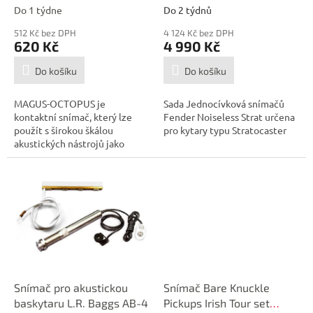
t
Do 1 týdne
Do 2 týdnů
ů
512 Kč bez DPH
4 124 Kč bez DPH
620 Kč
4 990 Kč
Do košíku
Do košíku
MAGUS-OCTOPUS je
Sada Jednocívková snímačů
kontaktní snímač, který lze
Fender Noiseless Strat určena
použít s širokou škálou
pro kytary typu Stratocaster
akustických nástrojů jako
představují kytary,...
Snímač pro akustickou
Snímač Bare Knuckle
baskytaru L.R. Baggs AB-4
Pickups Irish Tour set