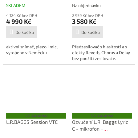
SKLADEM
Na objednávku
4 124 Kč bez DPH
2 959 Kč bez DPH
4 990 Kč
3 580 Kč
Do košíku
Do košíku
aktivní snímač, piezo i mic,
Předzesilovač s hlasitostí a s
vyrobeno v Neměcku
efekty Reverb, Chorus a Delay
bez použití zesilovače.
ZDARMA
ZDARMA
Z
Z
D
D
L.R.BAGGS Session VTC
Ozvučení L.R. Baggs Lyric
A
A
C - mikrofon +
R
R
M
M
předzesilovač
A
A