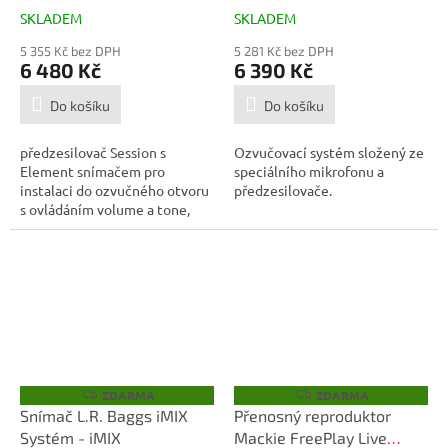
SKLADEM
SKLADEM
5 355 Kč bez DPH
5 281 Kč bez DPH
6 480 Kč
6 390 Kč
Do košíku
Do košíku
předzesilovač Session s
Ozvučovací systém složený ze
Element snímačem pro
speciálního mikrofonu a
instalaci do ozvučného otvoru
předzesilovače.
s ovládáním volume a tone,
dynamický...
ZDARMA
ZDARMA
Z
Z
D
D
Snímač L.R. Baggs iMIX
Přenosný reproduktor
A
A
Systém - iMIX
Mackie FreePlay Live
R
R