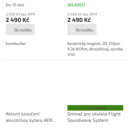
Do 10 dnů
SKLADEM
2 058 Kč bez DPH
2 058 Kč bez DPH
2 490 Kč
2 490 Kč
Do košíku
Do košíku
humbucker
keramický magnet, DC Odpor
9,36 KOhm, dvoužilový, výroba
USA
ZDARMA
Z
D
Aktivní ozvučení
Snímač pro ukulele Flight
A
akustickou kytaru AER
Soundwave System
R
M
AK15+
A