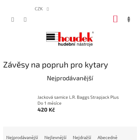
CZK
Přejít
NÁKUP
na
obsah
KOŠÍK
Závěsy na popruh pro kytary
Nejprodávanější
Jacková samice L.R. Baggs Strapjack Plus
Do 1 měsíce
420 Kč
Ř
a
Nejprodávanější
Nejlevnější
Nejdražší
Abecedně