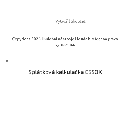
t
p
í
r
v
k
Vytvořil Shoptet
y
v
ý
Copyright 2026
Hudební nástroje Houdek
. Všechna práva
p
vyhrazena.
i
s
u
×
Splátková kalkulačka ESSOX