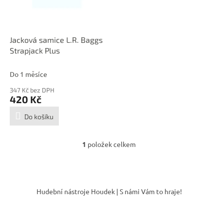
p
r
o
d
Jacková samice L.R. Baggs
u
Strapjack Plus
k
t
Do 1 měsíce
ů
347 Kč bez DPH
420 Kč
Do košíku
1
položek celkem
O
v
l
á
Z
d
á
Hudební nástroje Houdek | S námi Vám to hraje!
a
p
c
a
í