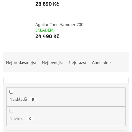
28 690 Kč
Aguilar Tone Hammer 700
SKLADEM
24 490 Kč
Ř
a
Nejprodávanější
Nejlevnější
Nejdražší
Abecedně
z
e
n
í
p
Na skladě
5
r
o
d
Novinka
0
u
k