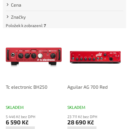
t
Cena
ů
Značky
Položek k zobrazení:
7
V
ý
p
i
s
p
r
o
d
Tc electronic BH250
Aguilar AG 700 Red
u
k
t
SKLADEM
SKLADEM
ů
5 446 Kč bez DPH
23 711 Kč bez DPH
6 590 Kč
28 690 Kč