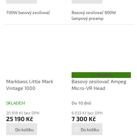
700W basový zesilovač
Basový zesilovač 800W
lampový preamp
ZDARMA
Z
D
Markbass Little Mark
Basový zesilovač Ampeg
A
Vintage 1000
Micro-VR Head
R
M
A
SKLADEM
Do 10 dnů
20 818 Kč bez DPH
6 033 Kč bez DPH
25 190 Kč
7 300 Kč
Do košíku
Do košíku