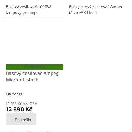
Basový zesilovač 1000W
Baskytarový zesilovač Ampeg
lampový preamp
Micro-VR Head
ZDARMA
Z
D
Basový zesilovač Ampeg
A
Micro-CL Stack
R
M
A
Na dotaz
10 653 Kč bez DPH
12 890 Kč
Do košíku