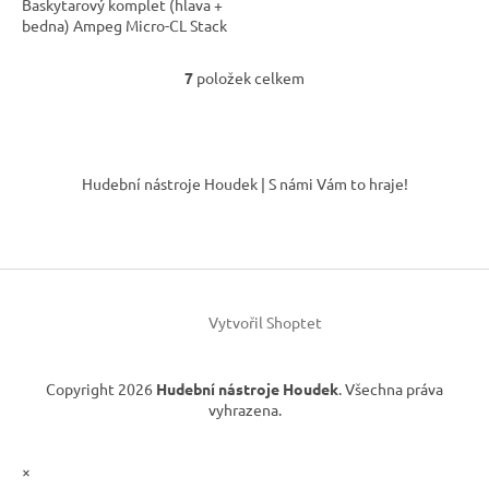
Baskytarový komplet (hlava +
bedna) Ampeg Micro-CL Stack
7
položek celkem
O
v
l
á
Z
d
á
Hudební nástroje Houdek | S námi Vám to hraje!
a
p
c
a
í
t
p
í
r
v
k
Vytvořil Shoptet
y
v
ý
Copyright 2026
Hudební nástroje Houdek
. Všechna práva
p
vyhrazena.
i
s
u
×