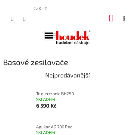
CZK
Přejít
NÁKUP
na
obsah
KOŠÍK
Basové zesilovače
Nejprodávanější
Tc electronic BH250
SKLADEM
6 590 Kč
Aguilar AG 700 Red
SKLADEM