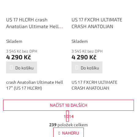
US 17 HLCRH crash
US 17 FXCRH ULTIMATE
Anatolian Ultimate Hell
CRASH ANATOLIAN
17"
Skladem
Skladem
3 545 Kč bez DPH
3 545 Kč bez DPH
4 290 Kč
4 290 Kč
Do košíku
Do košíku
crash Anatolian Ultimate Hell
US 17 FXCRH ULTIMATE
17" (US 17 HLCRH)
CRASH ANATOLIAN
NAČÍST 18 DALŠÍCH
S
1
14
t
O
r
239
položek celkem
v
á
l
NAHORU
n