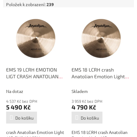
Položek k zobrazení:
239
V
ý
p
i
s
p
r
o
d
EMS 19 LCRH EMOTION
EMS 18 LCRH crash
u
LIGT CRASH ANATOLIAN
Anatolian Emotion Light
k
19"
18"
t
Na dotaz
Skladem
ů
4 537 Kč bez DPH
3 959 Kč bez DPH
5 490 Kč
4 790 Kč
Do košíku
Do košíku
crash Anatolian Emotion Light
EMS 18 LCRH crash Anatolian