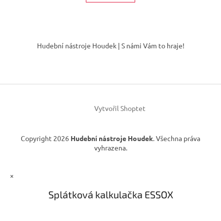
á
k
d
o
v
a
á
Z
c
n
í
á
í
Hudební nástroje Houdek | S námi Vám to hraje!
p
p
r
a
v
t
k
í
y
v
ý
Vytvořil Shoptet
p
i
s
Copyright 2026
Hudební nástroje Houdek
. Všechna práva
u
vyhrazena.
×
Splátková kalkulačka ESSOX