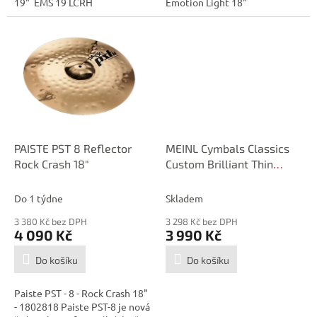
19" EMS 19 LCRH
Emotion Light 18"
PAISTE PST 8 Reflector
MEINL Cymbals Classics
Rock Crash 18"
Custom Brilliant Thin
Crash - 16"
Do 1 týdne
Skladem
3 380 Kč bez DPH
3 298 Kč bez DPH
4 090 Kč
3 990 Kč
Do košíku
Do košíku
Paiste PST - 8 - Rock Crash 18"
- 1802818 Paiste PST-8 je nová