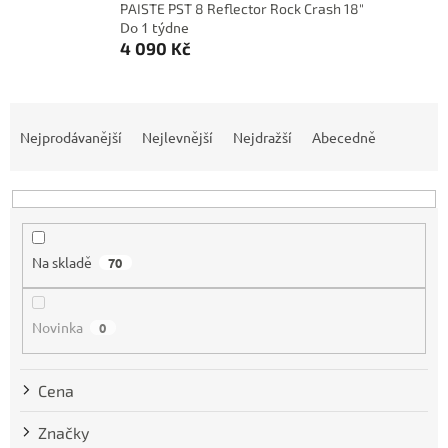
PAISTE PST 8 Reflector Rock Crash 18"
Do 1 týdne
4 090 Kč
Ř
a
Nejprodávanější
Nejlevnější
Nejdražší
Abecedně
z
e
n
í
p
Na skladě
70
r
o
d
Novinka
0
u
k
t
Cena
ů
Značky