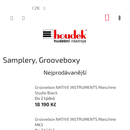
CZK
Přejít
NÁKUP
na
obsah
KOŠÍK
Samplery, Grooveboxy
Nejprodávanější
Groovebox NATIVE INSTRUMENTS Maschine
Studio Black
Do 2 týdnů
18 190 Kč
Groovebox NATIVE INSTRUMENTS Maschine
MK3