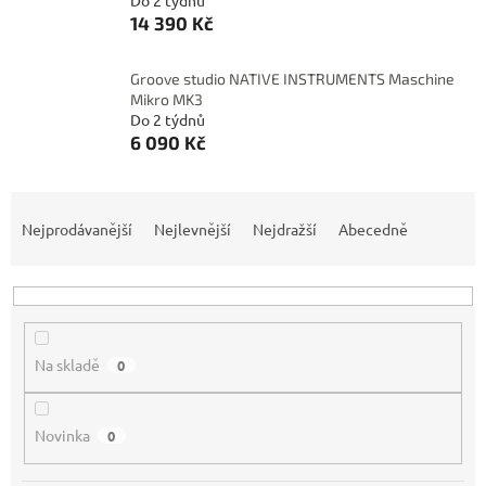
Do 2 týdnů
14 390 Kč
Groove studio NATIVE INSTRUMENTS Maschine
Mikro MK3
Do 2 týdnů
6 090 Kč
Ř
a
Nejprodávanější
Nejlevnější
Nejdražší
Abecedně
z
e
n
í
p
Na skladě
0
r
o
d
Novinka
0
u
k