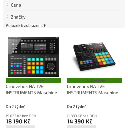
t
Cena
ů
Značky
Položek k zobrazení:
9
V
ý
p
i
s
p
r
o
ZDARMA
ZDARMA
Z
Z
D
D
d
Groovebox NATIVE
Groovebox NATIVE
A
A
u
INSTRUMENTS Maschine
INSTRUMENTS Maschine
R
R
M
M
k
Studio Black
MK3
A
A
t
Do 2 týdnů
Do 2 týdnů
ů
15 033 Kč bez DPH
11 893 Kč bez DPH
18 190 Kč
14 390 Kč