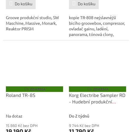
Do košíku
Do košíku
Groove produkční studio, SW
kopie TR-808 nejslavnější
Maschine, Massive, Monark,
bicího groovebox, compressor,
Reaktor PRISM
ovladač gainu, ladění,
panorama, tónová clony,
hlasitost a...
ZDARMA
ZDARMA
Z
Z
D
D
Roland TR-8S
Korg Electribe Sampler RD
A
A
- Hudební produkční
R
R
M
M
stanice
A
A
Na dotaz
Do 2 týdnů
15 860 Kč bez DPH
9 744 Kč bez DPH
19 190 Kč
11 790 Kč