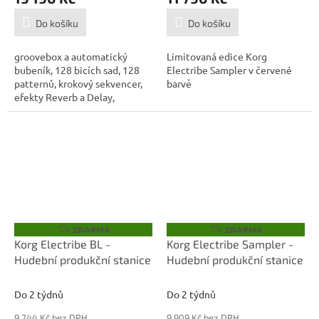
Do košíku
Do košíku
groovebox a automatický
Limitovaná edice Korg
bubeník, 128 bicích sad, 128
Electribe Sampler v červené
patternů, krokový sekvencer,
barvě
efekty Reverb a Delay,
zálohování...
ZDARMA
ZDARMA
Z
Z
D
D
Korg Electribe BL -
Korg Electribe Sampler -
A
A
Hudební produkční stanice
Hudební produkční stanice
R
R
M
M
A
A
Do 2 týdnů
Do 2 týdnů
9 744 Kč bez DPH
9 909 Kč bez DPH