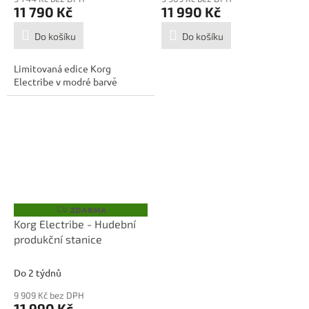
11 790 Kč
11 990 Kč
Do košíku
Do košíku
Limitovaná edice Korg
Electribe v modré barvě
ZDARMA
Z
D
Korg Electribe - Hudební
A
produkční stanice
R
M
A
Do 2 týdnů
9 909 Kč bez DPH
11 990 Kč