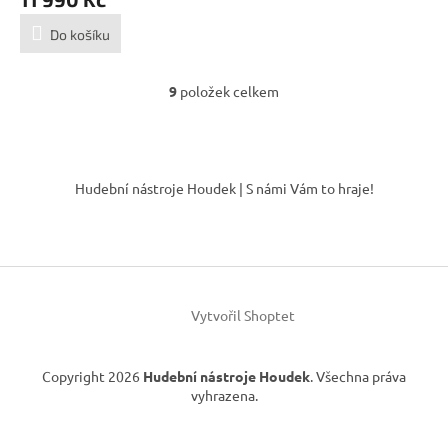
Do košíku
9
položek celkem
O
v
l
á
Z
d
á
Hudební nástroje Houdek | S námi Vám to hraje!
a
p
c
a
í
t
p
í
r
v
k
Vytvořil Shoptet
y
v
ý
Copyright 2026
Hudební nástroje Houdek
. Všechna práva
p
vyhrazena.
i
s
u