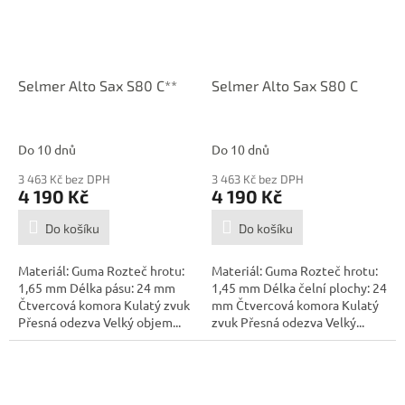
Selmer Alto Sax S80 C**
Selmer Alto Sax S80 C
Do 10 dnů
Do 10 dnů
3 463 Kč bez DPH
3 463 Kč bez DPH
4 190 Kč
4 190 Kč
Do košíku
Do košíku
Materiál: Guma Rozteč hrotu:
Materiál: Guma Rozteč hrotu:
1,65 mm Délka pásu: 24 mm
1,45 mm Délka čelní plochy: 24
Čtvercová komora Kulatý zvuk
mm Čtvercová komora Kulatý
Přesná odezva Velký objem...
zvuk Přesná odezva Velký...