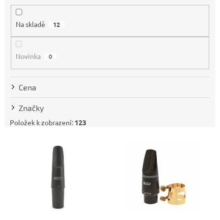
í
p
Na skladě
12
r
o
d
Novinka
0
u
k
t
Cena
ů
Značky
Položek k zobrazení:
123
V
ý
p
i
s
p
r
o