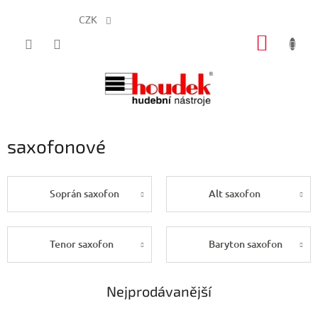
CZK
Přejít
NÁKUP
na
obsah
KOŠÍK
saxofonové
Soprán saxofon
Alt saxofon
Tenor saxofon
Baryton saxofon
Nejprodávanější