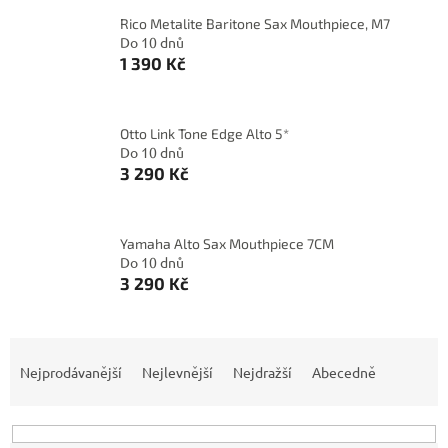
Rico Metalite Baritone Sax Mouthpiece, M7
Do 10 dnů
1 390 Kč
Otto Link Tone Edge Alto 5*
Do 10 dnů
3 290 Kč
Yamaha Alto Sax Mouthpiece 7CM
Do 10 dnů
3 290 Kč
Ř
a
Nejprodávanější
Nejlevnější
Nejdražší
Abecedně
z
e
n