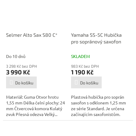
Selmer Alto Sax S80 C*
Yamaha SS-5C Hubička
pro sopránový saxofon
Do 10 dnů
SKLADEM
3 298 Kč bez DPH
983 Kč bez DPH
3 990 Kč
1 190 Kč
Do košíku
Do košíku
Materiál: Guma Otvor hrotu
Plastová hubička pro soprán
1,55 mm Délka čelní plochy: 24
saxofon s odklonem 1,25 mm
mm Čtvercová komora Kulatý
ze série Standard. Je určena
zvuk Přesná odezva Velký...
začínajícím saxofonistům.
Její...