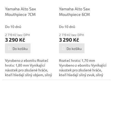
Yamaha Alto Sax
Yamaha Alto Sax
Mouthpiece 7CM
Mouthpiece 6CM
Do 10 dnů
Do 10 dnů
2 719 Kč bez DPH
2 719 Kč bez DPH
3 290 Kč
3 290 Kč
Do košíku
Do košíku
Vyrobeno z ebonitu Rozteč
Rozteč hrotu: 1,70 mm
hrotu: 1,80 mm Vynikající
Vyrobeno z ebonitu Vynikající
náustek pro zkušené hráče,
náustek pro zkušené hráče,
kteří hledají silný objem, silný
kteří hledají silný zvuk, silný
tón...
tón...