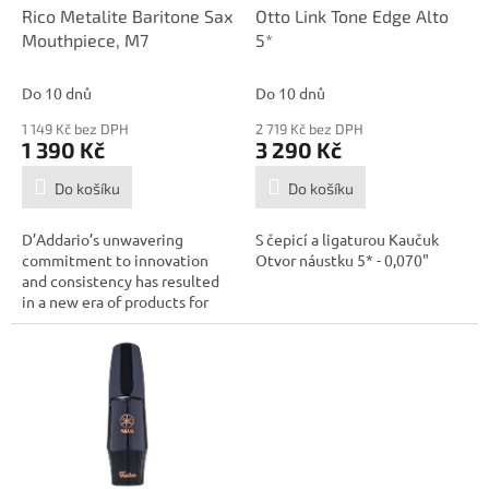
d
Rico Metalite Baritone Sax
Otto Link Tone Edge Alto
u
Mouthpiece, M7
5*
k
t
Do 10 dnů
Do 10 dnů
ů
1 149 Kč bez DPH
2 719 Kč bez DPH
1 390 Kč
3 290 Kč
Do košíku
Do košíku
D’Addario’s unwavering
S čepicí a ligaturou Kaučuk
commitment to innovation
Otvor náustku 5* - 0,070"
and consistency has resulted
in a new era of products for
the modern...