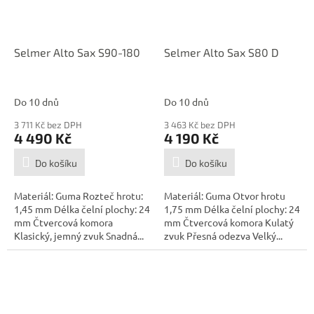
Selmer Alto Sax S90-180
Selmer Alto Sax S80 D
Do 10 dnů
Do 10 dnů
3 711 Kč bez DPH
3 463 Kč bez DPH
4 490 Kč
4 190 Kč
Do košíku
Do košíku
Materiál: Guma Rozteč hrotu:
Materiál: Guma Otvor hrotu
1,45 mm Délka čelní plochy: 24
1,75 mm Délka čelní plochy: 24
mm Čtvercová komora
mm Čtvercová komora Kulatý
Klasický, jemný zvuk Snadná...
zvuk Přesná odezva Velký...