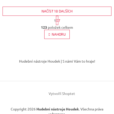
Jsou...
Jsou...
NAČÍST 18 DALŠÍCH
S
1
7
t
O
r
123
položek celkem
v
á
l
NAHORU
n
á
k
d
o
v
a
á
Z
c
n
í
á
í
Hudební nástroje Houdek | S námi Vám to hraje!
p
p
r
a
v
t
k
í
y
v
ý
Vytvořil Shoptet
p
i
s
Copyright 2026
Hudební nástroje Houdek
. Všechna práva
u
vyhrazena.