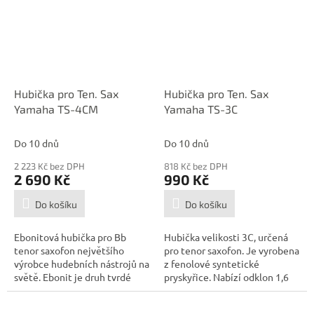
Hubička pro Ten. Sax
Hubička pro Ten. Sax
Yamaha TS-4CM
Yamaha TS-3C
Do 10 dnů
Do 10 dnů
2 223 Kč bez DPH
818 Kč bez DPH
2 690 Kč
990 Kč
Do košíku
Do košíku
Ebonitová hubička pro Bb
Hubička velikosti 3C, určená
tenor saxofon největšího
pro tenor saxofon. Je vyrobena
výrobce hudebních nástrojů na
z fenolové syntetické
světě. Ebonit je druh tvrdé
pryskyřice. Nabízí odklon 1,6
umělé...
mm a...