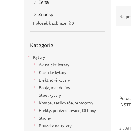
Cena
a
Ř
n
Značky
a
e
Nejpr
z
l
Položek k zobrazení:
3
e
V
n
Přeskočit
ý
í
Kategorie
kategorie
p
p
i
r
Kytary
s
o
Akustické kytary
p
d
Klasické kytary
r
u
o
k
Elektrické kytary
d
t
Banja, mandolíny
u
ů
Steel kytary
Pouz
k
Komba, zesilovače, reproboxy
INST
t
Efekty, předzesilovače, DI boxy
ů
Struny
Pouzdra na kytary
2 809 