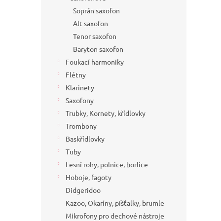
Soprán saxofon
Alt saxofon
Tenor saxofon
Baryton saxofon
Foukací harmoniky
Flétny
Klarinety
Saxofony
Trubky, Kornety, křídlovky
Trombony
Baskřídlovky
Tuby
Lesní rohy, polnice, borlice
Hoboje, fagoty
Didgeridoo
Kazoo, Okaríny, píšťalky, brumle
Mikrofony pro dechové nástroje