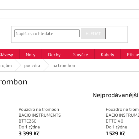
HLEDAT
Klávesy
Noty
Dechy
Smyčce
Kabely
Příslu
trojům
pouzdra
na trombon
trombon
Nejprodávanější
Pouzdro na trombon
Pouzdro na tro
BACIO INSTRUMENTS
BACIO INSTRUM
BTTC260
BTTC140
Do 1 týdne
Do 1 týdne
3 399 Kč
1 529 Kč