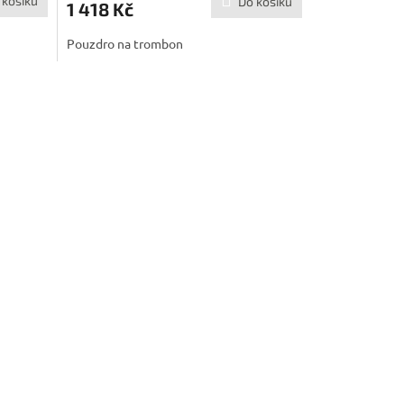
 košíku
Do košíku
1 418 Kč
Pouzdro na trombon