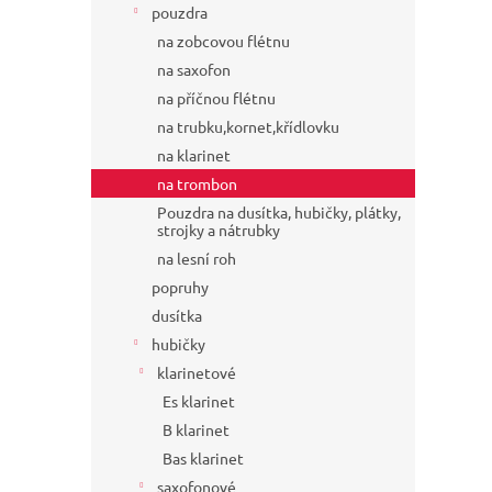
pouzdra
na zobcovou flétnu
na saxofon
na příčnou flétnu
na trubku,kornet,křídlovku
na klarinet
na trombon
Pouzdra na dusítka, hubičky, plátky,
strojky a nátrubky
na lesní roh
popruhy
dusítka
hubičky
klarinetové
Es klarinet
B klarinet
Bas klarinet
saxofonové