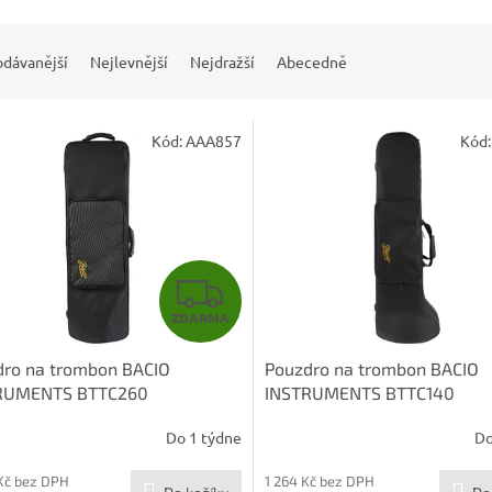
odávanější
Nejlevnější
Nejdražší
Abecedně
Kód:
AAA857
Kód
Z
ZDARMA
D
dro na trombon BACIO
Pouzdro na trombon BACIO
A
RUMENTS BTTC260
INSTRUMENTS BTTC140
R
Do 1 týdne
Do
M
Kč bez DPH
1 264 Kč bez DPH