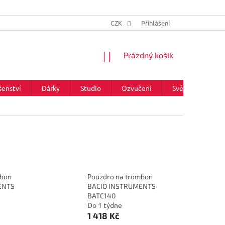
CZK
Přihlášení
NÁKUPNÍ
Prázdný košík
KOŠÍK
šenství
Dárky
Studio
Ozvučení
Světla
Zna
mbon
Pouzdro na trombon
ENTS
BACIO INSTRUMENTS
BATC140
Do 1 týdne
1 418 Kč