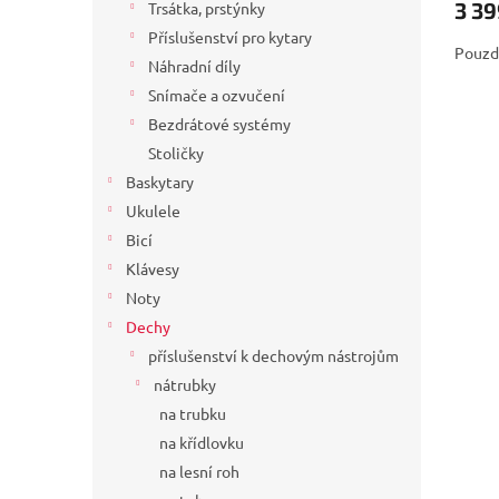
3 39
Trsátka, prstýnky
Příslušenství pro kytary
Pouzd
Náhradní díly
Snímače a ozvučení
Bezdrátové systémy
Stoličky
Baskytary
Ukulele
Bicí
Klávesy
Noty
Dechy
příslušenství k dechovým nástrojům
nátrubky
na trubku
na křídlovku
na lesní roh