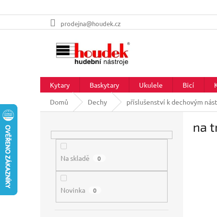
Přejít
prodejna@houdek.cz
na
obsah
Kytary
Baskytary
Ukulele
Bicí
Domů
Dechy
příslušenství k dechovým nás
P
na 
o
s
t
r
Na skladě
0
a
n
Novinka
n
0
í
p