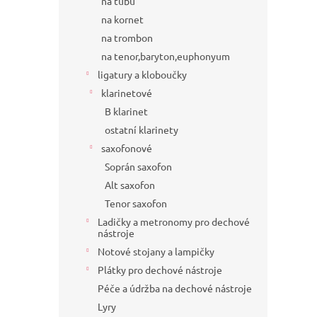
na tubu
na kornet
na trombon
na tenor,baryton,euphonyum
ligatury a kloboučky
klarinetové
B klarinet
ostatní klarinety
saxofonové
Soprán saxofon
Alt saxofon
Tenor saxofon
Ladičky a metronomy pro dechové
nástroje
Notové stojany a lampičky
Plátky pro dechové nástroje
Péče a údržba na dechové nástroje
Lyry