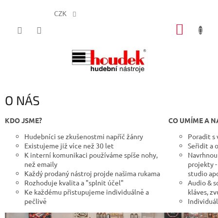
CZK
Přejít
NÁKUP
na
obsah
KOŠÍK
O NÁS
KDO JSME?
CO UMÍME A N
Hudebníci se zkušenostmi napříč žánry
Poradit s
Existujeme již více než 30 let
Seřidit a 
K interní komunikaci používáme spíše nohy,
Navrhnout
než emaily
projekty 
Každý prodaný nástroj projde našima rukama
studio apo
Rozhoduje kvalita a "splnit účel"
Audio & s
Ke každému přistupujeme individuálně a
kláves, z
pečlivě
Individuá