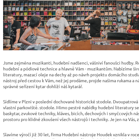
Jsme zejména muzikanti, hudební nadšenci, vášniví fanoušci hudby.
hudební a pódiové technice a hlavně Vám - muzikantům. Nabízíme šir
literatury, mazací oleje na dechy až po návrh projektu domácího studi
nástroj před cestou k Vám, než jej prodáme, projde našima rukama a n
správné seřízení kytar dohlíží náš kytarář.
Sídlíme v Plzni v poslední dochované historické stodole. Dvoupatrová
vlastní parkoviště. stodole. Mimo pestré nabídky hudební literatury se
baskytar, zvukové techniky, kláves, bicích, dechových i smyčcových ná
prostoru pro klidné zkoušení všech nástrojů i techniky. Je jen na Vás, z
Slavíme výročí již 30 let, firma Hudební nástroje Houdek vznikla v r