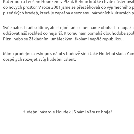
Kateřinou a Leošem Houdkem v Plzni. Během krátké chvíle následova
do nových prostor. V roce 2001 jsme se přestěhovali do výjimečného 
plzeňských hradeb, která je zapsána v seznamu národních kulturních 
Své znalosti rádi sdílíme, ale stejně rádi se necháme obohatit naopak
udržovat náš rozhled co nejširší. K tomu nám pomáhá dlouhodobá spolu
Plzni nebo se Základními uměleckými školami napříč republikou.
Mimo prodejnu a eshopu s námi v budově sídlí také Hudební škola Yam
dospělých rozvíjet svůj hudební talent.
Z
á
Hudební nástroje Houdek | S námi Vám to hraje!
p
a
t