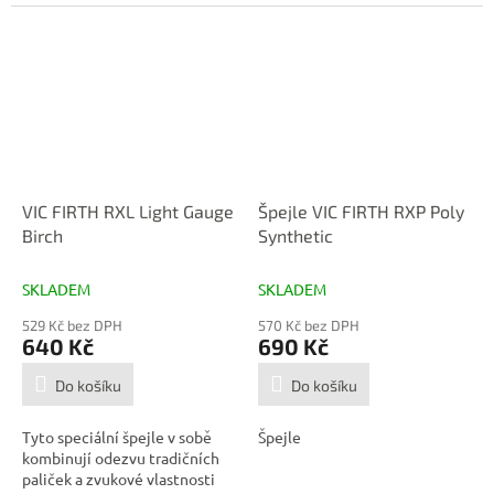
VIC FIRTH RXL Light Gauge
Špejle VIC FIRTH RXP Poly
Birch
Synthetic
SKLADEM
SKLADEM
529 Kč bez DPH
570 Kč bez DPH
640 Kč
690 Kč
Do košíku
Do košíku
Tyto speciální špejle v sobě
Špejle
kombinují odezvu tradičních
paliček a zvukové vlastnosti