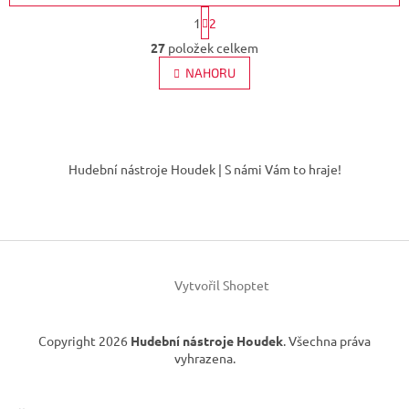
S
1
2
t
O
r
27
položek celkem
v
á
l
NAHORU
n
á
k
d
o
v
a
á
Z
c
n
í
á
í
Hudební nástroje Houdek | S námi Vám to hraje!
p
p
r
a
v
t
k
í
y
v
ý
Vytvořil Shoptet
p
i
s
Copyright 2026
Hudební nástroje Houdek
. Všechna práva
u
vyhrazena.