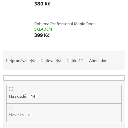
380 Kč
Rohema Professional Maple Rods
SKLADEM
399 Kč
Ř
a
Nejprodávanější
Nejlevnější
Nejdražší
Abecedně
z
e
n
í
p
Na skladě
14
r
o
d
Novinka
0
u
k