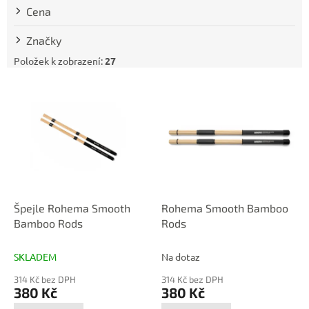
t
Cena
ů
Značky
Položek k zobrazení:
27
V
ý
p
i
s
p
r
o
d
Špejle Rohema Smooth
Rohema Smooth Bamboo
u
Bamboo Rods
Rods
k
t
SKLADEM
Na dotaz
ů
314 Kč bez DPH
314 Kč bez DPH
380 Kč
380 Kč