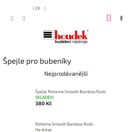
CZK
Přejít
NÁKUP
na
obsah
KOŠÍK
Špejle pro bubeníky
Nejprodávanější
Špejle Rohema Smooth Bamboo Rods
SKLADEM
380 Kč
Rohema Smooth Bamboo Rods
Na dotaz