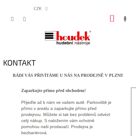
CZK
Přejít
NÁKUP
na
obsah
KOŠÍK
KONTAKT
RÁDI VÁS PŘIVÍTÁME U NÁS NA PRODEJNĚ V PLZNI!
Zaparkujte přímo před obchodem!
Přijeďte až k nám ve vašem autě. Parkoviště je
přímo v areálu a zaparkujte přímo před
prodejnou. Můžete si tak bez problémů odvézt
celý nákup. S naložením vám ochotně
pomohou naši prodavači. Prodejna je
bezbariérová.