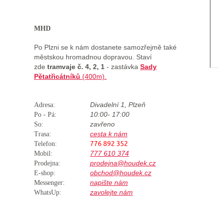
MHD
Po Plzni se k nám dostanete samozřejmě také
městskou hromadnou dopravou. Staví
zde
tramvaje č. 4, 2, 1
- zastávka
Sady
Pětatřicátníků
(400m).
Divadelní 1, Plzeň
Adresa:
10:00- 17:00
Po - Pá:
zavřeno
So:
cesta k nám
Trasa:
776 892 352
Telefon:
777 610 374
Mobil:
prodejna@houdek.cz
Prodejna:
obchod@houdek.cz
E-shop:
napište nám
Messenger:
zavolejte nám
WhatsUp: