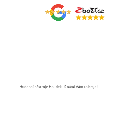
Z
á
Hudební nástroje Houdek | S námi Vám to hraje!
p
a
t
í