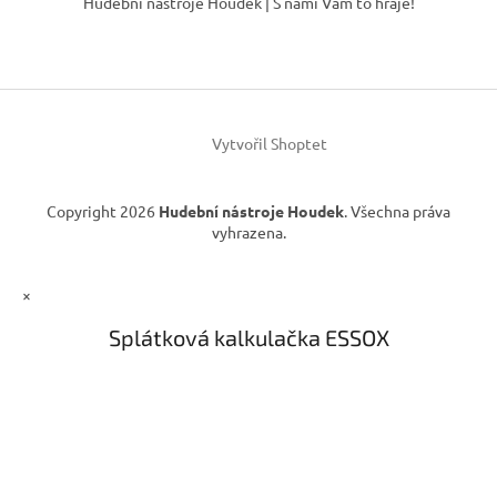
Hudební nástroje Houdek | S námi Vám to hraje!
a
p
c
a
í
t
p
í
r
v
k
Vytvořil Shoptet
y
v
ý
Copyright 2026
Hudební nástroje Houdek
. Všechna práva
p
vyhrazena.
i
s
u
×
Splátková kalkulačka ESSOX