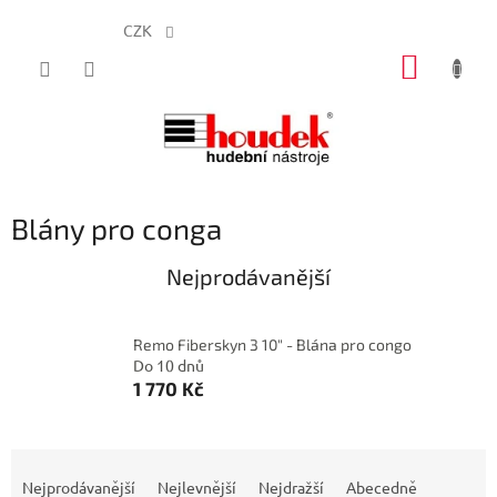
CZK
Přejít
NÁKUP
na
obsah
KOŠÍK
Blány pro conga
Nejprodávanější
Remo Fiberskyn 3 10" - Blána pro congo
Do 10 dnů
1 770 Kč
Ř
a
Nejprodávanější
Nejlevnější
Nejdražší
Abecedně