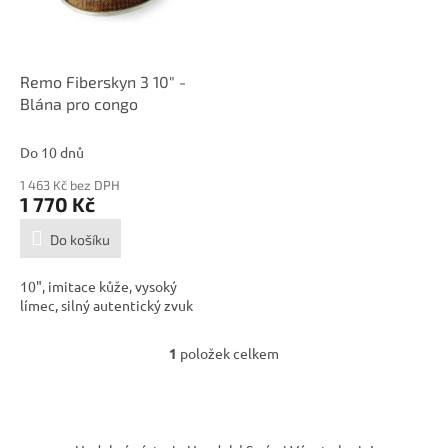
p
r
o
d
Remo Fiberskyn 3 10" -
u
Blána pro congo
k
t
Do 10 dnů
ů
1 463 Kč bez DPH
1 770 Kč
Do košíku
10", imitace kůže, vysoký
límec, silný autentický zvuk
1
položek celkem
O
v
l
á
Z
d
á