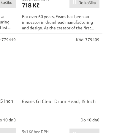
 košíku
Do košíku
718 Kč
n an
For over 60 years, Evans has been an
uring
innovator in drumhead manufacturing
irst...
and design. As the creator of the first...
:
779419
Kód:
779409
5 Inch
Evans G1 Clear Drum Head, 15 Inch
o 10 dnů
Do 10 dnů
541 Kč bez DPH