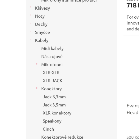
718 
Klávesy
Noty
For ov
innov
Dechy
and de
Smyčce
Kabely
Midi kabely
Nástrojové
Mikrofonní
XLR-XLR
XLR-JACK
Konektory
Jack 6,3mm
Jack 3,5mm
Evan
Head,
XLR konektory
Speakony
Cinch
Konektorové redukce
500 Kč