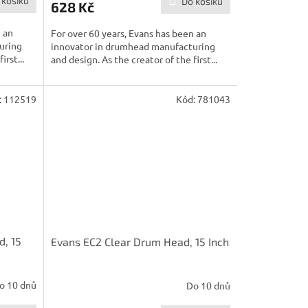
 košíku
Do košíku
628 Kč
n an
For over 60 years, Evans has been an
uring
innovator in drumhead manufacturing
irst...
and design. As the creator of the first...
:
112519
Kód:
781043
, 15
Evans EC2 Clear Drum Head, 15 Inch
o 10 dnů
Do 10 dnů