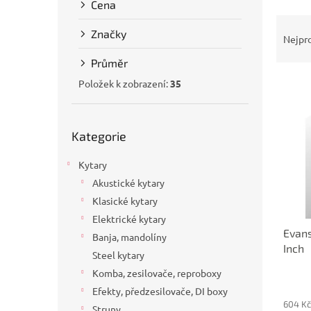
Cena
a
Ř
n
Značky
a
e
Nejpr
z
l
Průměr
e
V
n
Položek k zobrazení:
35
ý
í
p
p
Přeskočit
i
r
Kategorie
kategorie
s
o
p
d
Kytary
r
u
Akustické kytary
o
k
Klasické kytary
d
t
u
Elektrické kytary
ů
Evans
k
Banja, mandolíny
Inch
t
Steel kytary
ů
Komba, zesilovače, reproboxy
Efekty, předzesilovače, DI boxy
604 Kč
Struny