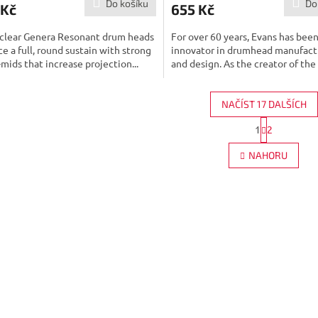
Do košíku
Do
 Kč
655 Kč
 clear Genera Resonant drum heads
For over 60 years, Evans has bee
e a full, round sustain with strong
innovator in drumhead manufact
mids that increase projection...
and design. As the creator of the f
NAČÍST 17 DALŠÍCH
S
1
2
O
t
r
v
NAHORU
á
l
n
á
k
d
o
a
v
c
á
í
n
p
í
r
v
k
y
v