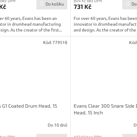
 bez DPH
604 Kč bez DPH
Do košíku
Do
Kč
731 Kč
er 60 years, Evans has been an
For over 60 years, Evans has bee
ator in drumhead manufacturing
innovator in drumhead manufact
sign. As the creator of the first...
and design. As the creator of the f
Kód:
779518
Kód
 G1 Coated Drum Head, 15
Evans Clear 300 Snare Side
Head, 15 Inch
Do 10 dnů
D
 bez DPH
463 Kč bez DPH