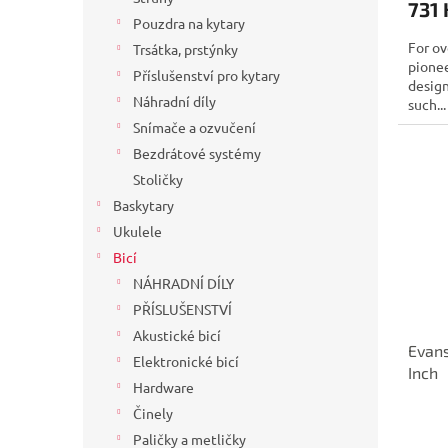
731 
Pouzdra na kytary
For ov
Trsátka, prstýnky
pione
Příslušenství pro kytary
design
Náhradní díly
such...
Snímače a ozvučení
Bezdrátové systémy
Stoličky
Baskytary
Ukulele
Bicí
NÁHRADNÍ DÍLY
PŘÍSLUŠENSTVÍ
Akustické bicí
Evans
Elektronické bicí
Inch
Hardware
Činely
Paličky a metličky