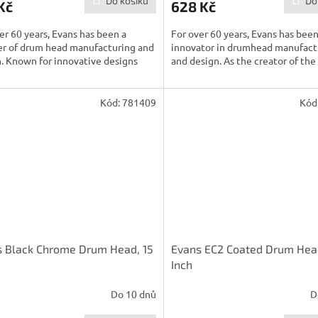
Do košíku
Do
Kč
628 Kč
er 60 years, Evans has been a
For over 60 years, Evans has bee
er of drum head manufacturing and
innovator in drumhead manufact
. Known for innovative designs
and design. As the creator of the f
Kód:
781409
Kód
 Black Chrome Drum Head, 15
Evans EC2 Coated Drum Head
Inch
Do 10 dnů
D