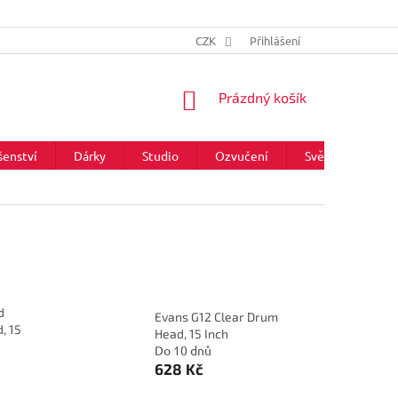
CZK
Přihlášení
NÁKUPNÍ
Prázdný košík
KOŠÍK
šenství
Dárky
Studio
Ozvučení
Světla
Zna
d
Evans G12 Clear Drum
, 15
Head, 15 Inch
Do 10 dnů
628 Kč