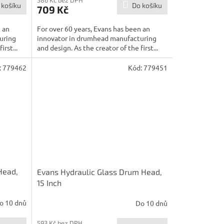
586 Kč bez DPH
 košíku
Do košíku
709 Kč
n an
For over 60 years, Evans has been an
uring
innovator in drumhead manufacturing
irst...
and design. As the creator of the first...
:
779462
Kód:
779451
Head,
Evans Hydraulic Glass Drum Head,
15 Inch
o 10 dnů
Do 10 dnů
593 Kč bez DPH