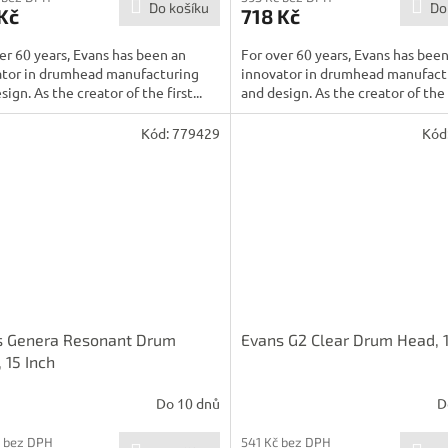
Do košíku
Do
Kč
718 Kč
er 60 years, Evans has been an
For over 60 years, Evans has bee
ator in drumhead manufacturing
innovator in drumhead manufact
sign. As the creator of the first...
and design. As the creator of the f
Kód:
779429
Kód
s Genera Resonant Drum
Evans G2 Clear Drum Head, 1
 15 Inch
Do 10 dnů
D
 bez DPH
541 Kč bez DPH