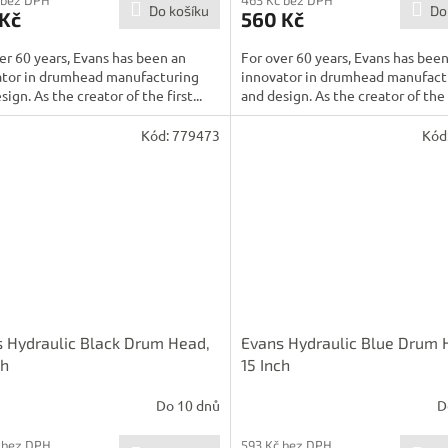
Do košíku
Do
 Kč
560 Kč
er 60 years, Evans has been an
For over 60 years, Evans has bee
ator in drumhead manufacturing
innovator in drumhead manufact
sign. As the creator of the first...
and design. As the creator of the f
Kód:
779473
Kód
 Hydraulic Black Drum Head,
Evans Hydraulic Blue Drum 
ch
15 Inch
Do 10 dnů
D
 bez DPH
593 Kč bez DPH