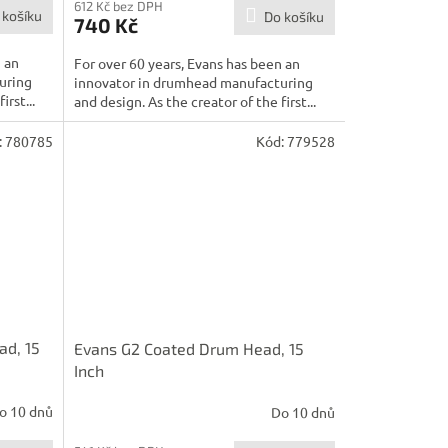
612 Kč bez DPH
 košíku
Do košíku
740 Kč
n an
For over 60 years, Evans has been an
uring
innovator in drumhead manufacturing
irst...
and design. As the creator of the first...
:
780785
Kód:
779528
ad, 15
Evans G2 Coated Drum Head, 15
Inch
o 10 dnů
Do 10 dnů