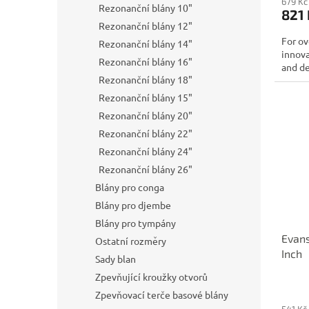
679 Kč
Rezonanční blány 10"
821 
Rezonanční blány 12"
For ov
Rezonanční blány 14"
innov
Rezonanční blány 16"
and de
Rezonanční blány 18"
Rezonanční blány 15"
Rezonanční blány 20"
Rezonanční blány 22"
Rezonanční blány 24"
Rezonanční blány 26"
Blány pro conga
Blány pro djembe
Blány pro tympány
Evans
Ostatní rozměry
Inch
Sady blan
Zpevňující kroužky otvorů
Zpevňovací terče basové blány
541 Kč