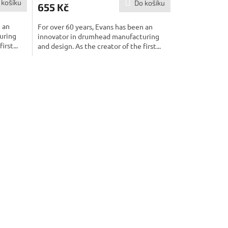
 košíku
Do košíku
655 Kč
n an
For over 60 years, Evans has been an
uring
innovator in drumhead manufacturing
irst...
and design. As the creator of the first...