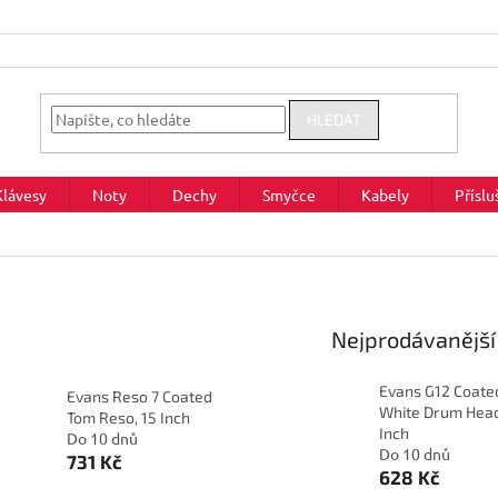
HLEDAT
Klávesy
Noty
Dechy
Smyčce
Kabely
Příslu
Nejprodávanější
Evans G12 Coate
Evans Reso 7 Coated
White Drum Head
Tom Reso, 15 Inch
Inch
Do 10 dnů
Do 10 dnů
731 Kč
628 Kč