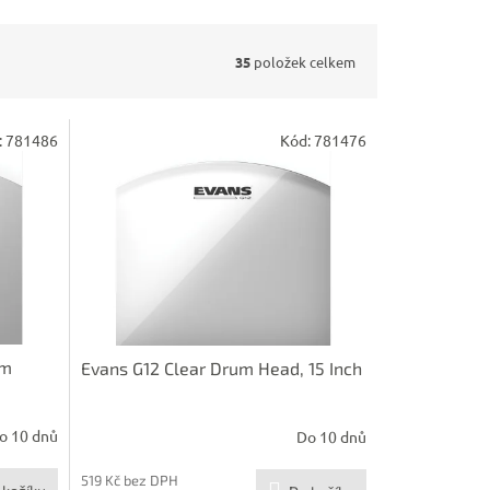
35
položek celkem
:
781486
Kód:
781476
um
Evans G12 Clear Drum Head, 15 Inch
o 10 dnů
Do 10 dnů
519 Kč bez DPH