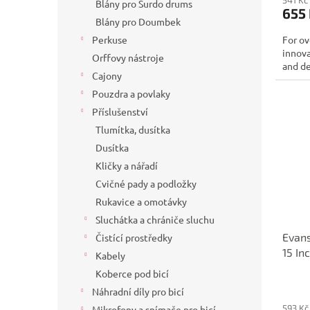
Blány pro Surdo drums
655
Blány pro Doumbek
For ov
Perkuse
innov
Orffovy nástroje
and de
Cajony
Pouzdra a povlaky
Příslušenství
Tlumítka, dusítka
Dusítka
Kličky a nářadí
Cvičné pady a podložky
Rukavice a omotávky
Sluchátka a chrániče sluchu
Evans
Čistící prostředky
15 In
Kabely
Koberce pod bicí
Náhradní díly pro bicí
593 Kč
Mikrofony a snímače pro bicí