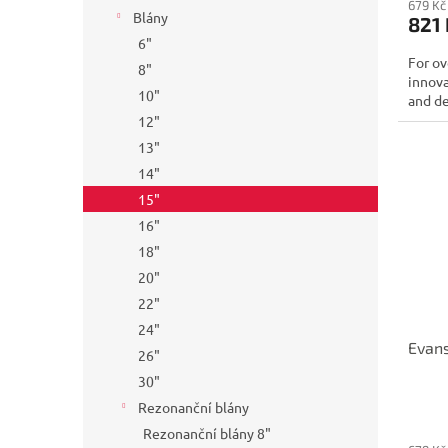
679 Kč
Blány
821 
6"
For ov
8"
innov
10"
and de
12"
13"
14"
15"
16"
18"
20"
22"
24"
Evans
26"
30"
Rezonanční blány
Rezonanční blány 8"