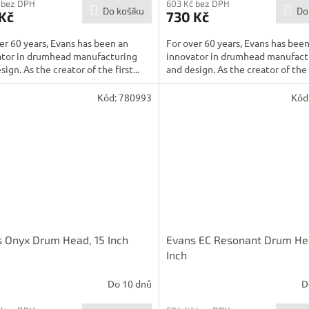
 bez DPH
603 Kč bez DPH
Do košíku
Do
Kč
730 Kč
er 60 years, Evans has been an
For over 60 years, Evans has bee
ator in drumhead manufacturing
innovator in drumhead manufact
sign. As the creator of the first...
and design. As the creator of the f
Kód:
780993
Kód
 Onyx Drum Head, 15 Inch
Evans EC Resonant Drum He
Inch
Do 10 dnů
D