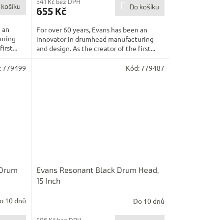
541 Kč bez DPH
 košíku
Do košíku
655 Kč
n an
For over 60 years, Evans has been an
uring
innovator in drumhead manufacturing
irst...
and design. As the creator of the first...
:
779499
Kód:
779487
 Drum
Evans Resonant Black Drum Head,
15 Inch
o 10 dnů
Do 10 dnů