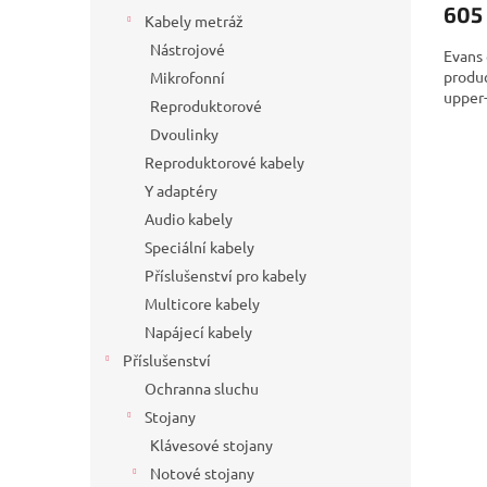
605
Kabely metráž
Nástrojové
Evans
produc
Mikrofonní
upper-
Reproduktorové
Dvoulinky
Reproduktorové kabely
Y adaptéry
Audio kabely
Speciální kabely
Příslušenství pro kabely
Multicore kabely
Napájecí kabely
Příslušenství
Ochranna sluchu
Stojany
Klávesové stojany
Notové stojany