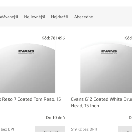
odávanější
Nejlevnější
Nejdražší
Abecedně
Kód:
781496
Kód
 Reso 7 Coated Tom Reso, 15
Evans G12 Coated White Dr
Head, 15 Inch
Do 10 dnů
D
 bez DPH
519 Kč bez DPH