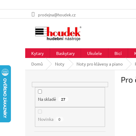
Přejít
prodejna@houdek.cz
na
obsah
Kytary
Baskytary
Ukulele
Bicí
Domů
Noty
Noty pro klávesy a piano
P
Pro 
o
s
t
r
Na skladě
27
a
n
Novinka
n
0
í
p