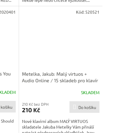
někde lépe nebo chcete vyzkoušet...
2020401
Kód:
520521
s You
Metelka, Jakub: Malý virtuos +
Audio Online / 15 skladeb pro klavír
KLADEM
SKLADEM
210 Kč bez DPH
 košíku
Do košíku
210 Kč
u Should
Nové klavírní album MALÝ VIRTUOS
skladatele Jakuba Metelky Vám přináší
patnáct přednesových skladbiček. Jsou