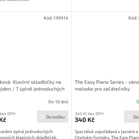
Kód:
199916
Kód:
ková: Klavírní skladbičky na
The Easy Piano Series - váno
týden / 7 úplně jednoduchých
melodie pro začátečníky
esových klavírních skladbiček
Do 10 dnů
S
 bez DPH
340 Kč bez DPH
Do košíku
Do
Kč
340 Kč
a sedmi úplně jednoduchých
Speciálně uspořádaná v jasném a
sových klavírních skladbiček,
čitelném formátu, The Easy Piano