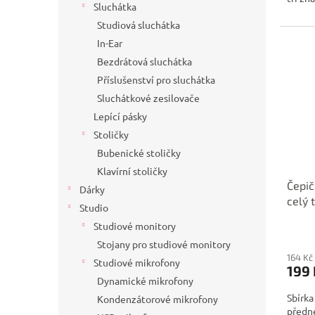
Sluchátka
Studiová sluchátka
In-Ear
Bezdrátová sluchátka
Příslušenství pro sluchátka
Sluchátkové zesilovače
Lepící pásky
Stoličky
Bubenické stoličky
Klavírní stoličky
Čepič
Dárky
celý 
Studio
předn
Studiové monitory
Stojany pro studiové monitory
164 Kč
Studiové mikrofony
199 
Dynamické mikrofony
Sbírk
Kondenzátorové mikrofony
předne