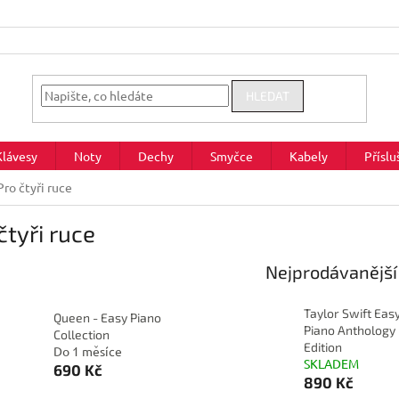
HLEDAT
Klávesy
Noty
Dechy
Smyčce
Kabely
Příslu
Pro čtyři ruce
čtyři ruce
Nejprodávanější
Taylor Swift Eas
Queen - Easy Piano
Piano Anthology 
Collection
Edition
Do 1 měsíce
SKLADEM
690 Kč
890 Kč