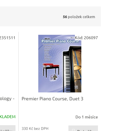
56
položek celkem
2351511
Kód:
206097
ology -
Premier Piano Course, Duet 3
KLADEM
Do 1 měsíce
330 Kč bez DPH