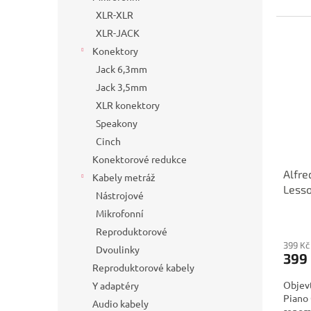
XLR-XLR
XLR-JACK
Konektory
Jack 6,3mm
Jack 3,5mm
XLR konektory
Speakony
Cinch
Konektorové redukce
Alfre
Kabely metráž
Less
Nástrojové
Mikrofonní
Reproduktorové
399 Kč
Dvoulinky
399
Reproduktorové kabely
Objevt
Y adaptéry
Piano 
Audio kabely
renom