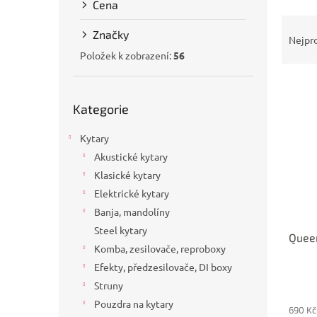
Cena
a
Ř
n
Značky
a
e
Nejpr
z
l
Položek k zobrazení:
56
e
V
n
Přeskočit
ý
í
Kategorie
kategorie
p
p
i
r
Kytary
s
o
Akustické kytary
p
d
Klasické kytary
r
u
o
k
Elektrické kytary
d
t
Banja, mandolíny
u
ů
Steel kytary
Queen
k
Komba, zesilovače, reproboxy
t
Efekty, předzesilovače, DI boxy
ů
Struny
Pouzdra na kytary
690 Kč