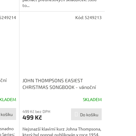
to...
5249214
Kód:
5249213
ční
JOHN THOMPSONS EASIEST
CHRISTMAS SONGBOOK - vánoční
melodie pro klavír
KLADEM
SKLADEM
499 Kč bez DPH
 košíku
Do košíku
499 Kč
 snadno
Nejsnazší klavírní kurz Johna Thompsona,
 Series:
který byl poprvé publikován v roce 1954,