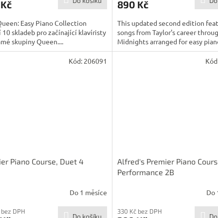
Do košíku
Do
 Kč
890 Kč
Queen: Easy Piano Collection
This updated second edition fea
í 10 skladeb pro začínající klavíristy
songs from Taylor's career throu
mé skupiny Queen....
Midnights arranged for easy piano
Kód:
206091
Kód
er Piano Course, Duet 4
Alfred's Premier Piano Cour
Performance 2B
Do 1 měsíce
Do 
 bez DPH
330 Kč bez DPH
Do košíku
Do