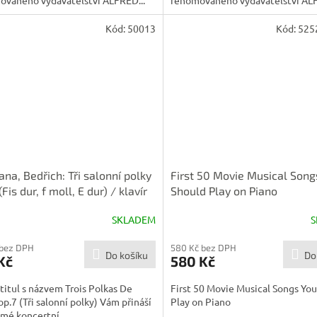
Kód:
50013
Kód:
525
na, Bedřich: Tři salonní polky
First 50 Movie Musical Song
(Fis dur, f moll, E dur) / klavír
Should Play on Piano
SKLADEM
S
 bez DPH
580 Kč bez DPH
Do košíku
Do
Kč
580 Kč
titul s názvem Trois Polkas De
First 50 Movie Musical Songs Yo
op.7 (Tři salonní polky) Vám přináší
Play on Piano
ámé koncertní...