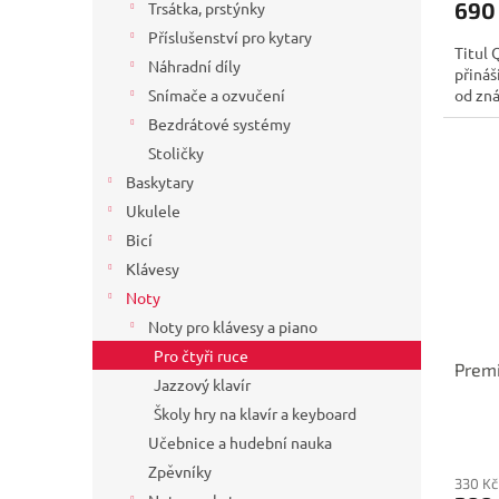
690
Trsátka, prstýnky
Příslušenství pro kytary
Titul 
Náhradní díly
přináš
od zná
Snímače a ozvučení
Bezdrátové systémy
Stoličky
Baskytary
Ukulele
Bicí
Klávesy
Noty
Noty pro klávesy a piano
Pro čtyři ruce
Premi
Jazzový klavír
Školy hry na klavír a keyboard
Učebnice a hudební nauka
Zpěvníky
330 Kč