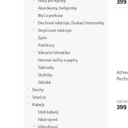
Noty pro kytary
399
Akordeony, heligonky
Bicí a perkuse
Dechové nástroje, foukací harmoniky
Smyčcové nástroje
Zpěv
Partitury
Vánoční tématika
Notové sešity a papíry
Taktovky
Alfre
Stoličky
Perf
Dětské
Dechy
Smyčce
330 Kč
Kabely
399
Midi kabely
Nástrojové
Mikrofonní