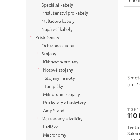
Speciální kabely
Příslušenství pro kabely
Multicore kabely
Napájecí kabely
Příslušenství
Ochranna sluchu
Stojany
Klávesové stojany
Notové stojany
Smeta
Stojany na noty
op. 7 
Lampičky
sólo
Mikrofonní stojany
Pro kytary a baskytary
110 Kč
Amp Stand
110 
Metronomy a ladičky
Ladičky
Tento 
Salon 
Metronomy
tři zn