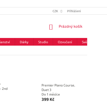
CZK
Přihlášení
NÁKUPNÍ
Prázdný košík
KOŠÍK
šenství
Dárky
Studio
Ozvučení
Světla
Zna
y
Premier Piano Course,
- 2nd
Duet 3
Do 1 měsíce
399 Kč