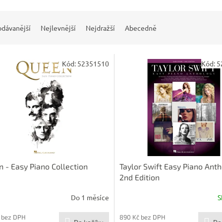
odávanější
Nejlevnější
Nejdražší
Abecedně
Kód:
52351510
Kód:
5
 - Easy Piano Collection
Taylor Swift Easy Piano Anth
2nd Edition
Do 1 měsíce
S
 bez DPH
890 Kč bez DPH