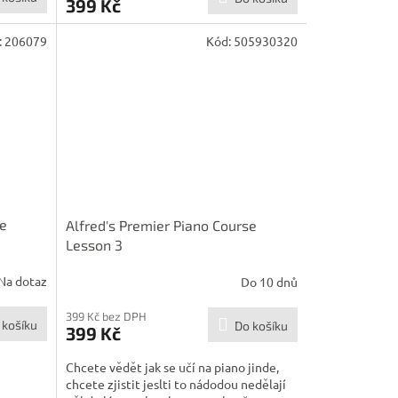
399 Kč
:
206079
Kód:
505930320
se
Alfred's Premier Piano Course
Lesson 3
Na dotaz
Do 10 dnů
399 Kč bez DPH
 košíku
Do košíku
399 Kč
Chcete vědět jak se učí na piano jinde,
chcete zjistit jeslti to nádodou nedělají