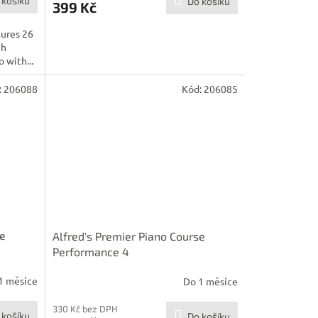
 košíku
Do košíku
399 Kč
tures 26
gh
 with...
:
206088
Kód:
206085
se
Alfred's Premier Piano Course
Performance 4
1 měsíce
Do 1 měsíce
330 Kč bez DPH
 košíku
Do košíku