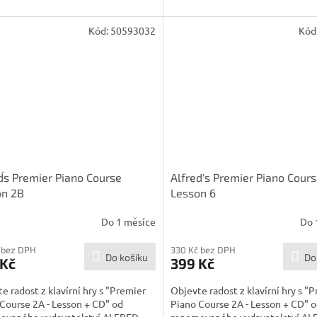
Kód:
50593032
Kód
d´s Premier Piano Course
Alfred's Premier Piano Cour
on 2B
Lesson 6
Do 1 měsíce
Do 
 bez DPH
330 Kč bez DPH
Do košíku
Do
 Kč
399 Kč
e radost z klavírní hry s "Premier
Objevte radost z klavírní hry s "
Course 2A - Lesson + CD" od
Piano Course 2A - Lesson + CD" 
ovaného vydavatelství ALFRED...
renomovaného vydavatelství ALF