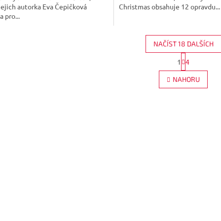
jejich autorka Eva Čepičková
Christmas obsahuje 12 opravdu...
 pro...
NAČÍST 18 DALŠÍCH
S
1
4
O
t
r
v
NAHORU
á
l
n
á
k
d
o
a
v
c
á
í
n
p
í
r
v
k
y
v
ý
p
i