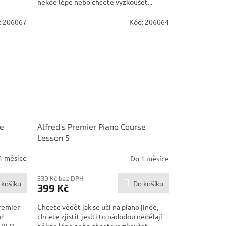
někde lépe nebo chcete vyzkoušet...
:
206067
Kód:
206064
se
Alfred's Premier Piano Course
Lesson 5
1 měsíce
Do 1 měsíce
330 Kč bez DPH
 košíku
Do košíku
399 Kč
Premier
Chcete vědět jak se učí na piano jinde,
od
chcete zjistit jeslti to nádodou nedělají
RED...