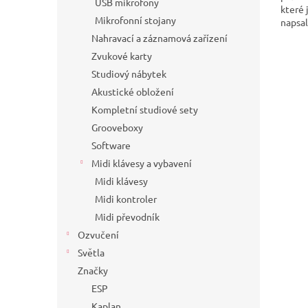
USB mikrofony
které 
Mikrofonní stojany
napsala
Nahravací a záznamová zařízení
Zvukové karty
Studiový nábytek
Akustické obložení
Kompletní studiové sety
Grooveboxy
Software
Midi klávesy a vybavení
Midi klávesy
Midi kontroler
Midi převodník
Ozvučení
Světla
Značky
ESP
Kaplan