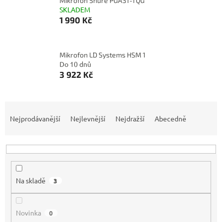
Mikrofon Shure PGA31-TQG
SKLADEM
1 990 Kč
Mikrofon LD Systems HSM 1
Do 10 dnů
3 922 Kč
Ř
a
Nejprodávanější
Nejlevnější
Nejdražší
Abecedně
z
e
n
í
p
Na skladě
3
r
o
d
Novinka
0
u