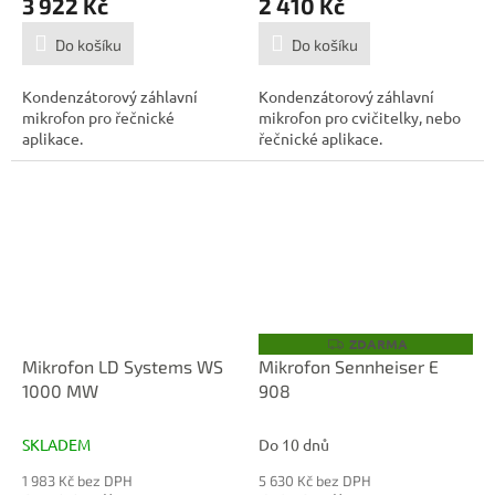
3 922 Kč
2 410 Kč
Do košíku
Do košíku
Kondenzátorový záhlavní
Kondenzátorový záhlavní
mikrofon pro řečnické
mikrofon pro cvičitelky, nebo
aplikace.
řečnické aplikace.
ZDARMA
Z
D
Mikrofon LD Systems WS
Mikrofon Sennheiser E
A
1000 MW
908
R
M
A
SKLADEM
Do 10 dnů
1 983 Kč bez DPH
5 630 Kč bez DPH