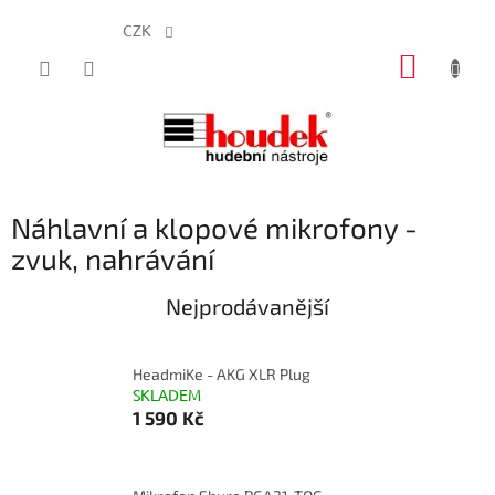
CZK
Přejít
NÁKUP
na
obsah
KOŠÍK
Náhlavní a klopové mikrofony -
zvuk, nahrávání
Nejprodávanější
HeadmiKe - AKG XLR Plug
SKLADEM
1 590 Kč