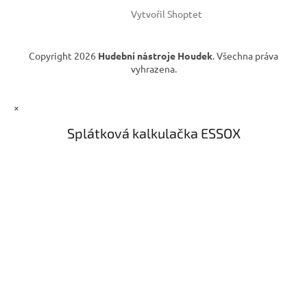
ý
p
Vytvořil Shoptet
i
s
u
Copyright 2026
Hudební nástroje Houdek
. Všechna práva
vyhrazena.
×
Splátková kalkulačka ESSOX