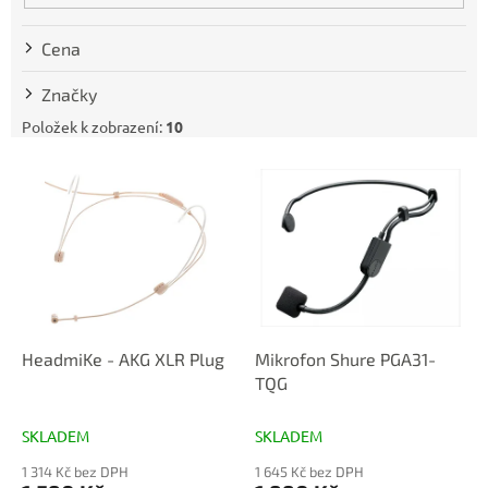
k
t
Cena
ů
Značky
Položek k zobrazení:
10
V
ý
p
i
s
p
r
o
d
HeadmiKe - AKG XLR Plug
Mikrofon Shure PGA31-
u
TQG
k
t
SKLADEM
SKLADEM
ů
1 314 Kč bez DPH
1 645 Kč bez DPH