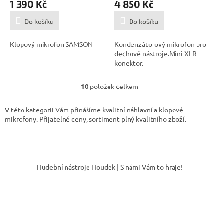
1 390 Kč
4 850 Kč
Do košíku
Do košíku
Klopový mikrofon SAMSON
Kondenzátorový mikrofon pro
dechové nástroje.Mini XLR
konektor.
10
položek celkem
O
v
l
V této kategorii Vám přinášíme kvalitní náhlavní a klopové
á
mikrofony. Přijatelné ceny, sortiment plný kvalitního zboží.
d
a
c
Z
í
á
p
Hudební nástroje Houdek | S námi Vám to hraje!
r
p
v
a
k
t
y
í
v