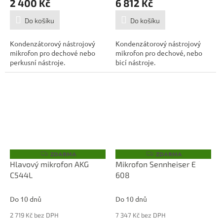
2 400 Kč
6 812 Kč
Do košíku
Do košíku
Kondenzátorový nástrojový
Kondenzátorový nástrojový
mikrofon pro dechové nebo
mikrofon pro dechové, nebo
perkusní nástroje.
bicí nástroje.
ZDARMA
ZDARMA
Z
Z
D
D
Hlavový mikrofon AKG
Mikrofon Sennheiser E
A
A
C544L
608
R
R
M
M
A
A
Do 10 dnů
Do 10 dnů
2 719 Kč bez DPH
7 347 Kč bez DPH