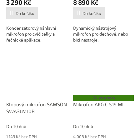
3 290 Kč
8 890 Kč
Do košíku
Do košíku
Kondenzátorový náhlavní
Dynamický nástrojový
mikrofon pro cvičitelky a
mikrofon pro dechové, nebo
řečnické aplikace.
bicí nástroje.
ZDARMA
Z
D
Klopový mikrofon SAMSON
Mikrofon AKG C 519 ML
A
SWA3LM10B
R
M
A
Do 10 dnů
Do 10 dnů
1 149 Kč bez DPH
4 008 Kč bez DPH