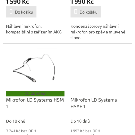
1 590 Kč
1 990 Kč
Do košíku
Do košíku
Náhlavní mikrofon,
Kondenzátorový náhlavní
kompatibilní s zařízením AKG
mikrofon pro zpěv a mluvené
slovo.
ZDARMA
Z
D
Mikrofon LD Systems HSM
Mikrofon LD Systems
A
1
HSAE 1
R
M
A
Do 10 dnů
Do 10 dnů
3 241 Kč bez DPH
1 992 Kč bez DPH