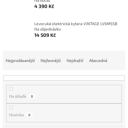
Na dotaz
4 390 Kč
Levoruká elektrická kytara VINTAGE LV6MSSB
Na objednávku
14 509 Kč
Ř
a
Nejprodávanější
Nejlevnější
Nejdražší
Abecedně
z
e
n
í
p
Na skladě
0
r
o
d
Novinka
0
u
k