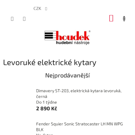
CZK
Přejít
NÁKUP
na
obsah
KOŠÍK
Levoruké elektrické kytary
Nejprodávanější
Dimavery ST-203, elektrická kytara levoruká,
černá
Do 1 týdne
2 890 Kč
Fender Squier Sonic Stratocaster LH MN WPG
BLK