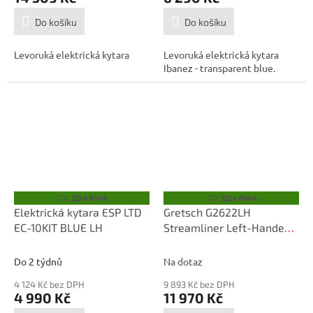
Do košíku
Do košíku
Levoruká elektrická kytara
Levoruká elektrická kytara
Ibanez - transparent blue.
ZDARMA
ZDARMA
Z
Z
D
D
Elektrická kytara ESP LTD
Gretsch G2622LH
A
A
EC-10KIT BLUE LH
Streamliner Left-Handed
R
R
M
M
Flagstaff Sunset
A
A
Do 2 týdnů
Na dotaz
4 124 Kč bez DPH
9 893 Kč bez DPH
4 990 Kč
11 970 Kč