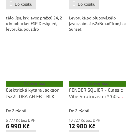
Do košíku
Do košíku
tělo lípa, krk javor, pražců 24, 2
Levoruká,pololubová,tělo
x humbucker ESP Designed,
javor,snímače:2xBroad’Tron,barva:
levoruká, pouzdro
Sunset
ZDARMA
ZDARMA
Z
Z
D
D
Elektrická kytara Jackson
FENDER SQUIER - Classic
A
A
JS22L DKA AH FB - BLK
Vibe Stratocaster® '60s
R
R
M
M
Levoruká
A
A
Do 2 týdnů
Do 2 týdnů
5 777 Kč bez DPH
10 727 Kč bez DPH
6 990 Kč
12 980 Kč