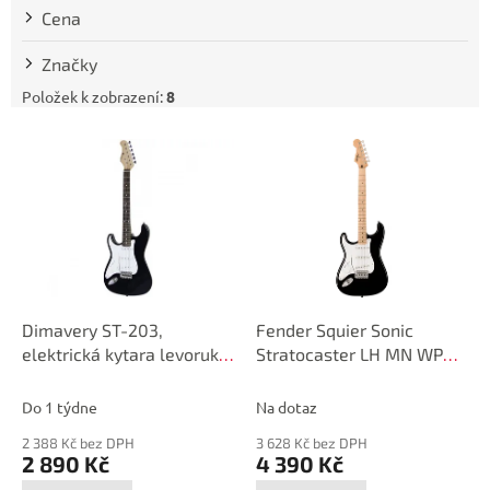
t
Cena
ů
Značky
Položek k zobrazení:
8
V
ý
p
i
s
p
r
o
d
Dimavery ST-203,
Fender Squier Sonic
u
elektrická kytara levoruká,
Stratocaster LH MN WPG
k
černá
BLK
t
Do 1 týdne
Na dotaz
ů
2 388 Kč bez DPH
3 628 Kč bez DPH
2 890 Kč
4 390 Kč