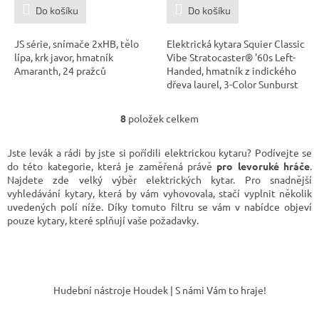
Do košíku
Do košíku
JS série, snímače 2xHB, tělo
Elektrická kytara Squier Classic
lípa, krk javor, hmatník
Vibe Stratocaster® '60s Left-
Amaranth, 24 pražců
Handed, hmatník z indického
dřeva laurel, 3-Color Sunburst
8
položek celkem
O
v
l
Jste levák a rádi by jste si pořídili elektrickou kytaru? Podívejte se
á
do této kategorie, která je zaměřená právě
pro levoruké hráče
.
d
Najdete zde velký výběr elektrických kytar. Pro snadnější
a
vyhledávání kytary, která by vám vyhovovala, stačí vyplnit několik
c
uvedených polí níže. Díky tomuto filtru se vám v nabídce objeví
í
pouze kytary, které splňují vaše požadavky.
p
r
v
Z
k
á
y
Hudební nástroje Houdek | S námi Vám to hraje!
v
p
ý
a