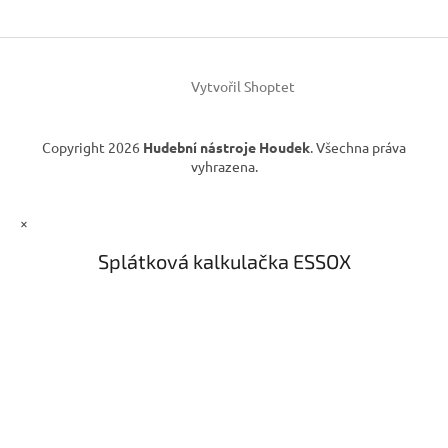
p
t
i
í
s
u
Vytvořil Shoptet
Copyright 2026
Hudební nástroje Houdek
. Všechna práva
vyhrazena.
×
Splátková kalkulačka ESSOX