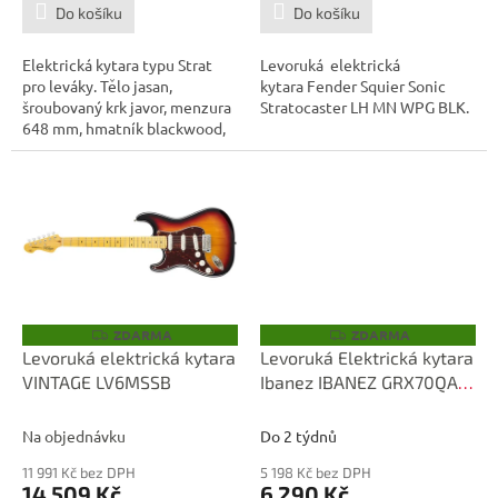
Do košíku
Do košíku
Elektrická kytara typu Strat
Levoruká elektrická
pro leváky. Tělo jasan,
kytara Fender Squier Sonic
šroubovaný krk javor, menzura
Stratocaster LH MN WPG BLK.
648 mm, hmatník blackwood,
22...
ZDARMA
ZDARMA
Z
Z
D
D
Levoruká elektrická kytara
Levoruká Elektrická kytara
A
A
VINTAGE LV6MSSB
Ibanez IBANEZ GRX70QAL-
R
R
M
M
TBB
A
A
Na objednávku
Do 2 týdnů
11 991 Kč bez DPH
5 198 Kč bez DPH
14 509 Kč
6 290 Kč