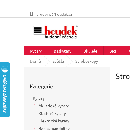
Přejít
prodejna@houdek.cz
na
obsah
Kytary
Baskytary
Ukulele
Bicí
Domů
Světla
Stroboskopy
P
Str
o
Přeskočit
s
Kategorie
kategorie
t
r
Kytary
a
Akustické kytary
n
Klasické kytary
n
í
Elektrické kytary
p
Banja, mandolíny