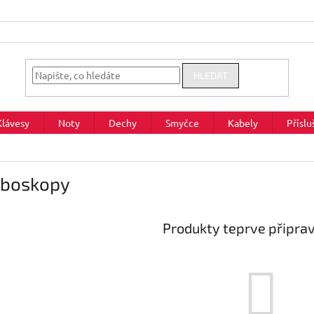
HLEDAT
Klávesy
Noty
Dechy
Smyčce
Kabely
Příslu
oboskopy
Produkty teprve připra