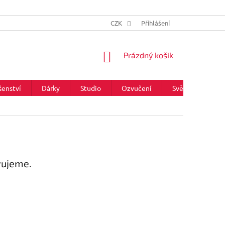
CZK
Přihlášení
NÁKUPNÍ
Prázdný košík
KOŠÍK
šenství
Dárky
Studio
Ozvučení
Světla
Zna
vujeme.