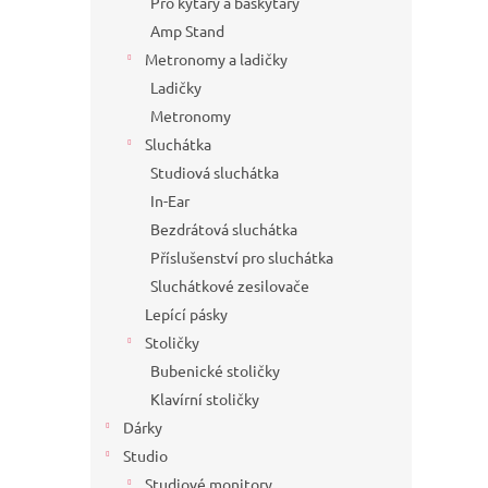
Pro kytary a baskytary
Amp Stand
Metronomy a ladičky
Ladičky
Metronomy
Sluchátka
Studiová sluchátka
In-Ear
Bezdrátová sluchátka
Příslušenství pro sluchátka
Sluchátkové zesilovače
Lepící pásky
Stoličky
Bubenické stoličky
Klavírní stoličky
Dárky
Studio
Studiové monitory