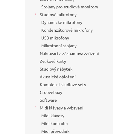
Stojany pro studiové monitory
Studiové mikrofony
Dynamické mikrofony
Kondenzátorové mikrofony
USB mikrofony
Mikrofonní stojany
Nahravací a záznamová zařízení
Zvukové karty
Studiový nábytek
Akustické obložení
Kompletní studiové sety
Grooveboxy
Software
Midi klávesy a vybavení
Midi klávesy
Midi kontroler
Midi převodník