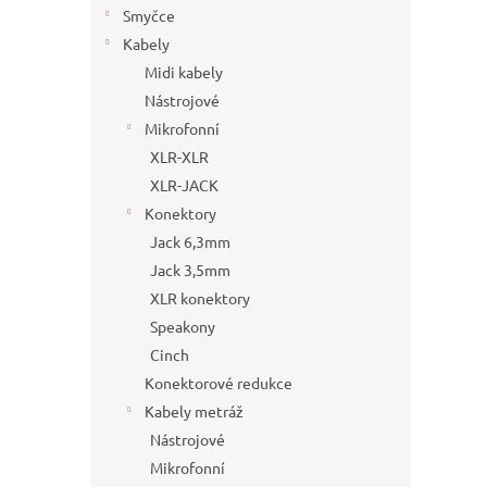
Smyčce
Kabely
Midi kabely
Nástrojové
Mikrofonní
XLR-XLR
XLR-JACK
Konektory
Jack 6,3mm
Jack 3,5mm
XLR konektory
Speakony
Cinch
Konektorové redukce
Kabely metráž
Nástrojové
Mikrofonní