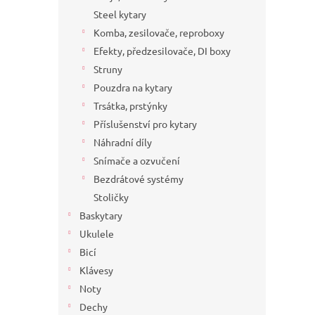
a
Steel kytary
n
Komba, zesilovače, reproboxy
e
Efekty, předzesilovače, DI boxy
l
Struny
Pouzdra na kytary
Trsátka, prstýnky
Příslušenství pro kytary
Náhradní díly
Snímače a ozvučení
Bezdrátové systémy
Stoličky
Baskytary
Ukulele
Bicí
Klávesy
Noty
Dechy