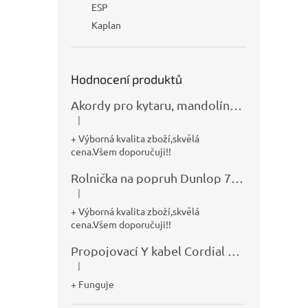
ESP
Kaplan
Hodnocení produktů
Akordy pro kytaru, mandolínu, banjo, basu a klávesy
|
Hodnocení produktu je 5 z 5 hvězdiček.
+ Výborná kvalita zboží,skvělá
cena.Všem doporučuji!!
Rolnička na popruh Dunlop 7100
|
Hodnocení produktu je 5 z 5 hvězdiček.
+ Výborná kvalita zboží,skvělá
cena.Všem doporučuji!!
Propojovací Y kabel Cordial CFY0,9VPP
|
Hodnocení produktu je 5 z 5 hvězdiček.
+ Funguje