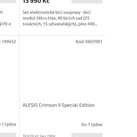
13 990 Kč
l:
Set elektronické bicí soupravy - bicí
modul: Nitro Max, 40 bicích sad (25
ých) a
továrních, 15 uživatelských), přes 440...
:
199652
Kód:
0607001
ALESIS Crimson II Special Edition
 1 týdne
Do 1 týdne
19 826 Kč bez DPH