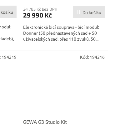
24 785 Kč bez DPH
 košíku
Do košíku
29 990 Kč
modul:
Elektronická bicí souprava - bicí modul:
2
Donner (50 přednastavených sad + 50
ladeb),
uživatelských sad, přes 110 zvuků, 50...
:
194219
Kód:
194216
GEWA G3 Studio Kit