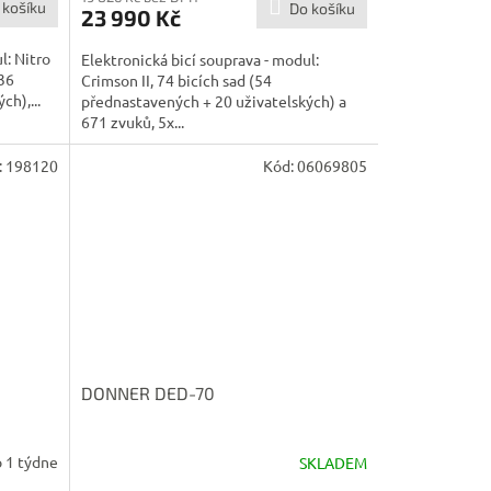
 košíku
Do košíku
23 990 Kč
l: Nitro
Elektronická bicí souprava - modul:
(36
Crimson II, 74 bicích sad (54
h),...
přednastavených + 20 uživatelských) a
671 zvuků, 5x...
:
198120
Kód:
06069805
DONNER DED-70
 1 týdne
SKLADEM