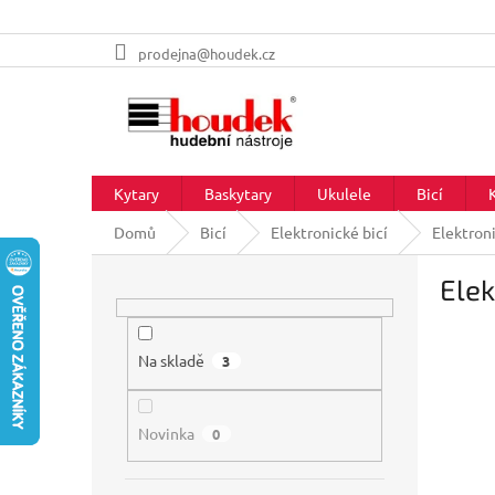
Přejít
prodejna@houdek.cz
na
obsah
Kytary
Baskytary
Ukulele
Bicí
Domů
Bicí
Elektronické bicí
Elektroni
P
Elek
o
s
t
r
Na skladě
3
a
n
Novinka
n
0
í
p