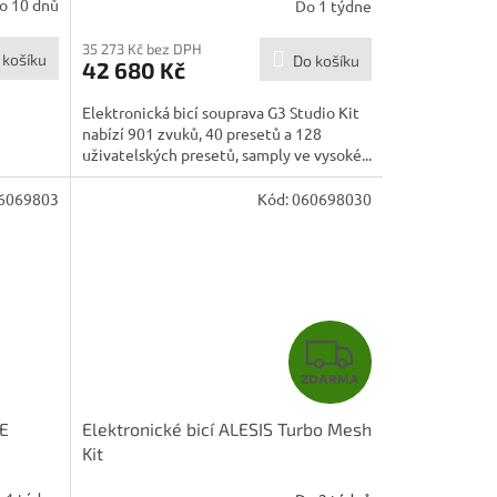
o 10 dnů
Do 1 týdne
35 273 Kč bez DPH
 košíku
Do košíku
42 680 Kč
Elektronická bicí souprava G3 Studio Kit
nabízí 901 zvuků, 40 presetů a 128
uživatelských presetů, samply ve vysoké...
6069803
Kód:
060698030
Z
ZDARMA
D
E
Elektronické bicí ALESIS Turbo Mesh
A
Kit
R