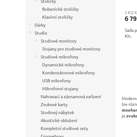
Stoličky
Bubenické stoličky
5 612 
Klavírní stoličky
6 79
Dárky
Sada p
Studio
Kit.
Studiové monitory
Stojany pro studiové monitory
Studiové mikrofony
Dynamické mikrofony
Kondenzátorové mikrofony
USB mikrofony
Mikrofonní stojany
Nahravací a záznamová zařízení
Moderní
lze růz
Zvukové karty
mnohem 
Studiový nábytek
je
zvuk
Akustické obložení
Kompletní studiové sety
Grooveboxy