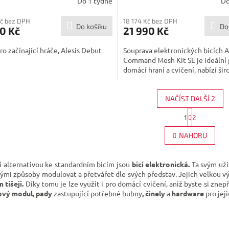
Do 1 týdne
Do
Kč bez DPH
18 174 Kč bez DPH
Do košíku
Do
0 Kč
21 990 Kč
ro začínající hráče, Alesis Debut
Souprava elektronických bicích A
Command Mesh Kit SE je ideální 
domácí hraní a cvičení, nabízí širo
NAČÍST DALŠÍ 2
S
1
2
O
t
r
v
NAHORU
á
l
n
á
k
d
o
 alternativou ke standardním bicím jsou
bicí elektronická.
Ta svým uži
a
v
nými způsoby modulovat a přetvářet dle svých představ. Jejich velkou 
c
á
tišeji.
Díky tomu je lze využít i pro domácí cvičení, aniž byste si znepř
í
n
ový modul, pady
zastupující potřebné bubny
, činely
a
hardware
pro jej
p
í
r
v
k