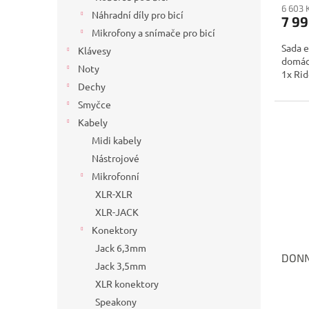
6 603 
Náhradní díly pro bicí
7 99
Mikrofony a snímače pro bicí
Sada e
Klávesy
domácí
Noty
1x Ride
Dechy
Smyčce
Kabely
Midi kabely
Nástrojové
Mikrofonní
XLR-XLR
XLR-JACK
Konektory
Jack 6,3mm
DONN
Jack 3,5mm
XLR konektory
Speakony