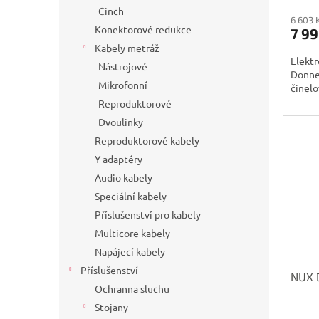
Cinch
6 603 
Konektorové redukce
7 99
Kabely metráž
Elektr
Nástrojové
Donne
Mikrofonní
činelov
Reproduktorové
Dvoulinky
Reproduktorové kabely
Y adaptéry
Audio kabely
Speciální kabely
Příslušenství pro kabely
Multicore kabely
Napájecí kabely
Příslušenství
NUX 
Ochranna sluchu
Stojany