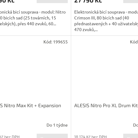
A
onická bicí souprava - modul: Nitro
Elektronická bicí souprava - modu
0 bicích sad (25 továrních, 15
Crimson III, 80 bicích sad (40
elských), přes 440 zvuků, 60...
přednastavených + 40 uživatelsk
470 zvuků,...
Kód:
199655
Kód
S Nitro Max Kit + Expansion
ALESIS Nitro Pro XL Drum Kit
Do 1 týdne
Do
 Kč bez DPH
18 174 Kč bez DPH