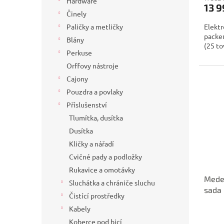
Hardware
13 9
Činely
Paličky a metličky
Elektr
packem
Blány
(25 to
Perkuse
Orffovy nástroje
Cajony
Pouzdra a povlaky
Příslušenství
Tlumítka, dusítka
Dusítka
Kličky a nářadí
Cvičné pady a podložky
Rukavice a omotávky
Medel
Sluchátka a chrániče sluchu
sada
Čistící prostředky
Kabely
Koberce pod bicí