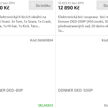
Kč bez DPH
10 653 Kč bez DPH
Do košíku
Do
0 Kč
12 890 Kč
lektronických bicích ideální na
Elektronická bicí souprava - bicí 
 hraní. 3x Tom, 1x Snare, 1x Crash,
Donner DED-200P (450 zvuků, 3
, 1x Hi-hat, 1x Kick. Tato...
přednastavených sad, 50 demo sk
5x...
Kód:
06069804
Kód
ER DED-80P
DONNER DED-500P
SKLADEM
Do