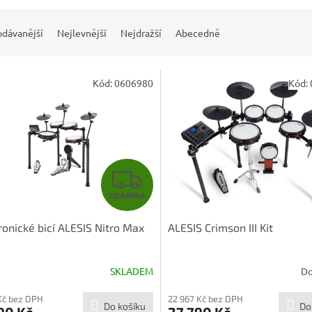
odávanější
Nejlevnější
Nejdražší
Abecedně
Kód:
0606980
Kód:
Z
ZDARMA
D
ronické bicí ALESIS Nitro Max
ALESIS Crimson III Kit
A
R
SKLADEM
Do
M
Kč bez DPH
22 967 Kč bez DPH
Do košíku
Do
90 Kč
27 790 Kč