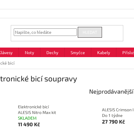
HLEDAT
Klávesy
Noty
Dechy
Smyčce
Kabely
Příslu
cké bicí
tronické bicí soupravy
Nejprodávanější
Elektronické bicí
ALESIS Crimson II
ALESIS Nitro Max kit
Do 1 týdne
SKLADEM
27 790 Kč
11 490 Kč