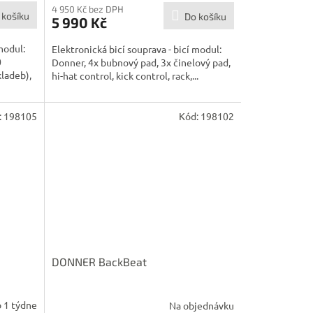
4 950 Kč bez DPH
 košíku
Do košíku
5 990 Kč
modul:
Elektronická bicí souprava - bicí modul:
0
Donner, 4x bubnový pad, 3x činelový pad,
ladeb),
hi-hat control, kick control, rack,...
:
198105
Kód:
198102
DONNER BackBeat
 1 týdne
Na objednávku