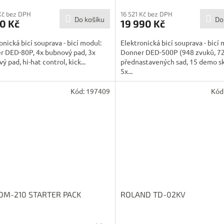
Kč bez DPH
16 521 Kč bez DPH
Do košíku
Do
0 Kč
19 990 Kč
onická bicí souprava - bicí modul:
Elektronická bicí souprava - bicí 
r DED-80P, 4x bubnový pad, 3x
Donner DED-500P (948 zvuků, 7
ý pad, hi-hat control, kick...
přednastavených sad, 15 demo sk
5x...
Kód:
197409
Kód
DM-210 STARTER PACK
ROLAND TD-02KV