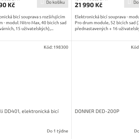
Do košíku
Do
90 Kč
21 990 Kč
onická bicí souprava s rozšiřujícím
Elektronická bicí souprava - modu
 - modul: Nitro Max, 40 bicích sad
Pro drum module, 52 bicích sad 
várních, 15 uživatelských),...
přednastavených + 16 uživatelskýc
Kód:
198300
Kód
i DD401, elektronická bicí
DONNER DED-200P
Do 1 týdne
Do