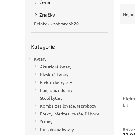
Cena
a
Ř
n
a
Nejpr
Značky
e
z
l
Položek k zobrazení:
20
e
V
n
ý
í
Přeskočit
p
Kategorie
p
kategorie
i
r
Kytary
s
o
p
d
Akustické kytary
r
u
Klasické kytary
o
k
Elektrické kytary
d
t
Banja, mandolíny
u
ů
Steel kytary
Elekt
k
kit
t
Komba, zesilovače, reproboxy
ů
Efekty, předzesilovače, DI boxy
Struny
Pouzdra na kytary
9 496 
11 4