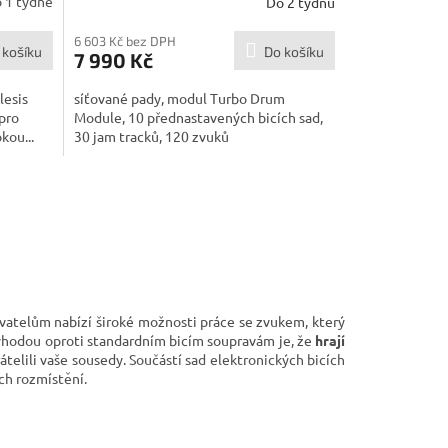
 1 týdne
Do 2 týdnů
M
6 603 Kč bez DPH
 košíku
Do košíku
7 990 Kč
A
lesis
síťované pady, modul Turbo Drum
pro
Module, 10 přednastavených bicích sad,
kou...
30 jam tracků, 120 zvuků
vatelům nabízí široké možnosti práce se zvukem, který
výhodou oproti standardním bicím soupravám je, že
hrají
átelili vaše sousedy.
Součástí sad elektronických bicích
ich rozmístění.