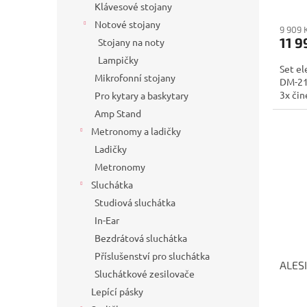
Klávesové stojany
Notové stojany
9 909 
11 9
Stojany na noty
Lampičky
Set el
Mikrofonní stojany
DM-210
3x čin
Pro kytary a baskytary
Amp Stand
Metronomy a ladičky
Ladičky
Metronomy
Sluchátka
Studiová sluchátka
In-Ear
Bezdrátová sluchátka
Příslušenství pro sluchátka
ALES
Sluchátkové zesilovače
Lepící pásky