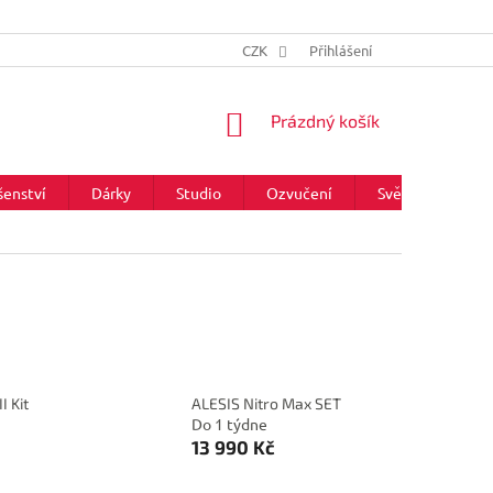
CZK
Přihlášení
NÁKUPNÍ
Prázdný košík
KOŠÍK
šenství
Dárky
Studio
Ozvučení
Světla
Zna
I Kit
ALESIS Nitro Max SET
Do 1 týdne
13 990 Kč