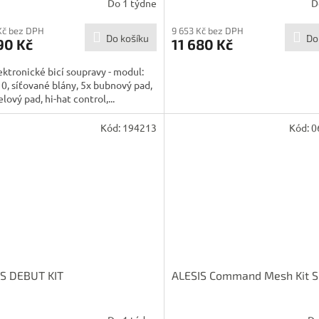
Do 1 týdne
D
Kč bez DPH
9 653 Kč bez DPH
Do košíku
Do
90 Kč
11 680 Kč
ektronické bicí soupravy - modul:
, síťované blány, 5x bubnový pad,
elový pad, hi-hat control,...
Kód:
194213
Kód:
0
IS DEBUT KIT
ALESIS Command Mesh Kit S