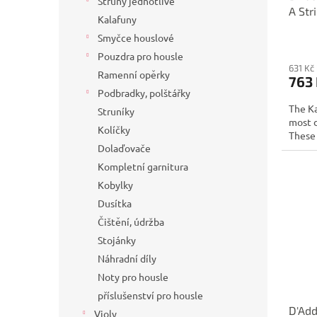
Struny jednotlivé
A Str
Kalafuny
Smyčce houslové
Pouzdra pro housle
631 Kč
Ramenní opěrky
763
Podbradky, polštářky
The Ka
Struníky
most d
Kolíčky
These 
Dolaďovače
Kompletní garnitura
Kobylky
Dusítka
Čištění, údržba
Stojánky
Náhradní díly
Noty pro housle
příslušenství pro housle
D'Add
Violy