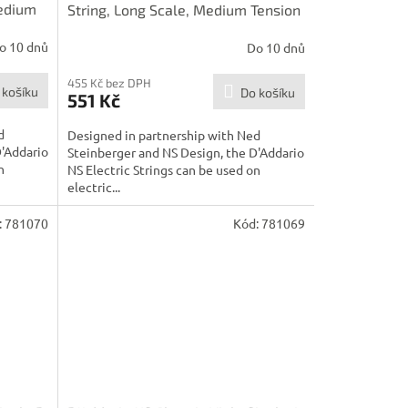
Medium
String, Long Scale, Medium Tension
o 10 dnů
Do 10 dnů
455 Kč bez DPH
 košíku
Do košíku
551 Kč
d
Designed in partnership with Ned
D'Addario
Steinberger and NS Design, the D'Addario
n
NS Electric Strings can be used on
electric...
:
781070
Kód:
781069