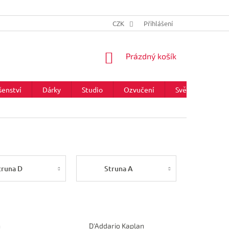
CZK
Přihlášení
NÁKUPNÍ
Prázdný košík
KOŠÍK
šenství
Dárky
Studio
Ozvučení
Světla
Zna
truna D
Struna A
n
D'Addario Kaplan