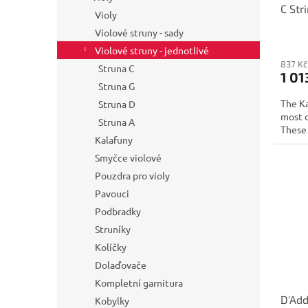
C Str
Violy
Tensi
Violové struny - sady
Violové struny - jednotlivé
837 Kč
Struna C
1 01
Struna G
The Ka
Struna D
most d
Struna A
These 
Kalafuny
Smyčce violové
Pouzdra pro violy
Pavouci
Podbradky
Struníky
Kolíčky
Dolaďovače
Kompletní garnitura
D'Add
Kobylky