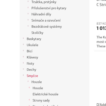
k
Trsátka, prstýnky
C Str
t
Příslušenství pro kytary
ů
Náhradní díly
Snímače a ozvučení
837 Kč
Bezdrátové systémy
1 01
Stoličky
The Ka
Baskytary
most d
Ukulele
These 
Bicí
Klávesy
Noty
Dechy
Smyčce
Housle
Housle
Elektrické housle
Struny sady
D'Add