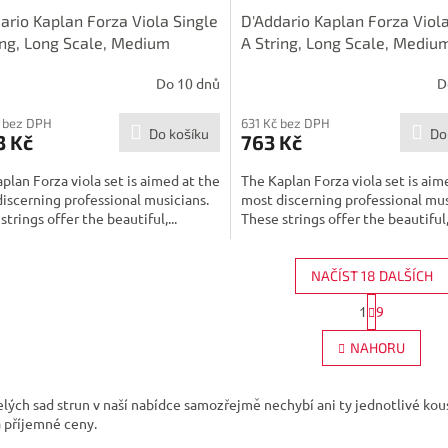
ario Kaplan Forza Viola Single
D'Addario Kaplan Forza Viola
ing, Long Scale, Medium
A String, Long Scale, Mediu
on
Tension
Do 10 dnů
D
 bez DPH
631 Kč bez DPH
Do košíku
Do
3 Kč
763 Kč
plan Forza viola set is aimed at the
The Kaplan Forza viola set is aim
iscerning professional musicians.
most discerning professional mus
strings offer the beautiful,...
These strings offer the beautiful,.
NAČÍST 18 DALŠÍCH
S
1
9
O
t
r
v
NAHORU
á
l
n
á
k
d
o
lých sad strun v naší nabídce samozřejmě nechybí ani ty jednotlivé kou
a
v
a příjemné ceny.
c
á