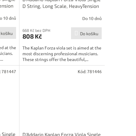
ension
D String, Long Scale, HeavyTension
o 10 dnů
Do 10 dnů
668 Kč bez DPH
 košíku
Do košíku
808 Kč
ed at the
The Kaplan Forza viola set is aimed at the
icians.
most discerning professional musicians.
..
These strings offer the beautiful,...
:
781447
Kód:
781446
 Single
D'Addario Kaplan Forza Viola Single