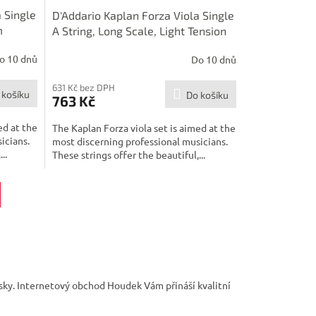
 Single
D'Addario Kaplan Forza Viola Single
m
A String, Long Scale, Light Tension
o 10 dnů
Do 10 dnů
631 Kč bez DPH
 košíku
Do košíku
763 Kč
ed at the
The Kaplan Forza viola set is aimed at the
icians.
most discerning professional musicians.
..
These strings offer the beautiful,...
sky. Internetový obchod Houdek Vám přináší kvalitní