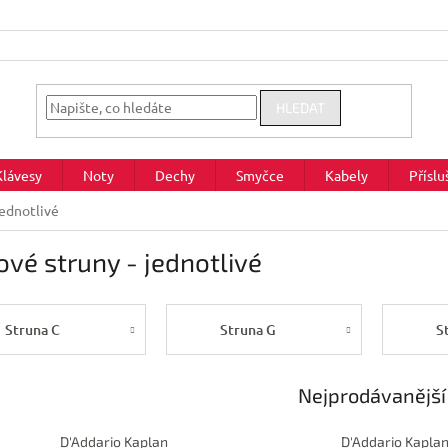
HLEDAT
Klávesy
Noty
Dechy
Smyčce
Kabely
Příslu
jednotlivé
ové struny - jednotlivé
Struna C
Struna G
S
Nejprodávanější
D'Addario Kaplan
D'Addario Kapla