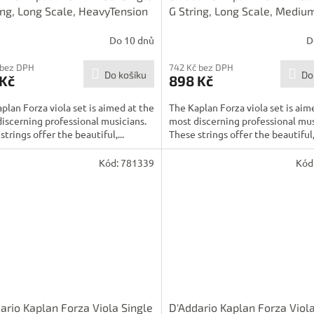
ing, Long Scale, HeavyTension
G String, Long Scale, Mediu
Tension
Do 10 dnů
D
 bez DPH
742 Kč bez DPH
Do košíku
Do
 Kč
898 Kč
plan Forza viola set is aimed at the
The Kaplan Forza viola set is aim
iscerning professional musicians.
most discerning professional mus
strings offer the beautiful,...
These strings offer the beautiful,.
Kód:
781339
Kód
ario Kaplan Forza Viola Single
D'Addario Kaplan Forza Viola