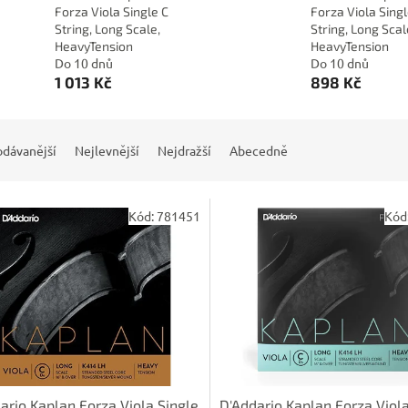
Forza Viola Single C
Forza Viola Sing
String, Long Scale,
String, Long Scal
HeavyTension
HeavyTension
Do 10 dnů
Do 10 dnů
1 013 Kč
898 Kč
odávanější
Nejlevnější
Nejdražší
Abecedně
Kód:
781451
Kód
ario Kaplan Forza Viola Single
D'Addario Kaplan Forza Viola