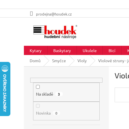
Přejít
prodejna@houdek.cz
na
obsah
Kytary
Baskytary
Ukulele
Bicí
Domů
Smyčce
Violy
Violové struny - 
P
Viol
o
s
t
r
Na skladě
3
a
n
Novinka
n
0
í
p