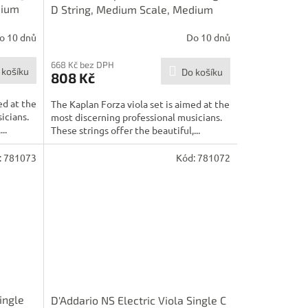
dium
D String, Medium Scale, Medium
Tension
o 10 dnů
Do 10 dnů
668 Kč bez DPH
 košíku
Do košíku
808 Kč
ed at the
The Kaplan Forza viola set is aimed at the
icians.
most discerning professional musicians.
..
These strings offer the beautiful,...
:
781073
Kód:
781072
ingle
D'Addario NS Electric Viola Single C