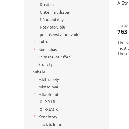
A Str
Dusítka
Tensi
Čištění a údržba
Náhradní díly
631 Kč
Noty pro violu
763
příslušenství pro violu
Cella
The Ka
most d
Kontrabas
These 
Snímače, ozvučení
Stoličky
Kabely
Midi kabely
Nástrojové
Mikrofonní
XLR-XLR
XLR-JACK
Konektory
Jack 6,3mm