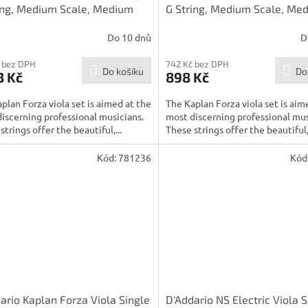
ing, Medium Scale, Medium
G String, Medium Scale, Me
on
Tension
Do 10 dnů
D
 bez DPH
742 Kč bez DPH
Do košíku
Do
3 Kč
898 Kč
plan Forza viola set is aimed at the
The Kaplan Forza viola set is aim
iscerning professional musicians.
most discerning professional mus
strings offer the beautiful,...
These strings offer the beautiful,.
Kód:
781236
Kód
ario Kaplan Forza Viola Single
D'Addario NS Electric Viola S