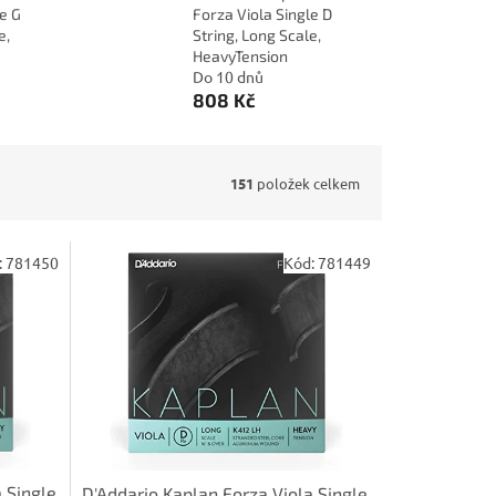
le G
Forza Viola Single D
e,
String, Long Scale,
HeavyTension
Do 10 dnů
808 Kč
151
položek celkem
:
781450
Kód:
781449
 Single
D'Addario Kaplan Forza Viola Single