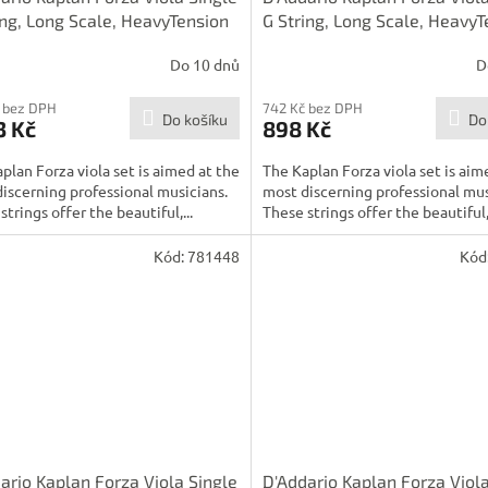
ing, Long Scale, HeavyTension
G String, Long Scale, HeavyT
Do 10 dnů
D
 bez DPH
742 Kč bez DPH
Do košíku
Do
3 Kč
898 Kč
plan Forza viola set is aimed at the
The Kaplan Forza viola set is aim
iscerning professional musicians.
most discerning professional mus
strings offer the beautiful,...
These strings offer the beautiful,.
Kód:
781448
Kód
ario Kaplan Forza Viola Single
D'Addario Kaplan Forza Viola