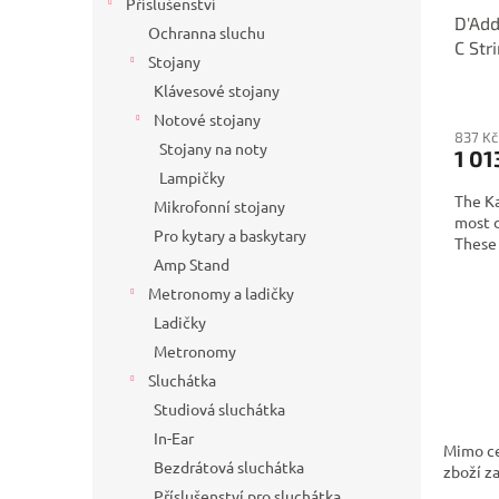
Příslušenství
D'Add
Ochranna sluchu
C Str
Stojany
Tensi
Klávesové stojany
Notové stojany
837 Kč
Stojany na noty
1 01
Lampičky
The Ka
Mikrofonní stojany
most d
Pro kytary a baskytary
These 
Amp Stand
Metronomy a ladičky
Ladičky
Metronomy
Sluchátka
Studiová sluchátka
In-Ear
Mimo ce
Bezdrátová sluchátka
zboží z
Příslušenství pro sluchátka