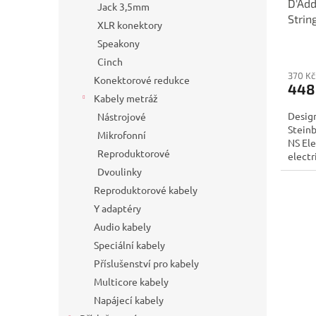
D'Add
Jack 3,5mm
Strin
XLR konektory
Speakony
Cinch
370 Kč
Konektorové redukce
448
Kabely metráž
Design
Nástrojové
Steinb
Mikrofonní
NS Ele
Reproduktorové
electri
Dvoulinky
Reproduktorové kabely
Y adaptéry
Audio kabely
Speciální kabely
Příslušenství pro kabely
Multicore kabely
Napájecí kabely