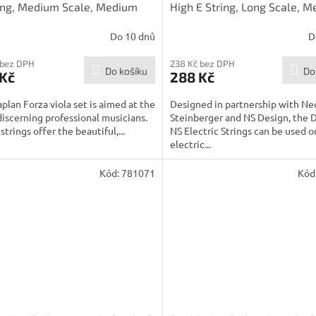
ing, Medium Scale, Medium
High E String, Long Scale, 
on
Tension
Do 10 dnů
D
 bez DPH
238 Kč bez DPH
Do košíku
Do
 Kč
288 Kč
plan Forza viola set is aimed at the
Designed in partnership with Ne
iscerning professional musicians.
Steinberger and NS Design, the 
strings offer the beautiful,...
NS Electric Strings can be used o
electric...
Kód:
781071
Kód