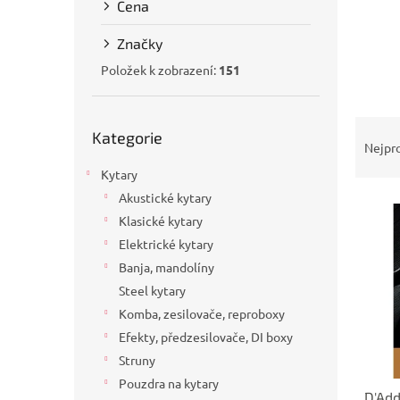
Cena
a
n
Značky
e
l
Položek k zobrazení:
151
Přeskočit
Ř
Kategorie
kategorie
a
Nejpr
z
Kytary
e
Akustické kytary
V
n
Klasické kytary
ý
í
p
p
Elektrické kytary
i
r
Banja, mandolíny
s
o
Steel kytary
p
d
Komba, zesilovače, reproboxy
r
u
Efekty, předzesilovače, DI boxy
o
k
d
t
Struny
u
ů
Pouzdra na kytary
D'Add