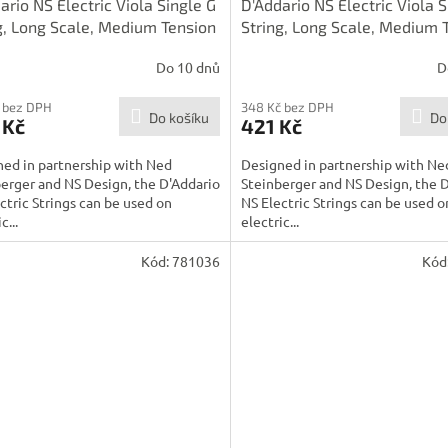
ario NS Electric Viola Single G
D'Addario NS Electric Viola 
g, Long Scale, Medium Tension
String, Long Scale, Medium 
Do 10 dnů
D
 bez DPH
348 Kč bez DPH
Do košíku
Do
 Kč
421 Kč
ed in partnership with Ned
Designed in partnership with Ne
erger and NS Design, the D'Addario
Steinberger and NS Design, the 
ctric Strings can be used on
NS Electric Strings can be used o
c...
electric...
Kód:
781036
Kód