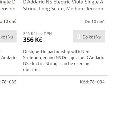
Single D
D'Addario NS Electric Viola Single A
Tension
String, Long Scale, Medium Tension
o 10 dnů
Do 10 dnů
294 Kč bez DPH
 košíku
Do košíku
356 Kč
d
Designed in partnership with Ned
D'Addario
Steinberger and NS Design, the D'Addario
n
NS Electric Strings can be used on
electric...
:
781035
Kód:
781034