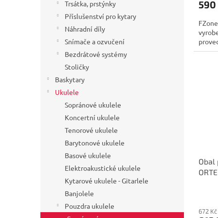
590
Trsátka, prstýnky
Příslušenství pro kytary
FZone
Náhradní díly
vyrobe
proved
Snímače a ozvučení
Bezdrátové systémy
Stoličky
Baskytary
Ukulele
Sopránové ukulele
Koncertní ukulele
Tenorové ukulele
Barytonové ukulele
Basové ukulele
Obal 
Elektroakustické ukulele
ORTE
Kytarové ukulele - Gitarlele
Banjolele
Pouzdra ukulele
672 Kč