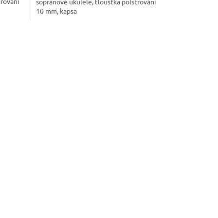
trování
sopránové ukulele, tloušťka polstrování
10 mm, kapsa