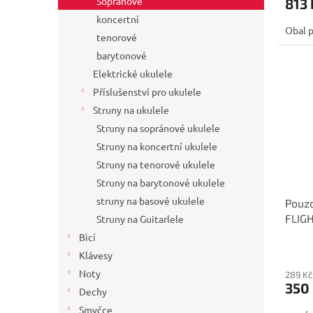
Sopránové
813 
koncertní
Obal p
tenorové
barytonové
Elektrické ukulele
Příslušenství pro ukulele
Struny na ukulele
Struny na sopránové ukulele
Struny na koncertní ukulele
Struny na tenorové ukulele
Struny na barytonové ukulele
struny na basové ukulele
Pouzd
FLIG
Struny na Guitarlele
Bicí
Klávesy
Noty
289 Kč
350
Dechy
Smyčce