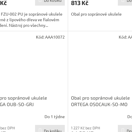
Do košíku
Do
 Kč
813 Kč
 FZU-002 PU je sopránové ukulele
Obal pro sopránové ukulele
né z lipového dřeva ve fialovém
ení. Nástroj pro všechny...
Kód:
AAA10072
Kód:
A
pro sopránové ukulele
Obal pro sopránové ukulele
GA OUB-SO-GRJ
ORTEGA OSOCAUK-SO-MO
Do 1 týdne
Do
 bez DPH
1 227 Kč bez DPH
Do košíku
Do