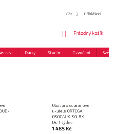
CZK
Přihlášení
NÁKUPNÍ
Prázdný košík
KOŠÍK
šenství
Dárky
Studio
Ozvučení
Světla
Zna
ové
Obal pro sopránové
 OUB-
ukulele ORTEGA
OSOCAUK-SO-BX
Do 1 týdne
1 485 Kč