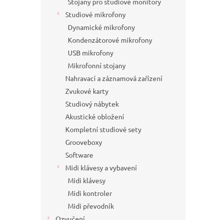
Stojany pro studiové monitory
Studiové mikrofony
Dynamické mikrofony
Kondenzátorové mikrofony
USB mikrofony
Mikrofonní stojany
Nahravací a záznamová zařízení
Zvukové karty
Studiový nábytek
Akustické obložení
Kompletní studiové sety
Grooveboxy
Software
Midi klávesy a vybavení
Midi klávesy
Midi kontroler
Midi převodník
Ozvučení