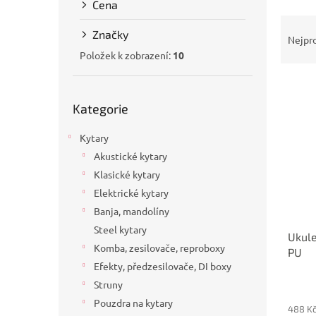
Cena
a
Ř
n
Značky
a
e
Nejpr
z
l
Položek k zobrazení:
10
e
V
n
Přeskočit
ý
í
Kategorie
kategorie
p
p
i
r
Kytary
s
o
Akustické kytary
p
d
Klasické kytary
r
u
o
k
Elektrické kytary
d
t
Banja, mandolíny
u
ů
Steel kytary
Ukul
k
Komba, zesilovače, reproboxy
PU
t
Efekty, předzesilovače, DI boxy
ů
Struny
Pouzdra na kytary
488 K