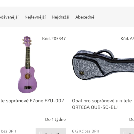
odávanější
Nejlevnější
Nejdražší
Abecedně
Kód:
205347
Kód:
A
ele sopránové FZone FZU-002
Obal pro sopránové ukulele
ORTEGA OUB-SO-BLJ
Do 1 týdne
Do
č bez DPH
672 Kč bez DPH