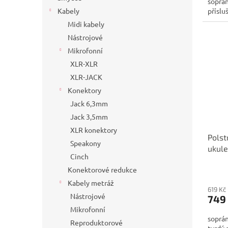
soprán
Kabely
příslu
Midi kabely
Nástrojové
Mikrofonní
XLR-XLR
XLR-JACK
Konektory
Jack 6,3mm
Jack 3,5mm
XLR konektory
Polst
Speakony
ukule
Cinch
Konektorové redukce
Kabely metráž
619 Kč
Nástrojové
749
Mikrofonní
soprán
Reproduktorové