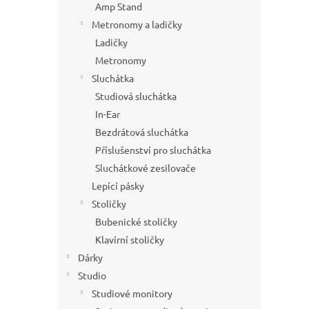
Amp Stand
Metronomy a ladičky
Ladičky
Metronomy
Sluchátka
Studiová sluchátka
In-Ear
Bezdrátová sluchátka
Příslušenství pro sluchátka
Sluchátkové zesilovače
Lepící pásky
Stoličky
Bubenické stoličky
Klavírní stoličky
Dárky
Studio
Studiové monitory