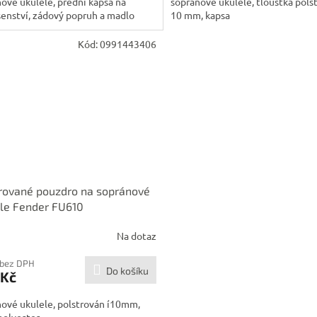
ové ukulele, přední kapsa na
sopránové ukulele, tloušťka pols
šenství, zádový popruh a madlo
10 mm, kapsa
Kód:
0991443406
rované pouzdro na sopránové
le Fender FU610
Na dotaz
 bez DPH
Do košíku
 Kč
ové ukulele, polstrován í10mm,