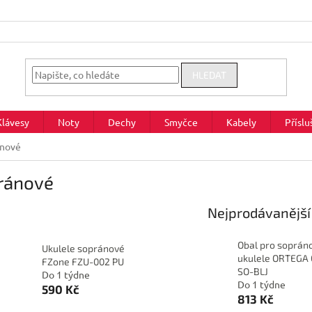
HLEDAT
Klávesy
Noty
Dechy
Smyčce
Kabely
Příslu
ánové
ránové
Nejprodávanější
Obal pro soprán
Ukulele sopránové
ukulele ORTEGA
FZone FZU-002 PU
SO-BLJ
Do 1 týdne
Do 1 týdne
590 Kč
813 Kč