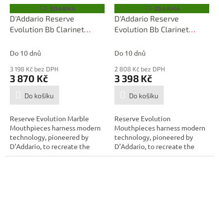
ZDARMA
ZDARMA
Z
Z
D
D
D'Addario Reserve
D'Addario Reserve
A
A
Evolution Bb Clarinet
Evolution Bb Clarinet
R
R
M
M
Marble Mouthpiece, EV10
Mouthpiece, EV10E
A
A
Do 10 dnů
Do 10 dnů
3 198 Kč bez DPH
2 808 Kč bez DPH
3 870 Kč
3 398 Kč
Do košíku
Do košíku
Reserve Evolution Marble
Reserve Evolution
Mouthpieces harness modern
Mouthpieces harness modern
technology, pioneered by
technology, pioneered by
D’Addario, to recreate the
D’Addario, to recreate the
incomparable...
incomparable...