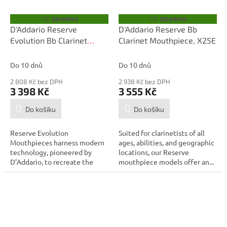
ZDARMA
ZDARMA
Z
Z
D
D
D'Addario Reserve
D'Addario Reserve Bb
A
A
Evolution Bb Clarinet
Clarinet Mouthpiece, X25E
R
R
M
M
Mouthpiece, EV10
A
A
Do 10 dnů
Do 10 dnů
2 808 Kč bez DPH
2 938 Kč bez DPH
3 398 Kč
3 555 Kč
Do košíku
Do košíku
Reserve Evolution
Suited for clarinetists of all
Mouthpieces harness modern
ages, abilities, and geographic
technology, pioneered by
locations, our Reserve
D’Addario, to recreate the
mouthpiece models offer an...
incomparable...