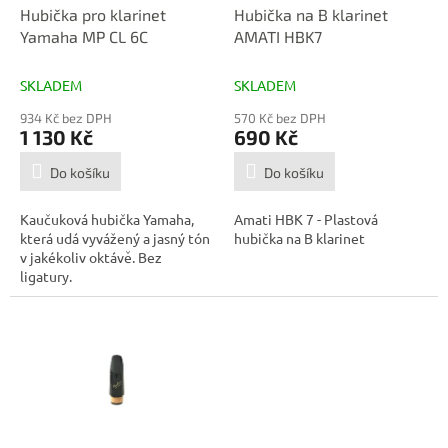
d
Hubička pro klarinet
Hubička na B klarinet
u
Yamaha MP CL 6C
AMATI HBK7
k
t
SKLADEM
SKLADEM
ů
934 Kč bez DPH
570 Kč bez DPH
1 130 Kč
690 Kč
Do košíku
Do košíku
Kaučuková hubička Yamaha,
Amati HBK 7 - Plastová
která udá vyvážený a jasný tón
hubička na B klarinet
v jakékoliv oktávě. Bez
ligatury.