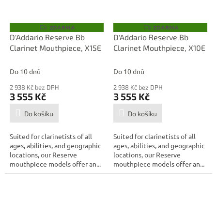
ZDARMA
ZDARMA
Z
Z
D
D
D'Addario Reserve Bb
D'Addario Reserve Bb
A
A
Clarinet Mouthpiece, X15E
Clarinet Mouthpiece, X10E
R
R
M
M
A
A
Do 10 dnů
Do 10 dnů
2 938 Kč bez DPH
2 938 Kč bez DPH
3 555 Kč
3 555 Kč
Do košíku
Do košíku
Suited for clarinetists of all
Suited for clarinetists of all
ages, abilities, and geographic
ages, abilities, and geographic
locations, our Reserve
locations, our Reserve
mouthpiece models offer an...
mouthpiece models offer an...