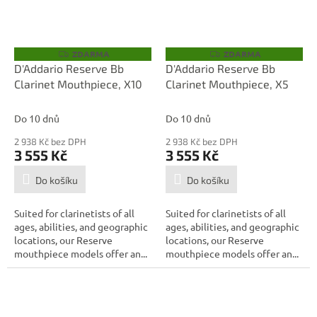
ZDARMA
ZDARMA
Z
Z
D
D
D'Addario Reserve Bb
D'Addario Reserve Bb
A
A
Clarinet Mouthpiece, X10
Clarinet Mouthpiece, X5
R
R
M
M
A
A
Do 10 dnů
Do 10 dnů
2 938 Kč bez DPH
2 938 Kč bez DPH
3 555 Kč
3 555 Kč
Do košíku
Do košíku
Suited for clarinetists of all
Suited for clarinetists of all
ages, abilities, and geographic
ages, abilities, and geographic
locations, our Reserve
locations, our Reserve
mouthpiece models offer an...
mouthpiece models offer an...