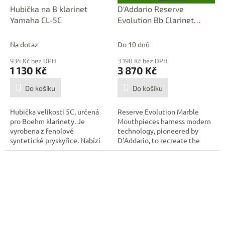
D
Hubička na B klarinet
D'Addario Reserve
A
Yamaha CL-5C
Evolution Bb Clarinet
R
M
Marble Mouthpiece, EV10E
A
Na dotaz
Do 10 dnů
934 Kč bez DPH
3 198 Kč bez DPH
1 130 Kč
3 870 Kč
Do košíku
Do košíku
Hubička velikosti 5C, určená
Reserve Evolution Marble
pro Boehm klarinety. Je
Mouthpieces harness modern
vyrobena z fenolové
technology, pioneered by
syntetické pryskyřice. Nabízí
D’Addario, to recreate the
odklon 1,1 mm...
incomparable...