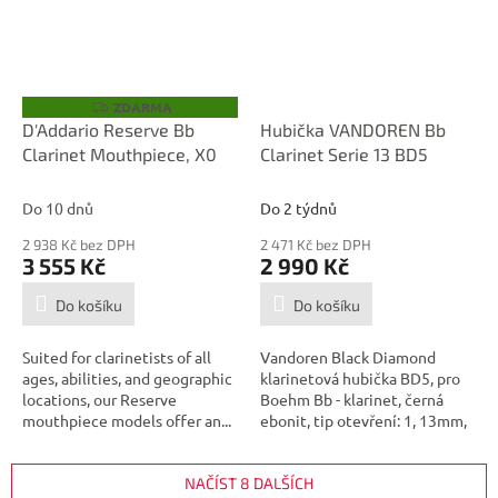
ZDARMA
Z
D
D'Addario Reserve Bb
Hubička VANDOREN Bb
A
Clarinet Mouthpiece, X0
Clarinet Serie 13 BD5
R
M
A
Do 10 dnů
Do 2 týdnů
2 938 Kč bez DPH
2 471 Kč bez DPH
3 555 Kč
2 990 Kč
Do košíku
Do košíku
Suited for clarinetists of all
Vandoren Black Diamond
ages, abilities, and geographic
klarinetová hubička BD5, pro
locations, our Reserve
Boehm Bb - klarinet, černá
mouthpiece models offer an...
ebonit, tip otevření: 1, 13mm,
středně...
NAČÍST 8 DALŠÍCH