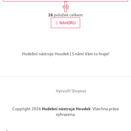
S
1
2
t
O
r
26
položek celkem
v
á
l
NAHORU
n
á
k
d
o
v
a
á
Z
c
n
í
á
í
Hudební nástroje Houdek | S námi Vám to hraje!
p
p
r
a
v
t
k
í
y
v
ý
Vytvořil Shoptet
p
i
s
Copyright 2026
Hudební nástroje Houdek
. Všechna práva
u
vyhrazena.
×