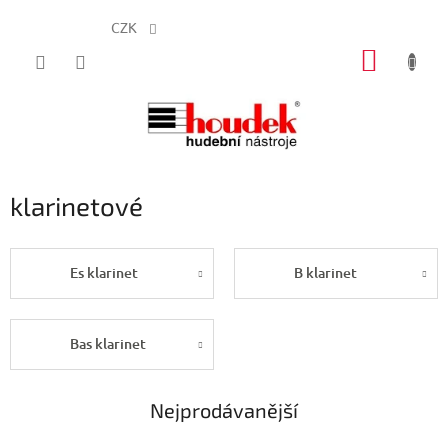
CZK
Přejít
NÁKUP
na
obsah
KOŠÍK
klarinetové
Es klarinet
B klarinet
Bas klarinet
Nejprodávanější