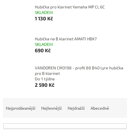
Hubička pro klarinet Yamaha MP CL 6C
SKLADEM
1 130 Kč
Hubička na B klarinet AMATI HBK7
SKLADEM
690 Kč
VANDOREN CM3198 - profil 88 B40 Lyre hubička
pro B klarinet
Do 1 týdne
2 590 Kč
Ř
a
Nejprodávanější
Nejlevnější
Nejdražší
Abecedně
z
e
n