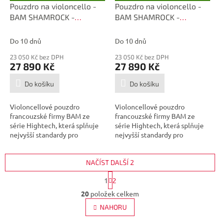
D
D
Pouzdro na violoncello -
Pouzdro na violoncello -
A
A
BAM SHAMROCK -
BAM SHAMROCK -
R
R
M
M
1003XLN
1003XLORG
A
A
Do 10 dnů
Do 10 dnů
23 050 Kč bez DPH
23 050 Kč bez DPH
27 890 Kč
27 890 Kč
Do košíku
Do košíku
Violoncellové pouzdro
Violoncellové pouzdro
francouzské firmy BAM ze
francouzské firmy BAM ze
série Hightech, která splňuje
série Hightech, která splňuje
nejvyšší standardy pro
nejvyšší standardy pro
transport...
transport...
NAČÍST DALŠÍ 2
S
1
2
t
O
r
20
položek celkem
v
á
l
NAHORU
n
á
k