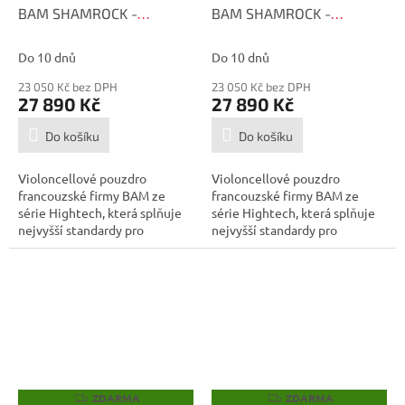
BAM SHAMROCK -
BAM SHAMROCK -
R
R
M
M
1003XLB
1003XLW
A
A
Do 10 dnů
Do 10 dnů
23 050 Kč bez DPH
23 050 Kč bez DPH
27 890 Kč
27 890 Kč
Do košíku
Do košíku
Violoncellové pouzdro
Violoncellové pouzdro
francouzské firmy BAM ze
francouzské firmy BAM ze
série Hightech, která splňuje
série Hightech, která splňuje
nejvyšší standardy pro
nejvyšší standardy pro
transport...
transport...
ZDARMA
ZDARMA
Z
Z