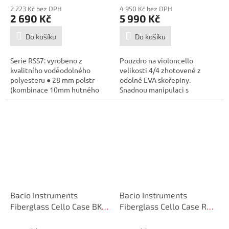
2 223 Kč bez DPH
4 950 Kč bez DPH
2 690 Kč
5 990 Kč
Do košíku
Do košíku
Serie RSS7: vyrobeno z
Pouzdro na violoncello
kvalitního voděodolného
velikosti 4/4 zhotovené z
polyesteru ● 28 mm polstr
odolné EVA skořepiny.
(kombinace 10mm hutného
Snadnou manipulaci s
polstru, 10mm...
pouzdrem zaručují...
Bacio Instruments
Bacio Instruments
Fiberglass Cello Case BK
Fiberglass Cello Case RD
4/4
4/4