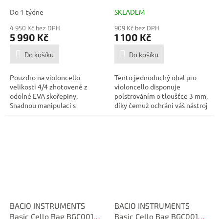
Do 1 týdne
SKLADEM
4 950 Kč bez DPH
909 Kč bez DPH
5 990 Kč
1 100 Kč
Do košíku
Do košíku
Pouzdro na violoncello
Tento jednoduchý obal pro
velikosti 4/4 zhotovené z
violoncello disponuje
odolné EVA skořepiny.
polstrováním o tloušťce 3 mm,
Snadnou manipulaci s
díky čemuž ochrání váš nástroj
pouzdrem zaručují...
nejen...
BACIO INSTRUMENTS
BACIO INSTRUMENTS
Basic Cello Bag BGC001
Basic Cello Bag BGC001