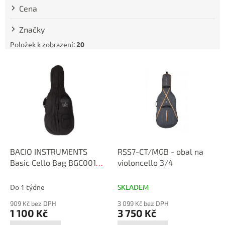
t
Cena
ů
Značky
Položek k zobrazení:
20
V
ý
p
i
s
p
r
o
d
BACIO INSTRUMENTS
RSS7-CT/MGB - obal na
u
Basic Cello Bag BGC001
violoncello 3/4
k
4/4
t
Do 1 týdne
SKLADEM
ů
909 Kč bez DPH
3 099 Kč bez DPH
1 100 Kč
3 750 Kč