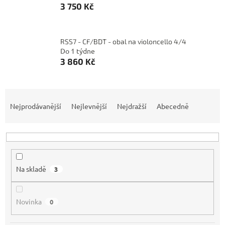
3 750 Kč
RSS7 - CF/BDT - obal na violoncello 4/4
Do 1 týdne
3 860 Kč
Ř
a
Nejprodávanější
Nejlevnější
Nejdražší
Abecedně
z
e
n
í
p
Na skladě
3
r
o
d
Novinka
0
u
k