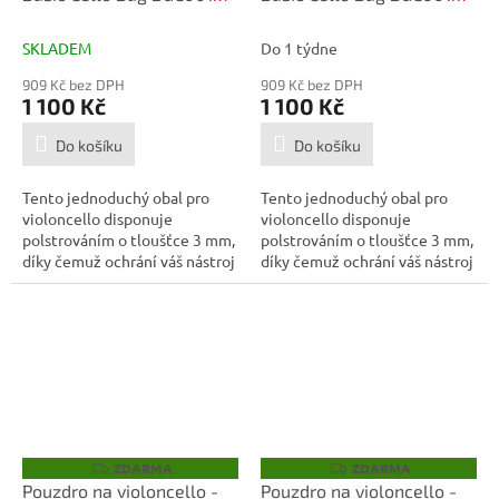
1/2
1/4
SKLADEM
Do 1 týdne
909 Kč bez DPH
909 Kč bez DPH
1 100 Kč
1 100 Kč
Do košíku
Do košíku
Tento jednoduchý obal pro
Tento jednoduchý obal pro
violoncello disponuje
violoncello disponuje
polstrováním o tloušťce 3 mm,
polstrováním o tloušťce 3 mm,
díky čemuž ochrání váš nástroj
díky čemuž ochrání váš nástroj
nejen...
nejen...
ZDARMA
ZDARMA
Z
Z
D
D
Pouzdro na violoncello -
Pouzdro na violoncello -
A
A