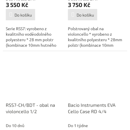
3 550 Kč
3 750 Kč
Do košíku
Do košíku
Serie RSS7: vyrobeno z
Polstrovaný obal na
kvalitního voděodolného
violoncello * vyrobeno z
polyesteru * 28 mm polstr
kvalitního polyesteru * 28mm
(kombinace 10mm hutného
polstr (kombinace 10mm
polstru, 10mm...
polstru s vysokou...
RSS7-CH/BDT - obal na
Bacio Instruments EVA
violoncello 1/2
Cello Case RD 4/4
Do 10 dnů
Do 1 týdne