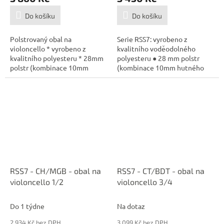
Do košíku
Do košíku
Polstrovaný obal na
Serie RSS7: vyrobeno z
violoncello * vyrobeno z
kvalitního voděodolného
kvalitního polyesteru * 28mm
polyesteru ● 28 mm polstr
polstr (kombinace 10mm
(kombinace 10mm hutného
polstru s vysokou...
polstru, 10mm...
RSS7 - CH/MGB - obal na
RSS7 - CT/BDT - obal na
violoncello 1/2
violoncello 3/4
Do 1 týdne
Na dotaz
2 934 Kč bez DPH
3 099 Kč bez DPH