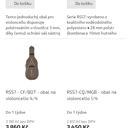
Do košíku
Do košíku
Tento jednoduchý obal pro
Serie RSS7: vyrobeno z
violoncello disponuje
kvalitního voděodolného
polstrováním o tloušťce 3 mm,
polyesteru ● 28 mm polstr
díky čemuž ochrání váš nástroj
(kombinace 10mm hutného
nejen...
polstru, 10mm...
RSS7 - CF/BDT - obal na
RSS7-CQ/MGB - obal na
violoncello 4/4
violoncello 1/4
Do 1 týdne
Do 1 týdne
3 190 Kč bez DPH
2 851 Kč bez DPH
3 860 Kč
3 450 Kč