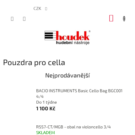
CZK
Přejít
NÁKUP
na
obsah
KOŠÍK
Pouzdra pro cella
Nejprodávanější
BACIO INSTRUMENTS Basic Cello Bag BGC001
4/4
Do 1 týdne
1 100 Kč
RSS7-CT/MGB - obal na violoncello 3/4
SKLADEM