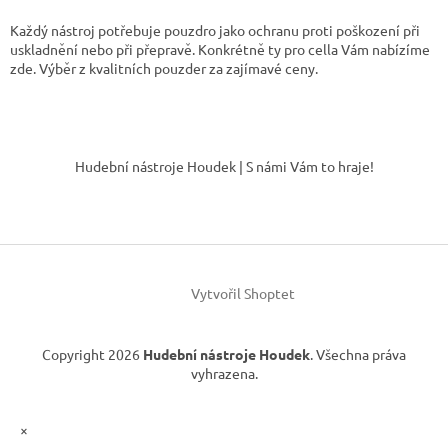
d
o
v
a
Každý nástroj potřebuje pouzdro jako ochranu proti poškození při
á
c
uskladnění nebo při přepravě. Konkrétně ty pro cella Vám nabízíme
n
í
zde. Výběr z kvalitních pouzder za zajímavé ceny.
í
p
r
v
Z
k
á
y
Hudební nástroje Houdek | S námi Vám to hraje!
p
v
ý
a
p
t
i
í
s
u
Vytvořil Shoptet
Copyright 2026
Hudební nástroje Houdek
. Všechna práva
vyhrazena.
×