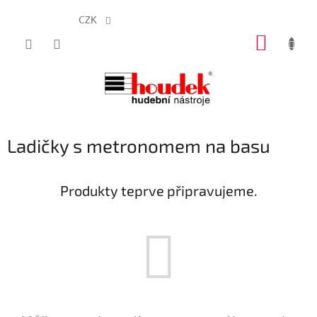
CZK
Přejít
NÁKUP
na
obsah
KOŠÍK
Ladičky s metronomem na basu
Produkty teprve připravujeme.