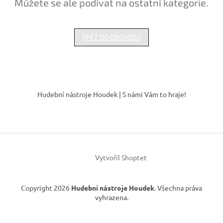
Můžete se ale podívat na ostatní kategorie.
ZPĚT DO OBCHODU
Z
á
Hudební nástroje Houdek | S námi Vám to hraje!
p
a
t
í
Vytvořil Shoptet
Copyright 2026
Hudební nástroje Houdek
. Všechna práva
vyhrazena.