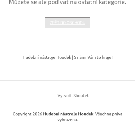
Můžete se ale podívat na ostatní kategorie.
ZPĚT DO OBCHODU
Z
á
Hudební nástroje Houdek | S námi Vám to hraje!
p
a
t
í
Vytvořil Shoptet
Copyright 2026
Hudební nástroje Houdek
. Všechna práva
vyhrazena.