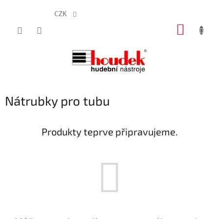
CZK
Přejít
NÁKUP
na
obsah
KOŠÍK
Nátrubky pro tubu
Produkty teprve připravujeme.