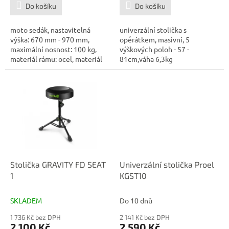
Do košíku
Do košíku
moto sedák, nastavitelná
univerzální stolička s
výška: 670 mm - 970 mm,
opěrátkem, masivní, 5
maximální nosnost: 100 kg,
výškových poloh - 57 -
materiál rámu: ocel, materiál
81cm,váha 6,3kg
sedáku:...
Stolička GRAVITY FD SEAT
Univerzální stolička Proel
1
KGST10
SKLADEM
Do 10 dnů
1 736 Kč bez DPH
2 141 Kč bez DPH
2 100 Kč
2 590 Kč