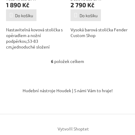
1 890 Kč
2 790 Kč
Do košíku
Do košíku
Nastavitelná kovová stolička s
Vysoká barová stolička Fender
opěradlem a nožní
Custom Shop
podpěrkou,53-83
cm,jednoduché složení
6
položek celkem
O
v
l
á
Z
d
á
Hudební nástroje Houdek | S námi Vám to hraje!
a
p
c
a
í
t
p
í
r
v
k
Vytvořil Shoptet
y