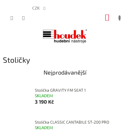
CZK
Přejít
NÁKUP
na
obsah
KOŠÍK
Stoličky
Nejprodávanější
Stolička GRAVITY FM SEAT 1
SKLADEM
3 190 Kč
Stolička CLASSIC CANTABILE ST-200 PRO
SKLADEM