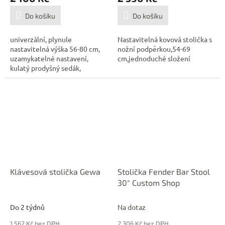
Do košíku
Do košíku
univerzální, plynule
Nastavitelná kovová stolička s
nastavitelná výška 56-80 cm,
nožní podpěrkou,54-69
uzamykatelné nastavení,
cm,jednoduché složení
kulatý prodyšný sedák,
skládací, robustní...
Klávesová stolička Gewa
Stolička Fender Bar Stool
30" Custom Shop
Do 2 týdnů
Na dotaz
1 562 Kč bez DPH
2 306 Kč bez DPH