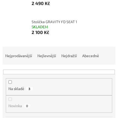
2 490 Kč
Stolička GRAVITY FD SEAT 1
SKLADEM
2 100 Kč
Ř
a
Nejprodávanější
Nejlevnější
Nejdražší
Abecedně
z
e
n
í
p
Na skladě
3
r
o
d
Novinka
0
u
k