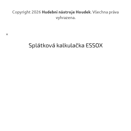
v
ý
Copyright 2026
Hudební nástroje Houdek
. Všechna práva
p
vyhrazena.
i
s
u
×
Splátková kalkulačka ESSOX