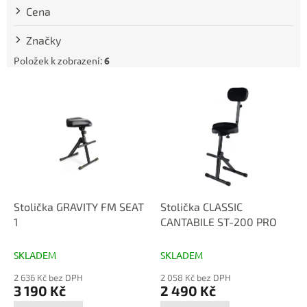
t
Cena
ů
Značky
Položek k zobrazení:
6
V
ý
p
i
s
p
r
o
d
Stolička GRAVITY FM SEAT
Stolička CLASSIC
u
1
CANTABILE ST-200 PRO
k
t
SKLADEM
SKLADEM
ů
2 636 Kč bez DPH
2 058 Kč bez DPH
3 190 Kč
2 490 Kč